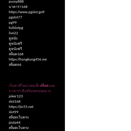
pussy888
บาคาร่า168
https://www.pgslot.golf
pgslot77
pg99
fullslotpg
live22
ดูหนัง
ดูหนังฟรี
ดูหนังฟรี
สล็อต168
https://hongkong456.me
สล็อต66
เว็บคาสิโนน่าเล่น ทั้ง
สล็อต
และ
บาคาร่า
ตึงจริงแตกบ่อยมาก
joker123
slot168
https://jin55.net
slot99
สล็อตเว็บตรง
jinda44
สล็อตเว็บตรง