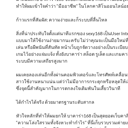
ทำให้ผมเข้าใจคำว่า “มืออาชีพ” ในโลกคาสิโนออนไลน์อย่
ก้าวแรกที่สัมผัส: ความง่ายและก็ระบบที่ลื่นไหล
สิ่งที่น่าประทับใจตั้งแต่นาทีแรกของ sexy168 เป็นUser Inte
แบบมาให้ใช้งานง่ายมากนะครับ ไม่ว่าคุณจะเป็นมือใหม่ที่พ
เล่น หรือผีพนันที่สันทัด หน้าเว็บถูกจัดวางอย่างเป็นระเบี
เกมไว้อย่างแจ่มแจ้ง ทั้งยังบาคาร่า สล็อต รูเล็ต และเกมค
ระบบมีความเสถียรสูงมาก
ผมเคยลองเล่นอีกทั้งผ่านคอมพิวเตอร์และโทรศัพท์เคลื่อนที่
สาวใช้งานหนาแน่น แต่ว่าไม่มีอาการกระตุกหรือหลุดให้
ซึ่งจุดนี้สำคัญมากในการตกลงใจเดิมพันในเสี้ยววินาที
ได้กำไรได้จริง ด้วยมาตรฐานระดับสากล
หัวใจหลักที่ทำให้ผมยกให้ บาคาร่า168 เป็นสุดยอดเว็บคาส
“ความโล่งใสรวมทั้งจังหวะทำกำไร” ที่นี่เก็บรวบรวมค่ายเก