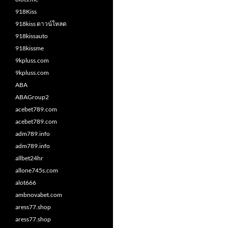
918Kiss
918kiss ดาวน์โหลด
918kissauto
918kissme
9kpluss.com
9kpluss.com
ABA
ABAGroup2
acebet789.com
acebet789.com
adm789.info
adm789.info
allbet24hr
allone745s.com
alot666
ambnovabet.com
aress77.shop
aress77.shop