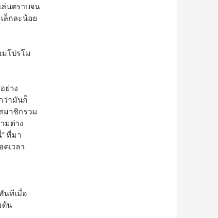
ม่เล่นตราบจน
ะเล็กละน้อย
ร้อมโปรโม
อย่าง
ว่ามันก็
นสมาชิกรวม
วามต่าง
” ที่มา
ลอดเวลา
นทีเมื่อ
มต้น