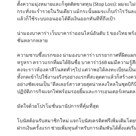
ตั้งความมุ่งหมายและก็จุดตัดขาดทุน (Stop Loss): ผมจะไ
กระทั่งจะร่ำรวยในวันเดียว แม้กระนั้นผมจะเก็บกำไรวันล
แล้วก็ใช้ระบบถอนออโต้ดึงเงินออกทันทีที่ถึงเป้า
น่ามองบาคาร่า เว็บบาคาร่าออนไลน์อันดับ 1 ของไทย พ
ชั่นหลากหลาย
ความซาบซึ้งแรกของ น่ามองบาคาร่า บรรยากาศที่ผิดแผก
หรูหรา คราวแรกที่ผมได้ยินชื่อ บาคาร่า168 ผมมีความรู้สึก
คงจะราวห้องคาสิโนสดทั่วๆไป แต่ว่าพอได้ลงทะเบียนเป็
ทั้งกดเข้าไปใช้งานจริงๆอย่างแรกที่สะดุดตาแล้วก็สร้างค
อย่างชัดเจนเป็น “ดีลเลอร์สาวสวยสุดน่าหลงใหลในชุดบิกินี่
ปฏิบัติภารกิจแจกไพ่พร้อมรอยยิ้มและการเอนเตอร์เทนต
มัดใจด้วยโปรโมชั่นนานัปการที่คุ้มที่สุด
โบนัสต้อนรับสมาชิกใหม่ แจกโบนัสเครดิตฟรีเพิ่มเติมโดยทั
ฝากเงินครั้งแรก ช่วยเพิ่มทุนสำหรับการเดิมพันได้ตั้งแต่เริ่