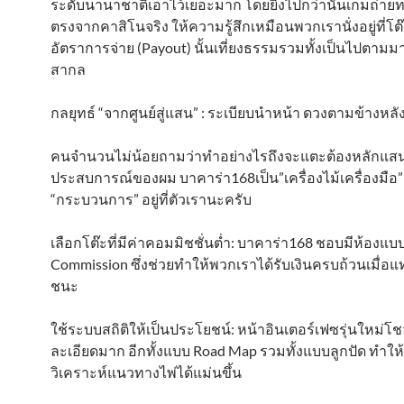
ระดับนานาชาติเอาไว้เยอะมาก โดยยิ่งไปกว่านั้นเกมถ่ายท
ตรงจากคาสิโนจริง ให้ความรู้สึกเหมือนพวกเรานั่งอยู่ที่โต
อัตราการจ่าย (Payout) นั้นเที่ยงธรรมรวมทั้งเป็นไปตาม
สากล
กลยุทธ์ “จากศูนย์สู่แสน” : ระเบียบนำหน้า ดวงตามข้างหลั
คนจำนวนไม่น้อยถามว่าทำอย่างไรถึงจะแตะต้องหลักแสน
ประสบการณ์ของผม บาคาร่า168เป็น”เครื่องไม้เครื่องมือ”
“กระบวนการ” อยู่ที่ตัวเรานะครับ
เลือกโต๊ะที่มีค่าคอมมิชชั่นต่ำ: บาคาร่า168 ชอบมีห้องแบ
Commission ซึ่งช่วยทำให้พวกเราได้รับเงินครบถ้วนเมื่อแท
ชนะ
ใช้ระบบสถิติให้เป็นประโยชน์: หน้าอินเตอร์เฟซรุ่นใหม่โชว
ละเอียดมาก อีกทั้งแบบ Road Map รวมทั้งแบบลูกปัด ทำให
วิเคราะห์แนวทางไพ่ได้แม่นขึ้น