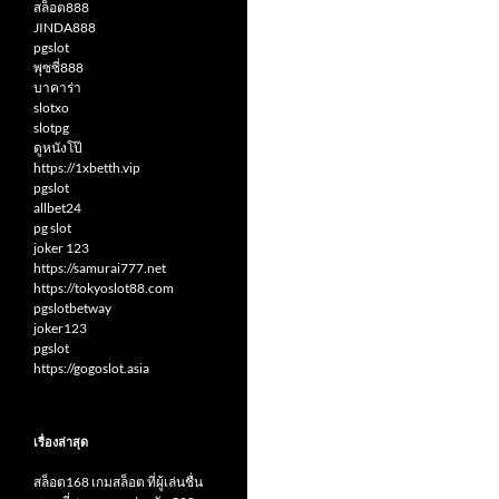
สล็อต888
JINDA888
pgslot
พุซซี่888
บาคาร่า
slotxo
slotpg
ดูหนังโป๊
https://1xbetth.vip
pgslot
allbet24
pg slot
joker 123
https://samurai777.net
https://tokyoslot88.com
pgslotbetway
joker123
pgslot
https://gogoslot.asia
เรื่องล่าสุด
สล็อต168 เกมสล็อต ที่ผู้เล่นชื่น