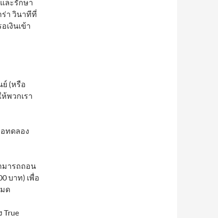
แลและรักษา
า วินาทีที่
อเงินเข้า
ย์ (หรือ
ยให้พวกเรา
พื่อทดลอง
ผมสามารถถอน
0 บาท) เพื่อ
หมด
ง True