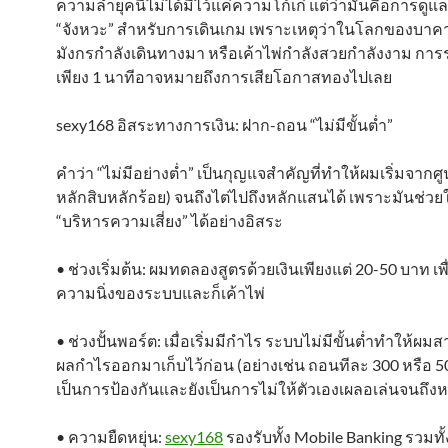
ความล้ำยุคนี้ไม่ได้มีไว้แค่ความโก้เก๋ แต่ว่ามันคือการดู
“จังหวะ” สำหรับการเดินเกม เพราะเหตุว่าในโลกของบาคาร่
มังกรกำลังเดินทางมา หรือเค้าไพ่กำลังสวยกำลังงาม การร
เพียง 1 นาทีอาจหมายถึงการเสียโอกาสทองไปเลย
sexy168 อิสระทางการเงิน: ฝาก-ถอน “ไม่มีขั้นต่ำ”
คำว่า “ไม่มีอย่างต่ำ” เป็นกุญแจสำคัญที่ทำให้ผมเริ่มจากศูน
หลักสิบหลักร้อย) จนถึงไต่ไปถึงหลักแสนได้ เพราะมันช่ว
“บริหารความเสี่ยง” ได้อย่างอิสระ
• ช่วงเริ่มต้น: ผมทดลองสูตรด้วยเงินเพียงแต่ 20-50 บาท เ
ความนิ่งของระบบและก็เค้าไพ่
• ช่วงปั้นพอร์ต: เมื่อเริ่มมีกำไร ระบบไม่มีขั้นต่ำทำให้
ผลกำไรออกมาเก็บไว้ก่อน (อย่างเช่น ถอนทีละ 300 หรือ 50
เป็นการป้องกันและยังเป็นการไม่ให้ตัวเองเผลอเล่นจนถึง
• ความยืดหยุ่น:
sexy168
รองรับทั้ง Mobile Banking รวมทั้