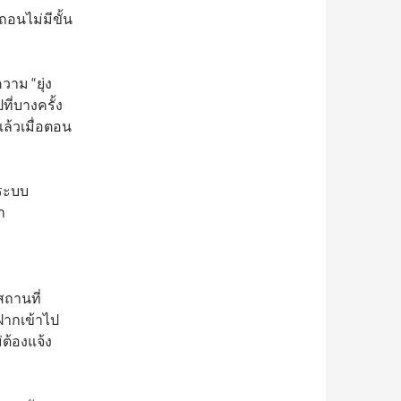
อน​ไม่มีขั้น
วาม “ยุ่ง
ี่บางครั้ง
แล้วเมื่อตอน
“ระบบ
า
สถานที่
ฝากเข้าไป
่ต้องแจ้ง