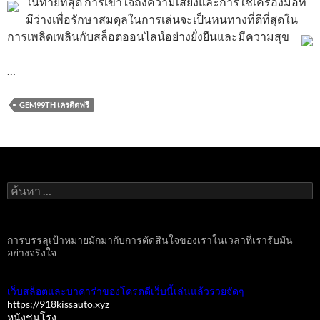
ในท้ายที่สุด การเข้าใจถึงความเสี่ยงและการใช้เครื่องมือที่
มีว่างเพื่อรักษาสมดุลในการเล่นจะเป็นหนทางที่ดีที่สุดใน
การเพลิดเพลินกับสล็อตออนไลน์อย่างยั่งยืนและมีความสุข
…
GEM99TH เครดิตฟรี
ค้นหา
สำหรับ:
การบรรลุเป้าหมายมักมากับการตัดสินใจของเราในเวลาที่เรารับมัน
อย่างจริงใจ
เว็บสล็อตและบาคาร่าของโครตดีเว็บนี้เล่นแล้วรวยจัดๆ
https://918kissauto.xyz
หนังชนโรง