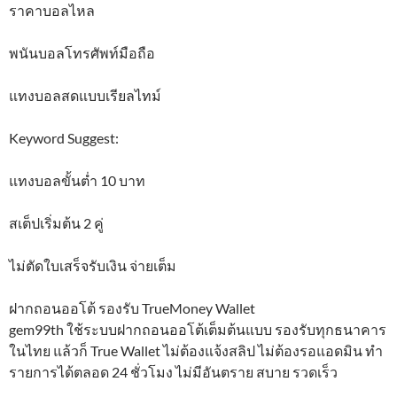
ราคาบอลไหล
พนันบอลโทรศัพท์มือถือ
แทงบอลสดแบบเรียลไทม์
Keyword Suggest:
แทงบอลขั้นต่ำ 10 บาท
สเต็ปเริ่มต้น 2 คู่
ไม่ตัดใบเสร็จรับเงิน จ่ายเต็ม
ฝากถอนออโต้ รองรับ TrueMoney Wallet
gem99th ใช้ระบบฝากถอนออโต้เต็มต้นแบบ รองรับทุกธนาคาร
ในไทย แล้วก็ True Wallet ไม่ต้องแจ้งสลิป ไม่ต้องรอแอดมิน ทำ
รายการได้ตลอด 24 ชั่วโมง ไม่มีอันตราย สบาย รวดเร็ว