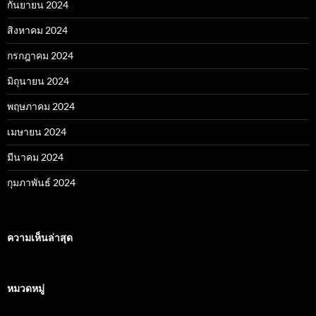
กันยายน 2024
สิงหาคม 2024
กรกฎาคม 2024
มิถุนายน 2024
พฤษภาคม 2024
เมษายน 2024
มีนาคม 2024
กุมภาพันธ์ 2024
ความเห็นล่าสุด
หมวดหมู่