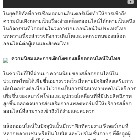
ในยุคดิจิทัลที่การเชื่อมต่อผ่านอินเตอร์เน็ตทำให้การเข้าถึง
ความบันเทิงกลายเป็นเรื่องง่าย สล็อตออนไลน์ได้กลายเป็นหนึ่ง
ในกิจกรรมที่โดดเด่นในวงการเกมออนไลน์ในประเทศไทย
บทความนี้จะสำรวจถึงการเติบโตและผลกระทบของสล็อต
ออนไลน์ต่อผู้เล่นและสังคมไทย
ความนิยมและการเติบโตของสล็อตออนไลน์ในไทย
ในช่วงไม่กี่ปีที่ผ่านมา ความนิยมของสล็อตออนไลน์ใน
ประเทศไทยได้เพิ่มขึ้นอย่างรวดเร็ว มีหลายปัจจัยที่ส่งเสริมการ
เติบโตอย่างต่อเนื่อง ไม่ว่าจะเป็นการพัฒนาทางเทคโนโลยี การ
เพิ่มขึ้นของสมาร์ทโฟนและอุปกรณ์เคลื่อนที่ที่มีประสิทธิภาพ
สูงขึ้น ตลอดจนการส่งเสริมจากแพลตฟอร์มที่ให้บริการสล็อต
ออนไลน์ที่สามารถเข้าถึงได้ง่ายและสะดวก
สล็อตออนไลน์ในปัจจุบันนั้นมีกราฟิกที่สวยงาม ฟีเจอร์เกมที่
หลากหลาย เช่น ฟรีสปิน โบนัส และโปรโมชั่นต่าง ๆ ที่ดึงดูดผู้