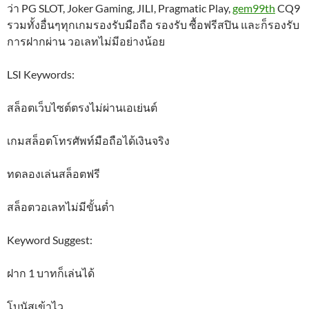
ว่า PG SLOT, Joker Gaming, JILI, Pragmatic Play,
gem99th
CQ9
รวมทั้งอื่นๆทุกเกมรองรับมือถือ รองรับ ซื้อฟรีสปิน และก็รองรับ
การฝากผ่าน วอเลทไม่มีอย่างน้อย
LSI Keywords:
สล็อตเว็บไซต์ตรงไม่ผ่านเอเย่นต์
เกมสล็อตโทรศัพท์มือถือได้เงินจริง
ทดลองเล่นสล็อตฟรี
สล็อตวอเลทไม่มีขั้นต่ำ
Keyword Suggest:
ฝาก 1 บาทก็เล่นได้
โบนัสเข้าไว