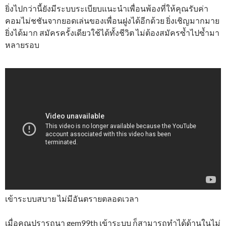
ยิ่งไปกว่านี้ยังมีระบบระเบียบแนะนำเพื่อนพ้องที่ให้คุณรับค่า
คอมไม่ชชันจากยอดเล่นของเพื่อนฝูงได้อีกด้วย ยิ่งเชิญมากมาย
ยิ่งได้มาก สมัครครั้งเดียวใช้ได้ทั้งชีวิต ไม่ต้องสมัครซ้ำไปซ้ำมา
หลายรอบ
เข้าระบบสบาย ไม่มีอันตรายตลอดเวลา
เมื่อคุณปรารถนา gem99th เข้าระบบ ก็สามารถทำได้ด้านในไม่