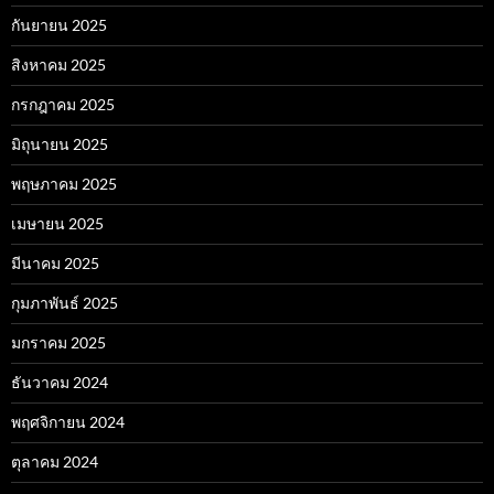
กันยายน 2025
สิงหาคม 2025
กรกฎาคม 2025
มิถุนายน 2025
พฤษภาคม 2025
เมษายน 2025
มีนาคม 2025
กุมภาพันธ์ 2025
มกราคม 2025
ธันวาคม 2024
พฤศจิกายน 2024
ตุลาคม 2024