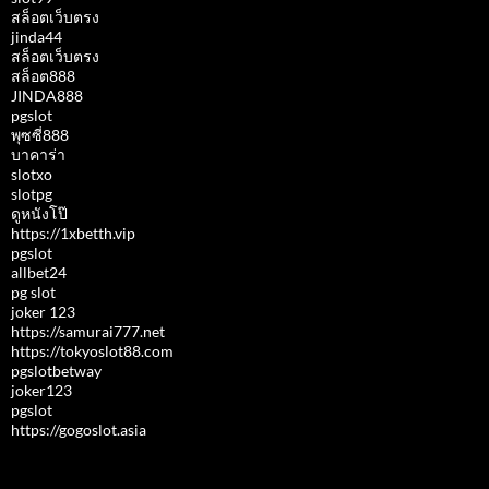
สล็อตเว็บตรง
jinda44
สล็อตเว็บตรง
สล็อต888
JINDA888
pgslot
พุซซี่888
บาคาร่า
slotxo
slotpg
ดูหนังโป๊
https://1xbetth.vip
pgslot
allbet24
pg slot
joker 123
https://samurai777.net
https://tokyoslot88.com
pgslotbetway
joker123
pgslot
https://gogoslot.asia