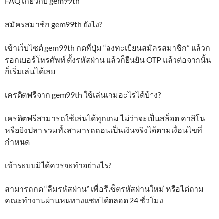
FAQ เกี่ยวกับ gem99th
สมัครสมาชิก gem99th ยังไง?
เข้าเว็บไซต์ gem99th กดที่ปุ่ม “ลงทะเบียนสมัครสมาชิก” แล้วก
รอกเบอร์โทรศัพท์ ตั้งรหัสผ่าน แล้วก็ยืนยัน OTP แล้วต่อจากนั้น
ก็เริ่มเล่นได้เลย
เครดิตฟรีจาก gem99th ใช้เล่นเกมอะไรได้บ้าง?
เครดิตฟรีสามารถใช้เล่นได้ทุกเกม ไม่ว่าจะเป็นสล็อต คาสิโน
หรือยิงปลา รวมทั้งสามารถถอนเป็นเงินจริงได้ตามเงื่อนไขที่
กำหนด
เข้าระบบมิได้ควรจะทำอย่างไร?
สามารถกด “ลืมรหัสผ่าน” เพื่อรีเซ็ตรหัสผ่านใหม่ หรือไต่ถาม
คณะทำงานผ่านหนทางแชทได้ตลอด 24 ชั่วโมง