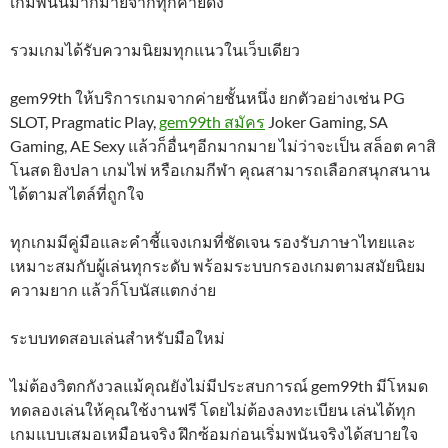
เกมพนันมากมายจากทุกค่ายดัง
รวมเกมได้รับความนิยมทุกแนวในเว็บเดียว
gem99th ให้บริการเกมจากค่ายชั้นหนึ่ง ยกตัวอย่างเช่น PG
SLOT, Pragmatic Play,
gem99th สมัคร
Joker Gaming, SA
Gaming, AE Sexy แล้วก็อื่นๆอีกมากมาย ไม่ว่าจะเป็น สล็อต คาสิ
โนสด ยิงปลา เกมไพ่ หรือเกมกีฬา คุณสามารถเลือกสนุกสนาน
ได้ตามสไตล์ที่ถูกใจ
ทุกเกมมีคู่มือและคำชี้แจงเกมที่ชัดเจน รองรับภาษาไทยและ
เหมาะสมกับผู้เล่นทุกระดับ พร้อมระบบกรองเกมตามสมัยนิยม
ความยาก แล้วก็โบนัสแตกง่าย
ระบบทดสอบเล่นสำหรับมือใหม่
ไม่ต้องวิตกกังวลแม้คุณยังไม่มีประสบการณ์ gem99th มีโหมด
ทดลองเล่นให้คุณใช้งานฟรี โดยไม่ต้องลงทะเบียน เล่นได้ทุก
เกมแบบเสมอเหมือนจริง ฝึกซ้อมก่อนเริ่มพนันจริงได้สบายใจ