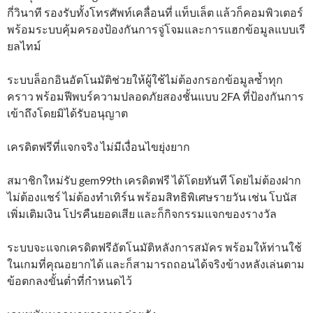
กี่วินาที รองรับทั้งโทรศัพท์เคลื่อนที่ แท็บเล็ต แล้วก็คอมพิวเตอร์
พร้อมระบบคุ้มครองป้องกันการจู่โจมและการแฮกข้อมูลแบบเรี
ยลไทม์
ระบบล็อกอินอัตโนมัติช่วยให้ผู้ใช้ไม่ต้องกรอกข้อมูลซ้ำทุก
คราว พร้อมฟีพบร์ความปลอดภัยสองชั้นแบบ 2FA ที่ป้องกันการ
เข้าถึงโดยมิได้รับอนุญาต
เครดิตฟรีที่แจกจริง ไม่มีเงื่อนไขยุ่งยาก
สมาชิกใหม่รับ gem99th เครดิตฟรี ได้โดยทันที โดยไม่ต้องฝาก
ไม่ต้องแชร์ ไม่ต้องทำเทิร์น พร้อมสิทธิพิเศษรายวัน เช่น โบนัส
เพิ่มเติมเงิน โปรคืนยอดเสีย และก็กิจกรรมแจกของรางวัล
ระบบจะแจกเครดิตฟรีอัตโนมัติหลังการสมัคร พร้อมให้ท่านใช้
ในเกมที่คุณอยากได้ และก็สามารถถอนได้จริงข้างหลังเล่นตาม
ข้อตกลงขั้นต่ำที่กำหนดไว้