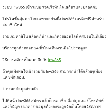
ระบบ lnw365 เข้าระบบ รวดเร็วทันใจ เสถียร และปลอดภัย
โปรโมชั่นคุ้มค่า โดยเฉพาะอย่างยิ่ง lnw365 เครดิตฟรี สำหรับ
สมาชิกใหม่
รวมเกมคาสิโน สล็อต กีฬา และก็หวยออนไลน์ ครบจบในที่เดียว
บริการลูกค้าตลอด 24 ชั่วโมง ทีมงานมือโปรรอดูแล
วิธีการสมัครเป็นสมาชิกกับ
lnw365
ถ้าคุณพึงพอใจเข้าร่วมกับ lnw365 สามารถทำได้กล้วยๆเพียง
แค่ 3 ขั้นตอน:
1. กรอกข้อมูลส่วนตัว
ไปที่หน้า lnw365 สมัคร แล้วก็กรอกชื่อ-ชื่อสกุล เบอร์โทรศัพท์
แล้วก็บัญชีธนาคาร ข้อมูลทั้งผองจะถูกจัดเก็บโดยสวัสดิภาพ