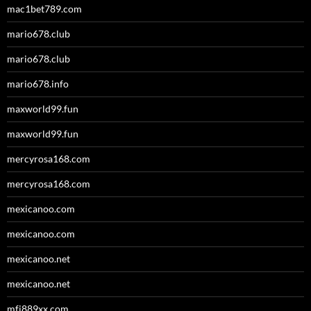
mac1bet789.com
mario678.club
mario678.club
mario678.info
maxworld99.fun
maxworld99.fun
mercyrosa168.com
mercyrosa168.com
mexicanoo.com
mexicanoo.com
mexicanoo.net
mexicanoo.net
mfj889xx.com