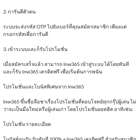
2. การันตีตัวตน
ระบบจะส่งรหัส OTP ไปยังเบอร์ที่คุณสมัครสมาชิก เพียงแต่
กรอกรหัสเพื่อการันตี
3. เข้าระบบและก็รับโปรโมชั่น
เมื่อสมัครเสร็จแล้ว สามารถ lnw365 เข้าสู่ระบบ ได้โดยทันที
และก็รับ lnw365 เครดิตฟรี เพื่อเริ่มต้นการพนัน
โปรโมชั่นและโบนัสพิเศษจาก lnw365
lnw365 ขึ้นชื่อลือชาเรื่องโปรโมชั่นที่ตอบโจทย์ทุกกรุ๊ปผู้เล่น ไม่
ว่าจะเป็นมือใหม่หรือผู้เล่นเก่า โดยโปรโมชั่นยอดฮิต อาทิเช่น:
โปรโมชั่น รายละเอียด
โบนัสต้อนรับ รับทันที 100% + lnw365 เครดิตฟรี สำหรับสมาชิก