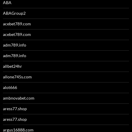
ABA
ABAGroup2
acebet789.com
acebet789.com
adm789.info
adm789.info
allbet24hr
allone745s.com
alot666
ambnovabet.com
aress77.shop
aress77.shop
argus16888.com