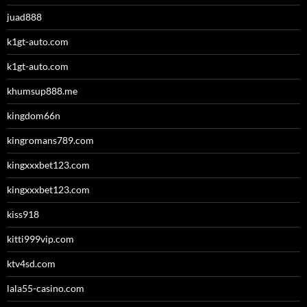
juad888
k1gt-auto.com
k1gt-auto.com
khumsup888.me
kingdom66n
kingromans789.com
kingxxxbet123.com
kingxxxbet123.com
kiss918
kitti999vip.com
ktv4sd.com
lala55-casino.com