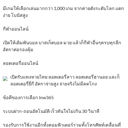
มีเกมให้เลือกเล่นมากกว่า 1,000 เกม จากค่ายดังระดับโลก แตก
ง่าย โบนัสสูง
กีฬาออนไลน์
เปิดให้เดิมพันบอล บาสเก็ตบอล มวย แล้วก็กีฬาอื่นๆครบทุกลีก
อัตราต่อรองคุ้ม
ลอตเตอรี่ออนไลน์
เปิดรับแทงหวยไทย ลอตเตอรี่ลาว ลอตเตอรี่ฮานอย และก็
ลอตเตอรี่ยี่กี อัตราจ่ายสูง จ่ายจริงไม่มีคดโกง
ข้อดีของการเลือก lnw365
ระบบฝาก-ถอนอัตโนมัติ เร็วทันใจไม่เกิน 30 วินาที
รองรับการใช้งานอีกทั้งคอมพิวเตอร์รวมทั้งโทรศัพท์เคลื่อนที่