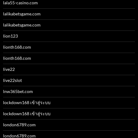
lala55-casino.com
lalikabetsgame.com
lalikabetsgame.com
lion123
lionth168.com
lionth168.com
live22
live22slot
lnw365bet.com
lockdown168 เข้าสู่ระบบ
lockdown168 เข้าสู่ระบบ
london6789.com
london6789.com