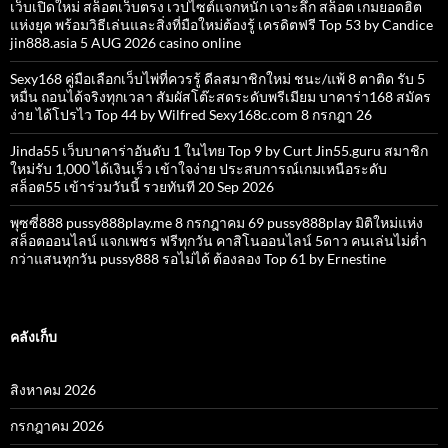
เว็บเปิดใหม่ สล็อตเว็บตรง เวปไซต์แจกหนัก เจาะลึก สล็อต เกมยอดฮิต
แห่งยุค พร้อมวิธีเล่นและสิ่งที่มือใหม่ต้องรู้ เครดิตฟรี Top 53 by Candice
jin888.asia 5 AUG 2026 casino online
Sexy168 คู่มือเลือกเว็บไพ่ที่ควรรู้ ดีลสมาชิกใหม่ ชนะ/แพ้ 8 ตาติด รับ 5
หมื่น ถอนได้จริงทุกเวลา สัมผัสโต๊ะสดระดับพรีเมียม บาคาร่า168 สมัคร
ง่าย ได้โปรไว Top 44 by Wilfred Sexy168c.com 8 กรกฎา 26
Jinda55 เว็บบาคาร่าอันดับ 1 ในไทย Top 9 by Curt Jin55.guru สมาชิก
ใหม่รับ 1,000 ได้เงินเร็ว เข้าใจง่าย ประสบการณ์เกมเหนือระดับ
สล็อต55 เข้าร่วมวันนี้ รวยทันที 20 Sep 2026
พุซซี่888 pussy888play.me 8 กรกฎาคม 69 pussy888play มิติใหม่แห่ง
สล็อตออนไลน์ แจกเพชร ฟรีทุกวัน คาสิโนออนไลน์ 5ดาว คนเล่นไม่ต่ำ
กว่าแสนทุกวัน pussy888 รอไม่ได้ ต้องลอง Top 61 by Ernestine
คลังเก็บ
สิงหาคม 2026
กรกฎาคม 2026