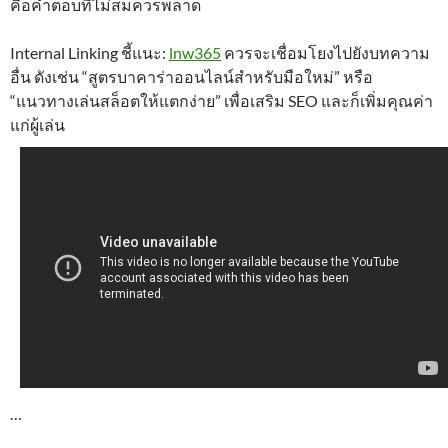
คือคำตอบที่ไม่สมควรพลาด
Internal Linking ชี้แนะ:
lnw365
ควรจะเชื่อมโยงไปยังบทความ
อื่น ดังเช่น “สูตรบาคาร่าออนไลน์สำหรับมือใหม่” หรือ
“แนวทางเล่นสล็อตให้แตกง่าย” เพื่อเสริม SEO และก็เพิ่มคุณค่า
แก่ผู้เล่น
…