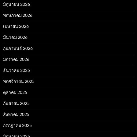
มิถุนายน 2026
พฤษภาคม 2026
เมษายน 2026
มีนาคม 2026
กุมภาพันธ์ 2026
มกราคม 2026
ธันวาคม 2025
พฤศจิกายน 2025
ตุลาคม 2025
กันยายน 2025
สิงหาคม 2025
กรกฎาคม 2025
มิถุนายน 2025