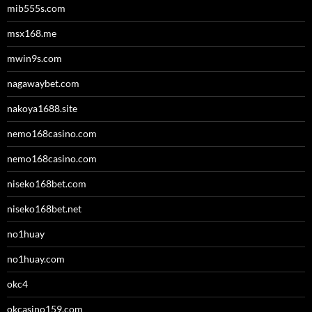
mib555s.com
msx168.me
mwin9s.com
nagawaybet.com
nakoya1688.site
nemo168casino.com
nemo168casino.com
niseko168bet.com
niseko168bet.net
no1huay
no1huay.com
okc4
okcasino159.com