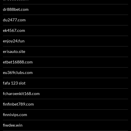
dr888bet.com
du2477.com
ek4567.com
enjoy24.fun
erisauto.site
etbet16888.com
eu369clubs.com
fafa 123 slot
fcharoenkit168.com
finfinbet789.com
finnivips.com
fiwdee.win