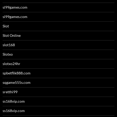
sl99games.com
sl99games.com
Slot
Slot Online
slot168
Slotxo
slotxo24hr
spbetflik888.com
sqgame555s.com
sretthi99
ss168vip.com
ss168vip.com