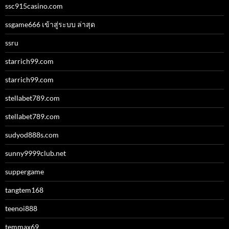
ssc915casino.com
ssgame666 เข้าสู่ระบบ ล่าสุด
ssru
starrich99.com
starrich99.com
stellabet789.com
stellabet789.com
sudyod888s.com
sunny9999club.net
suppergame
tangtem168
teenoi888
temmax69