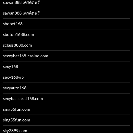
sawan888 เครดิตฟรี
sawan888 เครดิตฟรี
sbobet168
sbotop1688.com
sclass8888.com
sexxybet168-casino.com
sexy168
sexy168vip
sexyauto168
sexybaccarat168.com
sing55fun.com
sing55fun.com
sky2899.com