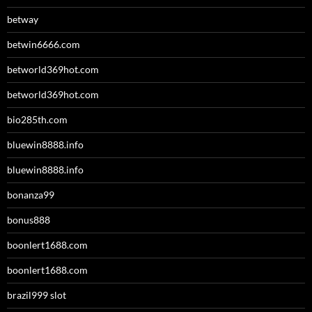
betway
betwin6666.com
betworld369hot.com
betworld369hot.com
bio285th.com
bluewin8888.info
bluewin8888.info
bonanza99
bonus888
boonlert1688.com
boonlert1688.com
brazil999 slot