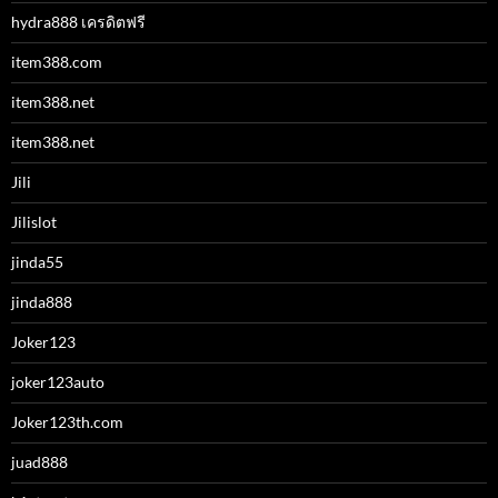
hydra888 เครดิตฟรี
item388.com
item388.net
item388.net
Jili
Jilislot
jinda55
jinda888
Joker123
joker123auto
Joker123th.com
juad888