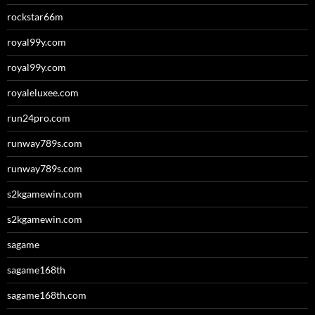
rockstar66m
royal99y.com
royal99y.com
royaleluxee.com
run24pro.com
runway789s.com
runway789s.com
s2kgamewin.com
s2kgamewin.com
sagame
sagame168th
sagame168th.com