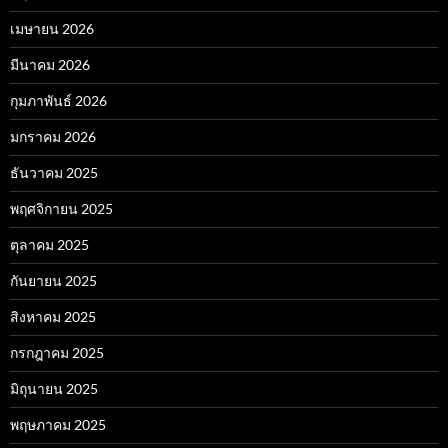
เมษายน 2026
มีนาคม 2026
กุมภาพันธ์ 2026
มกราคม 2026
ธันวาคม 2025
พฤศจิกายน 2025
ตุลาคม 2025
กันยายน 2025
สิงหาคม 2025
กรกฎาคม 2025
มิถุนายน 2025
พฤษภาคม 2025