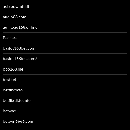
askyouwin888
audi688.com
aungpao168.online
Baccarat
baslot168bet.com
baslot168bet.com/
bbp168.me
bestbet
betflixtikto
betflixtikto.info
betway
betwin6666.com