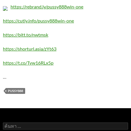
https://rebrand.ly/pussy888win-one
https://cutly.info/pussy888win-one
https://bitt.to/nwtmsk
https://shorturl.asia/zYt63
https://t.co/Tvw16RLx5p
…
PUSSY888
ค้นหา
สำหรับ: