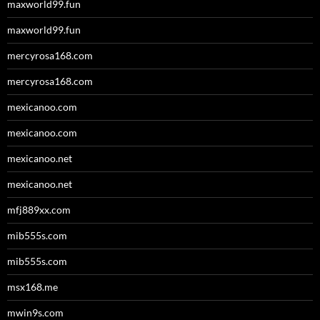
maxworld99.fun
maxworld99.fun
mercyrosa168.com
mercyrosa168.com
mexicanoo.com
mexicanoo.com
mexicanoo.net
mexicanoo.net
mfj889xx.com
mib555s.com
mib555s.com
msx168.me
mwin9s.com