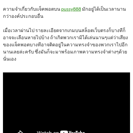
ความจำเกี่ยวกับแจ็คพอตบน
pussy888
มักอยู่ได้เป็นเวลานาน
กว่าองค์ประกอบอื่น
เมื่อเวลาผ่านไป รายละเอียดจากเกมบนสล็อตเว็บตรงก็บางทีก็
อาจจะเลือนหายไปบ้าง ถ้าเกิดพวกเรามิได้เล่นนานๆแต่ว่าเสียง
ของแจ็คพอตบางทีอาจติดอยู่ในความทรงจำของพวกเราไปอีก
นานเลยล่ะครับ ซึ่งมันก็จะมาพร้อมภาพความทรงจำต่างๆด้วย
นั่นเอง