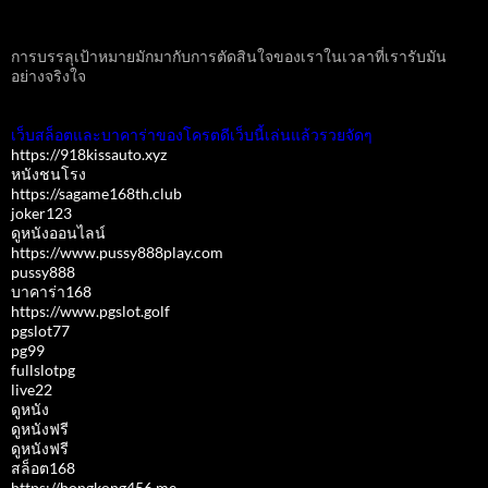
การบรรลุเป้าหมายมักมากับการตัดสินใจของเราในเวลาที่เรารับมัน
อย่างจริงใจ
เว็บสล็อตและบาคาร่าของโครตดีเว็บนี้เล่นแล้วรวยจัดๆ
https://918kissauto.xyz
หนังชนโรง
https://sagame168th.club
joker123
ดูหนังออนไลน์
https://www.pussy888play.com
pussy888
บาคาร่า168
https://www.pgslot.golf
pgslot77
pg99
fullslotpg
live22
ดูหนัง
ดูหนังฟรี
ดูหนังฟรี
สล็อต168
https://hongkong456.me