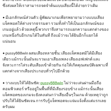
ซึ่งส่งผลให้เราสามารถจดจำต้นแบบเสียงนี้ได้ง่ายกว่าเดิม
• มีเอกลักษณ์ส่วนตัว: ผู้พัฒนาเกมเพียรพยายามวางแบบเสียง
แจ็คพอตให้ต่างจากธรรมดา รวมทั้งทำให้เป็นเอกลักษณ์ของ
เกมอยู่แล้ว ด้วยเหตุนี้ พวกเราจึงสามารถแยกความแตกต่างของ
เกมหนึ่งกับอีกเกมได้ในทันที ถึงแม้ว่าจะได้ยินอีกก็แยกได้
แน่นอน
• pussy888win ผสมเสียงหลายชั้น: เสียงแจ็คพอตมิได้มีเสียง
เดียว แม้กระนั้นมันจะรวมเอาเสียงเพลง เสียงเอฟเฟกต์ และ
จังหวะการไล่ระดับเสียงเข้าด้วยกัน ก่อให้เกิดคุณสมบัติเฉพาะที่
แตกต่างจากเสียงประกอบทั่วๆไปอีกด้วย
• วางแบบให้ได้ยินชัด:
pussy888win
ไม่ว่าจะเล่นผ่านมือถือ
คอมพิวเตอร์ หรืออยู่ในพื้นที่ที่มีเสียงรอบข้าง แม้กระนั้นเสียง
แจ็คพอตของเกมจะยังคงเด่นกว่าเสียงอื่นๆในเกม ด้วยเหตุว่าถูก
ปรับให้ได้ยินชัดเจน การรับรู้แจ็คพอตจะแจ่มแจ้งตั้งแต่แรกเลย
ครับผม