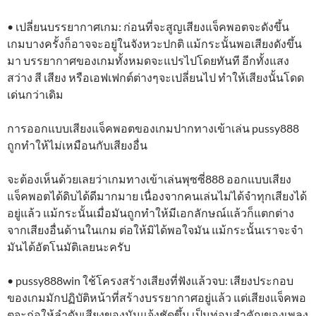
• เปลี่ยนบรรยากาศเกม: ก่อนที่จะสูญเสียงแจ็คพอตจะดังขึ้น
เกมบางครั้งก็อาจจะอยู่ในจังหวะปกติ แม้กระนั้นพอเสียงดังขึ้น
มา บรรยากาศของเกมทั้งหมดจะแปรไปโดยทันที อีกทั้งแสง
สว่าง สี เสียง หรือเอฟเฟกต์ต่างๆจะเปลี่ยนไป ทำให้เสียงนั้นโดด
เด่นกว่าเดิม
การออกแบบเสียงแจ็คพอตของเกมปากทางเข้าเล่น pussy888
ถูกทำให้ไม่เหมือนกับเสียงอื่น
จะต้องเห็นด้วยเลยว่าเกมทางเข้าเล่นพุซซี่888 ออกแบบเสียง
แจ็คพอตได้ดิบได้ดีมากมาย เนื่องจากคนเล่นไม่ได้จำทุกเสียงได้
อยู่แล้ว แม้กระนั้นเมื่อมันถูกทำให้มีเอกลักษณ์แล้วก็แตกต่าง
จากเสียงอื่นด้านในเกม ต่อให้มิได้พอใจมัน แม้กระนั้นเราจะจำ
มันได้อัตโนมัติเลยนะครับ
• pussy888win ใช้โครงสร้างเสียงที่ฟังแล้วจบ: เสียงประกอบ
ของเกมมักปฏิบัติหน้าที่สร้างบรรยากาศอยู่แล้ว แต่เสียงแจ็คพอ
ตจะก่อให้ลำดับเสียงของมันแจ้งชัดขึ้น เป็นท่อนสำคัญของเพลง