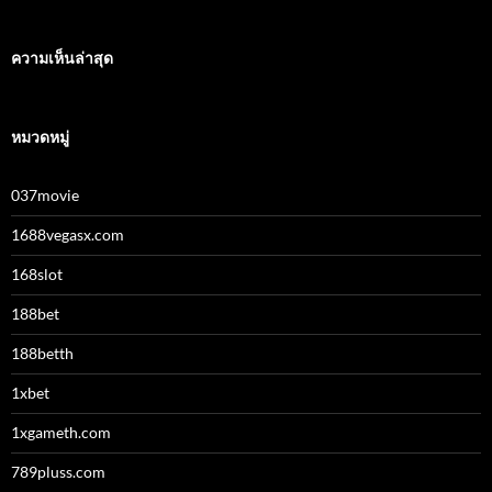
ความเห็นล่าสุด
หมวดหมู่
037movie
1688vegasx.com
168slot
188bet
188betth
1xbet
1xgameth.com
789pluss.com