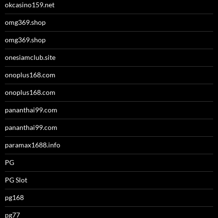
okcasino159.net
omg369.shop
omg369.shop
onesiamclub.site
onoplus168.com
onoplus168.com
pananthai99.com
pananthai99.com
paramax1688.info
PG
PG Slot
pg168
pg77