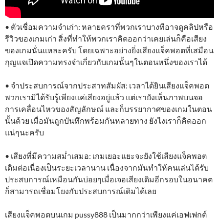
• ตัวเชื่อมความจำเก่า: หลายคราที่พวกเราบางทีอาจดูคลิปหรือ
รีวิวของเกมเก่า สิ่งที่ทำให้พวกเราคิดออกว่าเคยเล่นก็คือเสียง
ของเกมนั่นแหละครับ โดยเฉพาะอย่างยิ่งเสียงแจ็คพอตที่เสมือน
กุญแจเปิดความทรงจำเกี่ยวกับเกมนั้นๆในตอนหนึ่งของเราได้
• จำประสบการณ์จากประสาทสัมผัส: เวลาได้ยินเสียงแจ็คพอต
พวกเรามิได้รับรู้เพียงแค่เสียงอยู่แล้ว แต่เรายังเห็นภาพบนจอ
การเคลื่อนไหวของสัญลักษณ์ และก็บรรยากาศของเกมในตอน
นั้นด้วย เมื่อมันถูกบันทึกพร้อมกันหลายทาง ยังไงเราก็คิดออก
แน่ๆนะครับ
• เสียงที่มีความสม่ำเสมอ: เกมเยอะแยะจะยังใช้เสียงแจ็คพอต
เดิมต่อเนื่องเป็นระยะเวลานาน เนื่องจากมันทำให้คนเล่นได้รับ
ประสบการณ์เหมือนกันบ่อยๆเมื่อเจอเสียงเดิมอีกรอบในอนาคต
ก็สามารถเชื่อมโยงกับประสบการณ์เดิมได้เลย
เสียงแจ็คพอตบนเกม pussy888 เป็นมากกว่าเพียงแค่เอฟเฟกต์