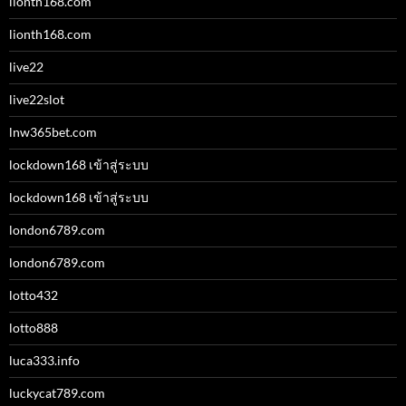
lionth168.com
lionth168.com
live22
live22slot
lnw365bet.com
lockdown168 เข้าสู่ระบบ
lockdown168 เข้าสู่ระบบ
london6789.com
london6789.com
lotto432
lotto888
luca333.info
luckycat789.com