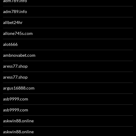
adm789.info
adm789.info
allbet24hr
allone745s.com
alot666
ambnovabet.com
aress77.shop
aress77.shop
argus16888.com
asb9999.com
asb9999.com
askwin88.online
askwin88.online