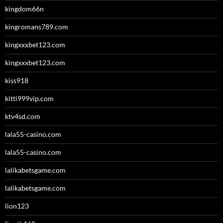
kingdom66n
kingromans789.com
kingxxxbet123.com
kingxxxbet123.com
kiss918
kitti999vip.com
ktv4sd.com
lala55-casino.com
lala55-casino.com
lalikabetsgame.com
lalikabetsgame.com
lion123