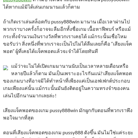
ได้หากแม้มิได้เล่นเกมนานแล้วก็ตาม
ถ้าเกิดเราเล่นสล็อตกับ pussy888win มานาน เมื่อเวลาผ่านไป
พวกเราบางครั้งก็อาจจะลืมอีกทั้งชื่อเกม เนื้อหาฟีพบร์ หรือแม้
กระทั้งจำนวนเงินรางวัลที่พวกเราเคยได้ แม้กระนั้นเชื่อไหม
ขอรับว่า สิ่งหนึ่งที่พวกเราจะเป็นไปไม่ได้ลืมเลยก็คือ “เสียงแจ็ค
พอต” ผู้ที่เคยได้แจ็คพอตแล้วจะจำได้โดยทันที
แม้ว่าจะไม่ได้เปิดเกมมานานนับเป็นเวลาหลายเดือนหรือ
หลายปีแล้วก็ตาม มันเป็นเพราะอะไรกันแน่? เสียงแจ็คพอต
ของเกมบางทีอาจมิได้ทำหน้าที่เพียงแค่เป็นเอฟเฟกต์ประกอบ
เกมเพียงแค่นั้น แม้กระนั้นมันยังติดอยู่ในความทรงจำของคน
เล่นไปอีกนานมากเลยล่ะ!
เสียงแจ็คพอตของเกม pussy888win มักผูกกับตอนที่พวกเราพึง
พอใจมากที่สุด
ตอนที่เสียงแจ็คพอตของเกม pussy888 ดังขึ้น มันไม่ใช่แค่ระยะ