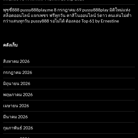
พุซซี่888 pussy888play.me 8 กรกฎาคม 69 pussy888play มิติใหม่แห่ง
สล็อตออนไลน์ แจกเพชร ฟรีทุกวัน คาสิโนออนไลน์ 5ดาว คนเล่นไม่ต่ำ
กว่าแสนทุกวัน pussy888 รอไม่ได้ ต้องลอง Top 61 by Ernestine
คลังเก็บ
สิงหาคม 2026
กรกฎาคม 2026
มิถุนายน 2026
พฤษภาคม 2026
เมษายน 2026
มีนาคม 2026
กุมภาพันธ์ 2026