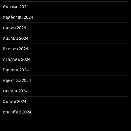
ธันวาคม 2024
พฤศจิกายน 2024
ตุลาคม 2024
กันยายน 2024
สิงหาคม 2024
กรกฎาคม 2024
มิถุนายน 2024
พฤษภาคม 2024
เมษายน 2024
มีนาคม 2024
กุมภาพันธ์ 2024