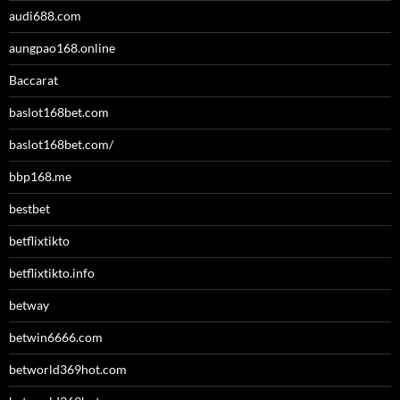
audi688.com
aungpao168.online
Baccarat
baslot168bet.com
baslot168bet.com/
bbp168.me
bestbet
betflixtikto
betflixtikto.info
betway
betwin6666.com
betworld369hot.com