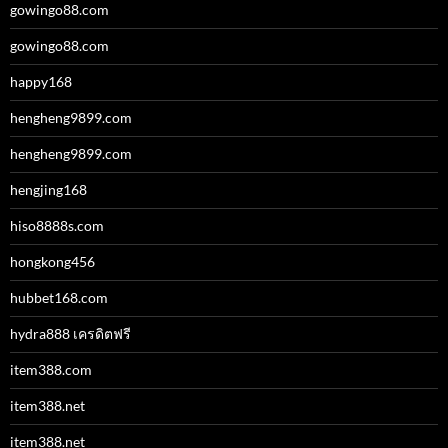
gowingo88.com
gowingo88.com
happy168
hengheng9899.com
hengheng9899.com
hengjing168
hiso8888s.com
hongkong456
hubbet168.com
hydra888 เครดิตฟรี
item388.com
item388.net
item388.net