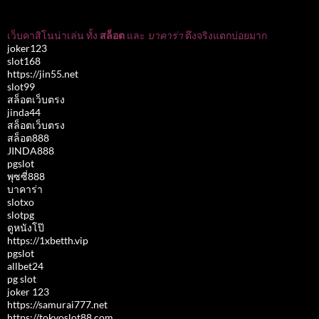
เว็บคาสิโนน่าเล่น ทั้ง
สล็อต
และ
บาคาร่า
ตึงจริงแตกบ่อยมาก
joker123
slot168
https://jin55.net
slot99
สล็อตเว็บตรง
jinda44
สล็อตเว็บตรง
สล็อต888
JINDA888
pgslot
พุซซี่888
บาคาร่า
slotxo
slotpg
ดูหนังโป๊
https://1xbetth.vip
pgslot
allbet24
pg slot
joker 123
https://samurai777.net
https://tokyoslot88.com