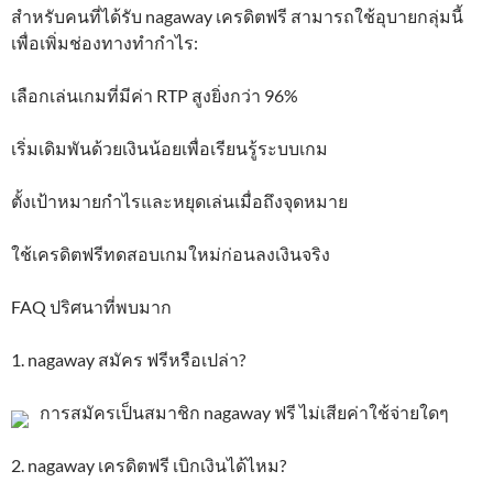
สำหรับคนที่ได้รับ nagaway เครดิตฟรี สามารถใช้อุบายกลุ่มนี้
เพื่อเพิ่มช่องทางทำกำไร:
เลือกเล่นเกมที่มีค่า RTP สูงยิ่งกว่า 96%
เริ่มเดิมพันด้วยเงินน้อยเพื่อเรียนรู้ระบบเกม
ตั้งเป้าหมายกำไรและหยุดเล่นเมื่อถึงจุดหมาย
ใช้เครดิตฟรีทดสอบเกมใหม่ก่อนลงเงินจริง
FAQ ปริศนาที่พบมาก
1. nagaway สมัคร ฟรีหรือเปล่า?
การสมัครเป็นสมาชิก nagaway ฟรี ไม่เสียค่าใช้จ่ายใดๆ
2. nagaway เครดิตฟรี เบิกเงินได้ไหม?