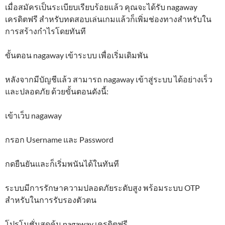
เมื่อสมัครเป็นระเบียบเรียบร้อยแล้ว คุณจะได้รับ nagaway
เครดิตฟรี สำหรับทดสอบเล่นเกมแล้วก็เพิ่มช่องทางสำหรับใน
การสร้างกำไรโดยทันที
ขั้นตอน nagaway เข้าระบบ เพื่อเริ่มเดิมพัน
หลังจากมีบัญชีแล้ว สามารถ nagaway เข้าสู่ระบบ ได้อย่างเร็ว
และปลอดภัย ด้วยขั้นตอนดังนี้:
เข้าเว็บ nagaway
กรอก Username และ Password
กดยืนยันและก็เริ่มพนันได้ในทันที
ระบบมีการรักษาความปลอดภัยระดับสูง พร้อมระบบ OTP
สำหรับในการรับรองตัวตน
โปรโมชั่นสุดคุ้ม nagaway เครดิตฟรี