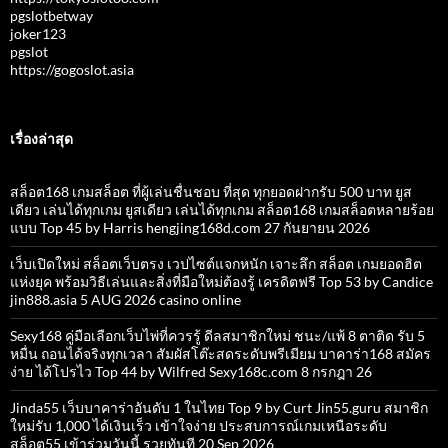
pgslotbetway
joker123
pgslot
https://gogoslot.asia
เรื่องล่าสุด
สล็อต168 เกมสล็อต ที่ผู้เล่นชื่นชอบ ที่สุด ทุกยอดฝากรับ 500 บาท ยูส
เดียว เล่นได้ทุกเกม ยูสเดียว เล่นได้ทุกเกม สล็อต168 เกมสล็อตหลายร้อย
แบบ Top 45 by Harris hengjing168d.com 27 กันยายน 2026
เว็บเปิดใหม่ สล็อตเว็บตรง เวปไซต์แจกหนัก เจาะลึก สล็อต เกมยอดฮิต
แห่งยุค พร้อมวิธีเล่นและสิ่งที่มือใหม่ต้องรู้ เครดิตฟรี Top 53 by Candice
jin888.asia 5 AUG 2026 casino online
Sexy168 คู่มือเลือกเว็บไพ่ที่ควรรู้ ดีลสมาชิกใหม่ ชนะ/แพ้ 8 ตาติด รับ 5
หมื่น ถอนได้จริงทุกเวลา สัมผัสโต๊ะสดระดับพรีเมียม บาคาร่า168 สมัคร
ง่าย ได้โปรไว Top 44 by Wilfred Sexy168c.com 8 กรกฎา 26
Jinda55 เว็บบาคาร่าอันดับ 1 ในไทย Top 9 by Curt Jin55.guru สมาชิก
ใหม่รับ 1,000 ได้เงินเร็ว เข้าใจง่าย ประสบการณ์เกมเหนือระดับ
สล็อต55 เข้าร่วมวันนี้ รวยทันที 20 Sep 2026