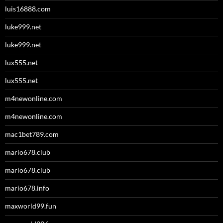
luis16888.com
luke999.net
luke999.net
lux555.net
lux555.net
m4newonline.com
m4newonline.com
mac1bet789.com
mario678.club
mario678.club
mario678.info
maxworld99.fun