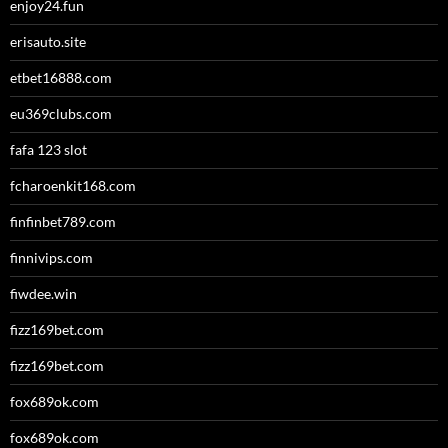
enjoy24.fun
erisauto.site
etbet16888.com
eu369clubs.com
fafa 123 slot
fcharoenkit168.com
finfinbet789.com
finnivips.com
fiwdee.win
fizz169bet.com
fizz169bet.com
fox689ok.com
fox689ok.com