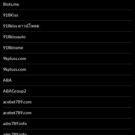
8lots.me
918Kiss
918kiss ดาวน์โหลด
918kissauto
918kissme
9kpluss.com
9kpluss.com
ABA
ABAGroup2
acebet789.com
acebet789.com
adm789.info
adm789.info