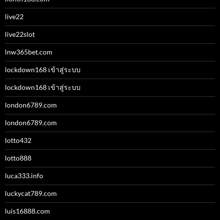
live22
live22slot
lnw365bet.com
lockdown168 เข้าสู่ระบบ
lockdown168 เข้าสู่ระบบ
london6789.com
london6789.com
lotto432
lotto888
luca333.info
luckycat789.com
luis16888.com