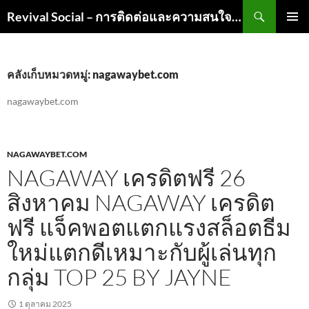
ค้นหา
Revival Social – การติดต่อและความสนใจทางสังคม
ข้าม
เมนูหลัก
ไป
ยัง
เนื้อหา
คลังเก็บหมวดหมู่: nagawaybet.com
nagawaybet.com
NAGAWAYBET.COM
NAGAWAY เครดิตฟรี 26
สิงหาคม NAGAWAY เครดิต
ฟรี แจ็คพอตแตกแรงสล็อตธีม
ใหม่แตกดีเหมาะกับผู้เล่นทุก
กลุ่ม TOP 25 BY JAYNE
1 ตุลาคม 2025