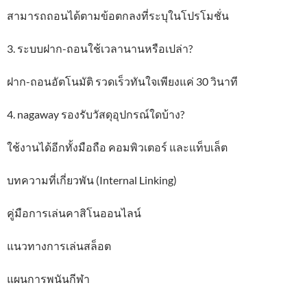
สามารถถอนได้ตามข้อตกลงที่ระบุในโปรโมชั่น
3. ระบบฝาก-ถอนใช้เวลานานหรือเปล่า?
ฝาก-ถอนอัตโนมัติ รวดเร็วทันใจเพียงแค่ 30 วินาที
4. nagaway รองรับวัสดุอุปกรณ์ใดบ้าง?
ใช้งานได้อีกทั้งมือถือ คอมพิวเตอร์ และแท็บเล็ต
บทความที่เกี่ยวพัน (Internal Linking)
คู่มือการเล่นคาสิโนออนไลน์
แนวทางการเล่นสล็อต
แผนการพนันกีฬา