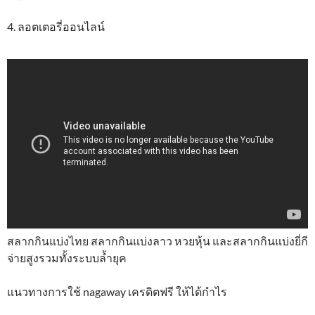
4. ลอตเตอรี่ออนไลน์
สลากกินแบ่งไทย สลากกินแบ่งลาว หวยหุ้น และสลากกินแบ่งยี่กี
จ่ายสูงรวมทั้งระบบล้ำยุค
แนวทางการใช้ nagaway เครดิตฟรี ให้ได้กำไร