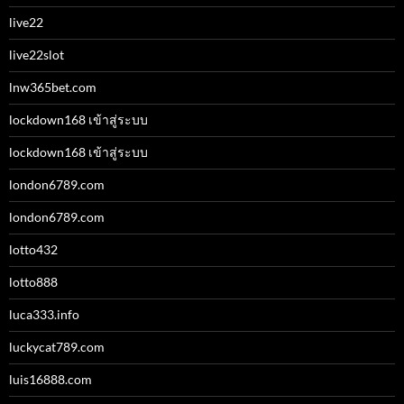
live22
live22slot
lnw365bet.com
lockdown168 เข้าสู่ระบบ
lockdown168 เข้าสู่ระบบ
london6789.com
london6789.com
lotto432
lotto888
luca333.info
luckycat789.com
luis16888.com