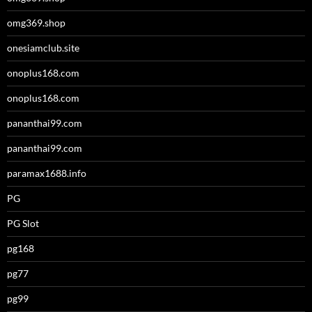
omg369.shop
onesiamclub.site
onoplus168.com
onoplus168.com
pananthai99.com
pananthai99.com
paramax1688.info
PG
PG Slot
pg168
pg77
pg99