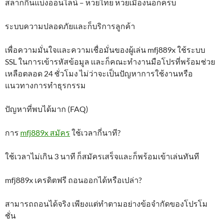
สลากกินแบ่งออนไลน์ – หวยไทย หวยเมืองนอกครบ
ระบบความปลอดภัยและก็บริการลูกค้า
เพื่อความมั่นใจและความเชื่อมั่นของผู้เล่น mfj889x ใช้ระบบ
SSL ในการเข้ารหัสข้อมูล และก็คณะทำงานมือโปรที่พร้อมช่วย
เหลือตลอด 24 ชั่วโมง ไม่ว่าจะเป็นปัญหาการใช้งานหรือ
แนวทางการทำธุรกรรม
ปัญหาที่พบได้มาก (FAQ)
การ
mfj889x สมัคร
ใช้เวลากี่นาที?
ใช้เวลาไม่เกิน 3 นาที ก็สมัครเสร็จและก็พร้อมเข้าเล่นทันที
mfj889x เครดิตฟรี ถอนออกได้หรือเปล่า?
สามารถถอนได้จริง เพียงแต่ทำตามอย่างข้อจำกัดของโปรโม
ชั่น