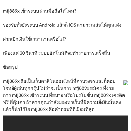
mfj889x เข้าระบบ ผ่านมือถือได้ไหม?
รองรับทั้งยังระบบ Android แล้วก็ iOS สามารถเล่นได้ทุกแห่ง
ฝากเบิกเงินใช้เวลานานหรือไม่?
เพียงแค่ 30 วินาที ระบบอัตโนมัติจะทำรายการเสร็จสิ้น
ข้อสรุป
mfj889x ถือเป็นเว็บคาสิโนออนไลน์ที่ครบวงจรและก็ตอบ
โจทย์ผู้เล่นทุกกรุ๊ป ไม่ว่าจะเป็นการ mfj889x สมัคร ที่ง่าย
การ mfj889x เข้าระบบ ที่สบาย หรือโปรโมชั่น mfj889x เครดิต
ฟรี ที่คุ้มค่า ถ้าหากคุณกำลังมองหาเว็บที่มีความยั่งยืนมั่นคง
แล้วก็น่าไว้ใจ mfj889x คือคำตอบที่ดีเยี่ยมที่สุด