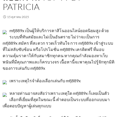
PATRICIA
15 ตุลาคม 2025
mfj889x เป็นผู้ให้บริการคาสิโนออนไลน์ยอดนิยมสูง ด้วย
ระบบที่ทันสมัยและไม่เป็นอันตราย ไม่ว่าจะเป็นการ
mfj889x สมัคร ที่สะดวก รวดเร็วทันใจ การ mfj889x เข้าสู่ระบบ
ที่ไม่สลับซับซ้อน หรือโปรโมชั่น mfj889x เครดิตฟรี ที่มอบ
ความคุ้มราคาให้กับสมาชิกทุกคน หากคุณกำลังมองหาเว็บ
พนันที่มีคุณภาพและก็ครบวงจร เนื้อหานี้จะพาคุณไปรู้จักทุกมิติ
ของการเล่นกับ mfj889x
เพราะเหตุไรจำต้องเลือกเล่นกับ mfj889x
หลายท่านอาจสงสัยว่าเพราะเหตุใด mfj889x ก็เลยเป็นตัว
เลือกที่เยี่ยมที่สุดในขณะนี้ คำตอบเป็นระบบที่ออกแบบมา
เพื่อตอบปัญหาผู้เล่นทุกแบบ