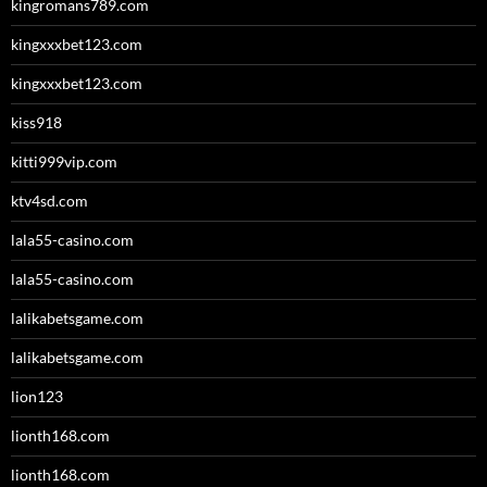
kingromans789.com
kingxxxbet123.com
kingxxxbet123.com
kiss918
kitti999vip.com
ktv4sd.com
lala55-casino.com
lala55-casino.com
lalikabetsgame.com
lalikabetsgame.com
lion123
lionth168.com
lionth168.com