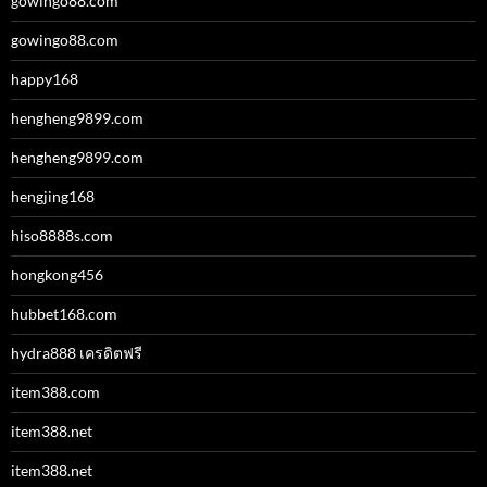
gowingo88.com
gowingo88.com
happy168
hengheng9899.com
hengheng9899.com
hengjing168
hiso8888s.com
hongkong456
hubbet168.com
hydra888 เครดิตฟรี
item388.com
item388.net
item388.net