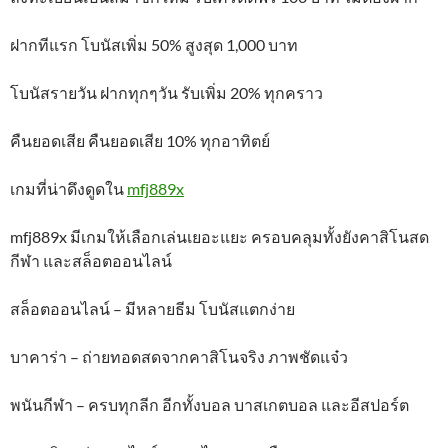
ฝากทีแรก โบนัสเพิ่ม 50% สูงสุด 1,000 บาท
โบนัสรายวัน ฝากทุกๆวัน รับเพิ่ม 20% ทุกคราว
คืนยอดเสีย คืนยอดเสีย 10% ทุกอาทิตย์
เกมที่น่าดึงดูดใน
mfj889x
mfj889x มีเกมให้เลือกเล่นเยอะแยะ ครอบคลุมทั้งยังคาสิโนสด
กีฬา และสล็อตออนไลน์
สล็อตออนไลน์ – มีหลายธีม โบนัสแตกง่าย
บาคาร่า – ถ่ายทอดสดจากคาสิโนจริง ภาพชัดแจ๋ว
พนันกีฬา – ครบทุกลีก อีกทั้งบอล บาสเกตบอล และอีสปอร์ต