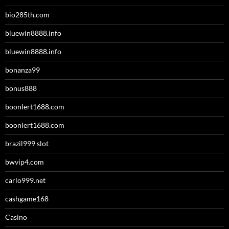
bio285th.com
bluewin8888.info
bluewin8888.info
bonanza99
bonus888
boonlert1688.com
boonlert1688.com
brazil999 slot
bwvip4.com
carlo999.net
cashgame168
Casino