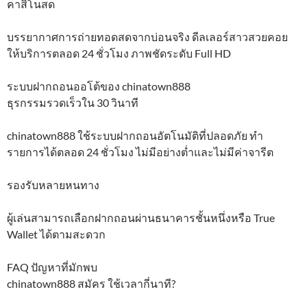
คาสิโนสด
บรรยากาศการถ่ายทอดสดจากบ่อนจริง ดีลเลอร์สาวสวยคอย
ให้บริการตลอด 24 ชั่วโมง ภาพชัดระดับ Full HD
ระบบฝากถอนออโต้ของ chinatown888
ธุรกรรมรวดเร็วใน 30 วินาที
chinatown888 ใช้ระบบฝากถอนอัตโนมัติที่ปลอดภัย ทำ
รายการได้ตลอด 24 ชั่วโมง ไม่มีอย่างต่ำและไม่มีค่าจารีต
รองรับหลายหนทาง
ผู้เล่นสามารถเลือกฝากถอนผ่านธนาคารชั้นหนึ่งหรือ True
Wallet ได้ตามสะดวก
FAQ ปัญหาที่มักพบ
chinatown888 สมัคร ใช้เวลากี่นาที?