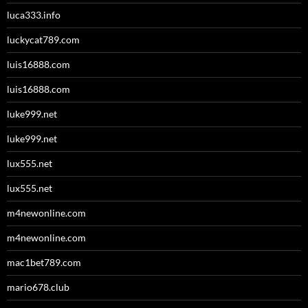
luca333.info
luckycat789.com
luis16888.com
luis16888.com
luke999.net
luke999.net
lux555.net
lux555.net
m4newonline.com
m4newonline.com
mac1bet789.com
mario678.club