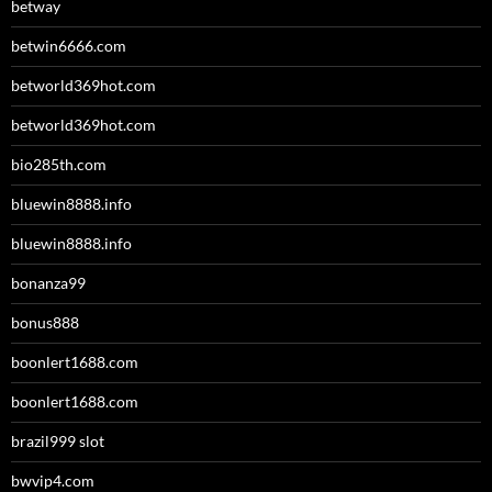
betway
betwin6666.com
betworld369hot.com
betworld369hot.com
bio285th.com
bluewin8888.info
bluewin8888.info
bonanza99
bonus888
boonlert1688.com
boonlert1688.com
brazil999 slot
bwvip4.com