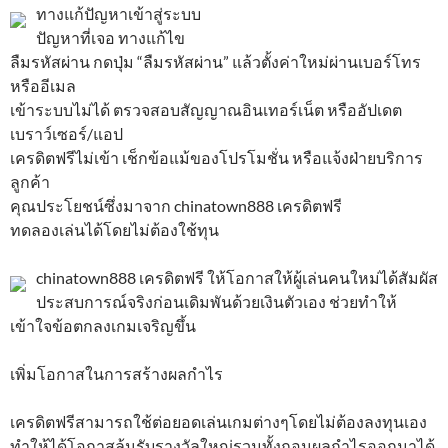
ทางแก้ปัญหาเข้าสู่ระบบ
ปัญหาที่เจอ ทางแก้ไข
ลืมรหัสผ่าน กดปุ่ม “ลืมรหัสผ่าน” แล้วตั้งค่าใหม่ผ่านเบอร์โทร
หรืออีเมล
เข้าระบบไม่ได้ ตรวจสอบสัญญาณอินเทอร์เน็ต หรืออัปเดต
เบราว์เซอร์/แอป
เครดิตฟรีไม่เข้า เช็กข้อแม้ของโปรโมชั่น หรือแจ้งฝ่ายบริการ
ลูกค้า
คุณประโยชน์ซึ่งมาจาก chinatown888 เครดิตฟรี
ทดลองเล่นได้โดยไม่ต้องใช้ทุน
chinatown888 เครดิตฟรี ให้โอกาสให้ผู้เล่นคนใหม่ได้สัมผัส
ประสบการณ์จริงก่อนเดิมพันด้วยเงินตัวเอง ช่วยทำให้
เข้าใจข้อตกลงเกมเจริญขึ้น
เพิ่มโอกาสในการสร้างผลกำไร
เครดิตฟรีสามารถใช้ต่อยอดเล่นเกมต่างๆโดยไม่ต้องลงทุนเอง
ทำให้ได้โอกาสลุ้นรับรางวัลใหญ่รวมทั้งถอนผลกำไรออกมาได้