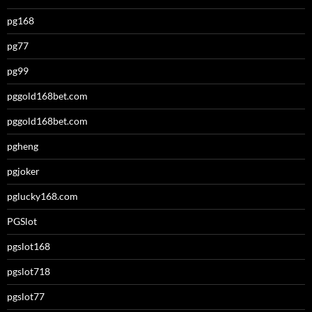
pg168
pg77
pg99
pggold168bet.com
pggold168bet.com
pgheng
pgjoker
pglucky168.com
PGSlot
pgslot168
pgslot718
pgslot77