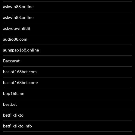
askwin88.online
askwin88.online
askyouwin888
audi688.com
aungpao168.online
Baccarat
baslot168bet.com
baslot168bet.com/
bbp168.me
bestbet
betflixtikto
betflixtikto.info