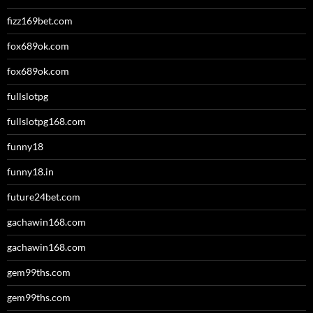
fizz169bet.com
fox689ok.com
fox689ok.com
fullslotpg
fullslotpg168.com
funny18
funny18.in
future24bet.com
gachawin168.com
gachawin168.com
gem99ths.com
gem99ths.com