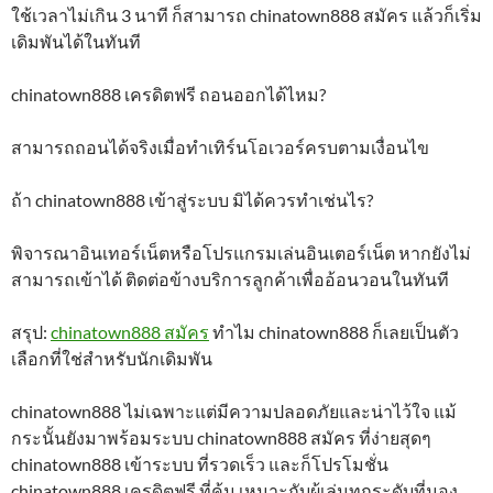
ใช้เวลาไม่เกิน 3 นาที ก็สามารถ chinatown888 สมัคร แล้วก็เริ่ม
เดิมพันได้ในทันที
chinatown888 เครดิตฟรี ถอนออกได้ไหม?
สามารถถอนได้จริงเมื่อทำเทิร์นโอเวอร์ครบตามเงื่อนไข
ถ้า chinatown888 เข้าสู่ระบบ มิได้ควรทำเช่นไร?
พิจารณาอินเทอร์เน็ตหรือโปรแกรมเล่นอินเตอร์เน็ต หากยังไม่
สามารถเข้าได้ ติดต่อข้างบริการลูกค้าเพื่ออ้อนวอนในทันที
สรุป:
chinatown888 สมัคร
ทำไม chinatown888 ก็เลยเป็นตัว
เลือกที่ใช่สำหรับนักเดิมพัน
chinatown888 ไม่เฉพาะแต่มีความปลอดภัยและน่าไว้ใจ แม้
กระนั้นยังมาพร้อมระบบ chinatown888 สมัคร ที่ง่ายสุดๆ
chinatown888 เข้าระบบ ที่รวดเร็ว และก็โปรโมชั่น
chinatown888 เครดิตฟรี ที่คุ้ม เหมาะกับผู้เล่นทุกระดับที่มอง