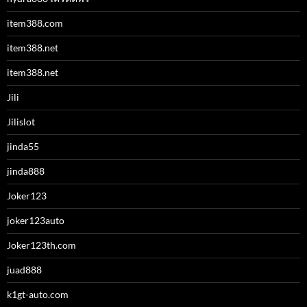
item388.com
item388.net
item388.net
Jili
Jilislot
jinda55
jinda888
Joker123
joker123auto
Joker123th.com
juad888
k1gt-auto.com