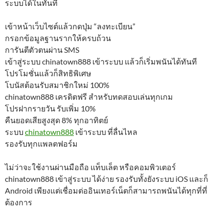
ระบบได้ในทันที
เข้าหน้าเว็บไซต์แล้วกดปุ่ม “ลงทะเบียน”
กรอกข้อมูลฐานรากให้ครบถ้วน
การันตีตัวตนผ่าน SMS
เข้าสู่ระบบ chinatown888 เข้าระบบ แล้วก็เริ่มพนันได้ทันที
โปรโมชั่นแล้วก็สิทธิพิเศษ
โบนัสต้อนรับสมาชิกใหม่ 100%
chinatown888 เครดิตฟรี สำหรับทดสอบเล่นทุกเกม
โปรฝากรายวัน รับเพิ่ม 10%
คืนยอดเสียสูงสุด 8% ทุกอาทิตย์
ระบบ
chinatown888
เข้าระบบ ที่ลื่นไหล
รองรับทุกแพลตฟอร์ม
ไม่ว่าจะใช้งานผ่านมือถือ แท็บเล็ต หรือคอมพิวเตอร์
chinatown888 เข้าสู่ระบบ ได้ง่าย รองรับทั้งยังระบบ iOS และก็
Android เพียงแต่เชื่อมต่ออินเทอร์เน็ตก็สามารถพนันได้ทุกที่ที่
ต้องการ