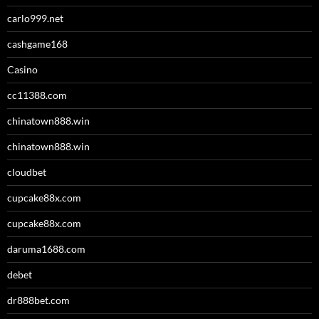
carlo999.net
cashgame168
Casino
cc11388.com
chinatown888.win
chinatown888.win
cloudbet
cupcake88x.com
cupcake88x.com
daruma1688.com
debet
dr888bet.com