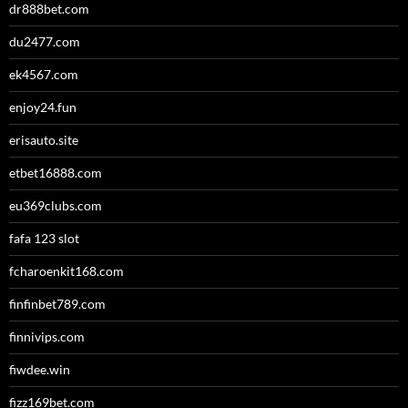
dr888bet.com
du2477.com
ek4567.com
enjoy24.fun
erisauto.site
etbet16888.com
eu369clubs.com
fafa 123 slot
fcharoenkit168.com
finfinbet789.com
finnivips.com
fiwdee.win
fizz169bet.com