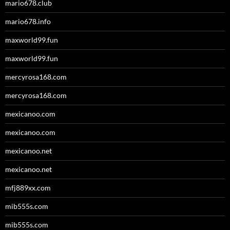
mario678.club
mario678.info
maxworld99.fun
maxworld99.fun
mercyrosa168.com
mercyrosa168.com
mexicanoo.com
mexicanoo.com
mexicanoo.net
mexicanoo.net
mfj889xx.com
mib555s.com
mib555s.com