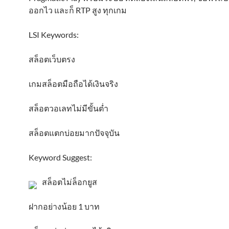
ออกไว และก็ RTP สูง ทุกเกม
LSI Keywords:
สล็อตเว็บตรง
เกมสล็อตมือถือได้เงินจริง
สล็อตวอเลทไม่มีขั้นต่ำ
สล็อตแตกบ่อยมากปัจจุบัน
Keyword Suggest:
สล็อตไม่ล็อกยูส
ฝากอย่างน้อย 1 บาท