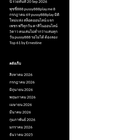
นี้ รวยทันที 20 Sep 2026
พุซซี่888 pussy888play.me 8
กรกฎาคม 69 pussy888play มิติ
ใหม่แห่ง สล็อตออนไลน์ แจก
เพชร ฟรีทุกวัน คาสิโนออนไลน์
5ดาว คนเล่นไม่ต่ำกว่าแสนทุก
วัน pussy888 รอไม่ได้ ต้องลอง
Top 61 by Ernestine
คลังเก็บ
สิงหาคม 2026
กรกฎาคม 2026
มิถุนายน 2026
พฤษภาคม 2026
เมษายน 2026
มีนาคม 2026
กุมภาพันธ์ 2026
มกราคม 2026
ธันวาคม 2025