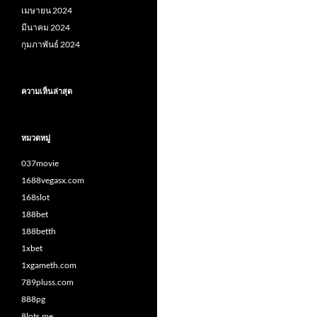
เมษายน 2024
มีนาคม 2024
กุมภาพันธ์ 2024
ความเห็นล่าสุด
หมวดหมู่
037movie
1688vegasx.com
168slot
188bet
188betth
1xbet
1xgameth.com
789pluss.com
888pg
8lots.me