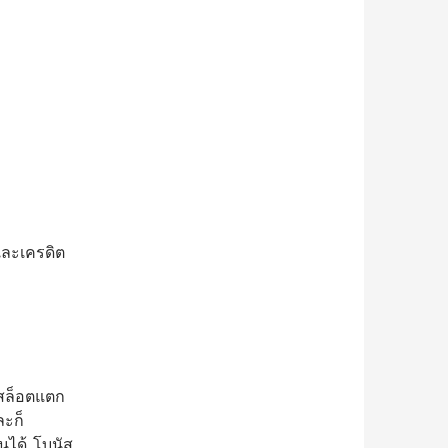
และเครดิต
สล็อตแตก
ละก็
นได้, โบนัส