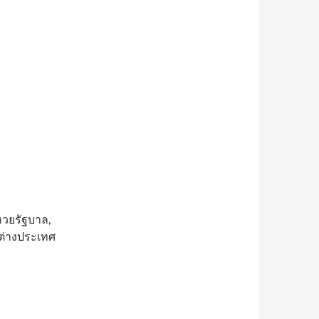
หวยรัฐบาล,
/ต่างประเทศ