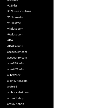
918Kiss
918kiss ดาวน์โหลด
918kissauto
918kissme
9kpluss.com
9kpluss.com
ABA
ABAGroup2
acebet789.com
acebet789.com
adm789.info
adm789.info
allbet24hr
allone745s.com
alot666
ambnovabet.com
aress77.shop
aress77.shop