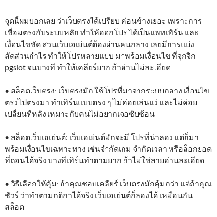
จุดนี้ผมบอกเลย ว่าเว็บตรงได้เปรียบ ค่อนข้างเยอะ เพราะการ
เชื่อมตรงกับระบบหลัก ทำให้ออกโปร ได้เป็นแพทเทิร์น และ
เงื่อนไขชัด ส่วนเว็บเอเย่นต์ต้องผ่านคนกลาง เลยมีการแบ่ง
สัดส่วนกำไร ทำให้โปรหลายแบบ มาพร้อมเงื่อนไข ที่จุกจิก
pgslot จนบางที ทำให้เคลียร์ยาก ถ้าอ่านไม่ละเอียด
• สล็อตเว็บตรง: เว็บตรงมัก ใช้โปรที่มาจากระบบกลาง เงื่อนไข
ตรงไปตรงมา ทำเทิร์นแบบตรง ๆ ไม่ค่อยเล่นแง่ และไม่ค่อย
เปลี่ยนทีหลัง เหมาะกับคนไม่อยากเจอซับซ้อน
• สล็อตเว็บเอเย่นต์: เว็บเอเย่นต์มักจะมี โปรที่น่าลอง แต่ก็มา
พร้อมเงื่อนไขเฉพาะทาง เช่นจำกัดเกม จำกัดเวลา หรือล็อกยอด
ที่ถอนได้จริง บางทีเทิร์นทำตามยาก ถ้าไม่ใช่สายอ่านละเอียด
• วิธีเลือกให้คุ้ม: ถ้าคุณชอบเคลียร์ เว็บตรงมักคุ้มกว่า แต่ถ้าคุณ
ชัวร์ ว่าทำตามกติกาได้จริง เว็บเอเย่นต์ก็ลองได้ เหมือนกัน
สล็อต