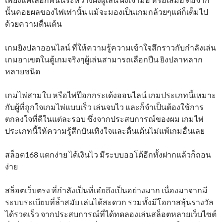
นั้นคอยผลของไพ่เท่านั้น แม้จะมองเป็นเกมกล้วยๆแต่ก็เต็มไป
ด้วยความตื่นเต้น
เกมยิงปลาออนไลน์ ที่ให้ความรู้ความเข้าใจสึกราวกับกำลังเล่น
เกมอาเขตในตู้เกมจริงๆผู้เล่นสามารถเลือกปืน ยิงปลาหลาก
หลายชนิด
เกมไพ่สามใบ หรือไพ่ป๊อกกระเด้งออนไลน์ เกมประเภทนี้เหมาะ
กับผู้ที่ถูกใจเกมไพ่แบบเร็ว เล่นจบไว และก็จำเป็นต้องใช้การ
ตกลงใจที่ดีในแต่ละรอบ ซึ่งจากประสบการณ์ของผม เกมไพ่
ประเภทนี้ให้ความรู้สึกบันเทิงใจและตื่นเต้นไม่แพ้เกมอื่นเลย
สล็อต168 แตกง่าย ได้เงินไว มีระบบออโต้อีกทั้งฝากแล้วก็ถอน
ง่าย
สล็อตเว็บตรง ที่กำลังเป็นที่เอ๋ยถึงเป็นอย่างมาก เนื่องมาจากมี
ระบบระเบียบที่ล้ำสมัย เล่นได้สะดวก รวมทั้งมีโอกาสลุ้นรางวัล
ได้รวดเร็ว จากประสบการณ์ที่ได้ทดลองเล่นสล็อตหลายเว็บไซต์