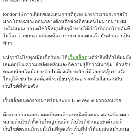
london45 การเลือกขณะเล่น จากที่ดูเอง บางช่วงเกมจะจ่ายรัว
มาก โดยเฉพาะตอนกลางดึกหรือช่วงที่คนเล่นไม่มากมาย ผม
จะไม่หมุนยาว แต่ใช้วิธีหมุนสั้นๆถ้าหากได้กำไรก็ออกโดยทันที
ไม่โลภ ด้วยเหตุว่าสล็อตที่แตกง่าย หากแตกแล้ว มันมักแตกเป็น
พักๆ
แน่ๆว่าไม่ใช่ทุกเมื่อเชื่อวันจะได้
เว็บสล็อต
แต่ว่าสิ่งที่ทำให้ผมยัง
เล่นต่อเป็น ความเพลิดเพลินและก็ความรู้สึกว่ามัน “คุ้ม” สำหรับ
คนงบน้อย ไม่มีอย่างต่ำ ไม่ต้องเสี่ยงหนัก ก็มีโอกาสลุ้นรางวัล
ใหญ่ได้เช่นกัน แค่ต้องมีระเบียบ รู้จักพอ รวมทั้งเลือกเล่นกับ
เว็บไซต์ที่จ่ายจริง
เว็บสล็อต แตกง่าย มาพร้อมระบบ True Wallet ฝากถอนง่าย
ต้องบอกก่อนเลยว่าผมเป็นคนอีกคนหนึ่งที่เคยลองเล่นสล็อตมา
หลายเว็บไซต์ ทั้งเว็บใหญ่ เว็บเล็ก เว็บไซต์ผ่านเอเย่นต์ และก็
เว็บไซต์ตรง แม้กระนั้นในที่สุดแล้ว เว็บที่ทำให้ผมเล่นสม่ำเสมอ