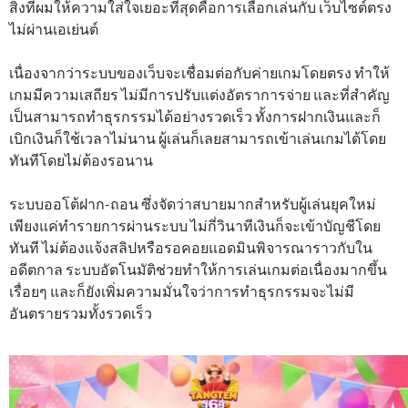
สิ่งที่ผมให้ความใส่ใจเยอะที่สุดคือการเลือกเล่นกับ เว็บไซต์ตรง
ไม่ผ่านเอเย่นต์
เนื่องจากว่าระบบของเว็บจะเชื่อมต่อกับค่ายเกมโดยตรง ทำให้
เกมมีความเสถียร ไม่มีการปรับแต่งอัตราการจ่าย และที่สำคัญ
เป็นสามารถทำธุรกรรมได้อย่างรวดเร็ว ทั้งการฝากเงินและก็
เบิกเงินก็ใช้เวลาไม่นาน ผู้เล่นก็เลยสามารถเข้าเล่นเกมได้โดย
ทันทีโดยไม่ต้องรอนาน
ระบบออโต้ฝาก-ถอน ซึ่งจัดว่าสบายมากสำหรับผู้เล่นยุคใหม่
เพียงแค่ทำรายการผ่านระบบ ไม่กี่วินาทีเงินก็จะเข้าบัญชีโดย
ทันที ไม่ต้องแจ้งสลิปหรือรอคอยแอดมินพิจารณาราวกับใน
อดีตกาล ระบบอัตโนมัติช่วยทำให้การเล่นเกมต่อเนื่องมากขึ้น
เรื่อยๆ และก็ยังเพิ่มความมั่นใจว่าการทำธุรกรรมจะไม่มี
อันตรายรวมทั้งรวดเร็ว