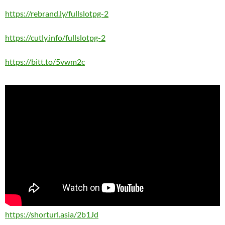
https://rebrand.ly/fullslotpg-2
https://cutly.info/fullslotpg-2
https://bitt.to/5vwm2c
https://shorturl.asia/2b1Jd