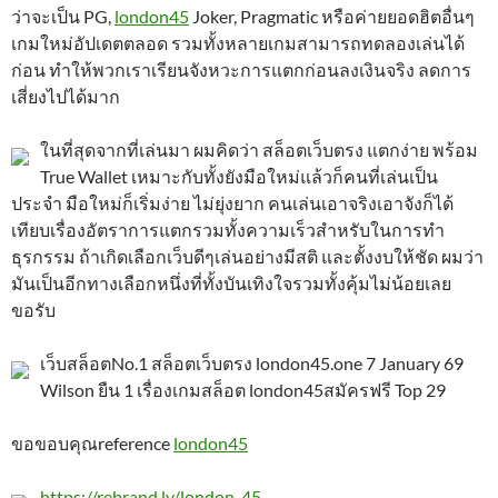
ว่าจะเป็น PG,
london45
Joker, Pragmatic หรือค่ายยอดฮิตอื่นๆ
เกมใหม่อัปเดตตลอด รวมทั้งหลายเกมสามารถทดลองเล่นได้
ก่อน ทำให้พวกเราเรียนจังหวะการแตกก่อนลงเงินจริง ลดการ
เสี่ยงไปได้มาก
ในที่สุดจากที่เล่นมา ผมคิดว่า สล็อตเว็บตรง แตกง่าย พร้อม
True Wallet เหมาะกับทั้งยังมือใหม่แล้วก็คนที่เล่นเป็น
ประจำ มือใหม่ก็เริ่มง่าย ไม่ยุ่งยาก คนเล่นเอาจริงเอาจังก็ได้
เทียบเรื่องอัตราการแตกรวมทั้งความเร็วสำหรับในการทำ
ธุรกรรม ถ้าเกิดเลือกเว็บดีๆเล่นอย่างมีสติ และตั้งงบให้ชัด ผมว่า
มันเป็นอีกทางเลือกหนึ่งที่ทั้งบันเทิงใจรวมทั้งคุ้มไม่น้อยเลย
ขอรับ
เว็บสล็อตNo.1 สล็อตเว็บตรง london45.one 7 January 69
Wilson ยืน 1 เรื่องเกมสล็อต london45สมัครฟรี Top 29
ขอขอบคุณreference
london45
https://rebrand.ly/london-45