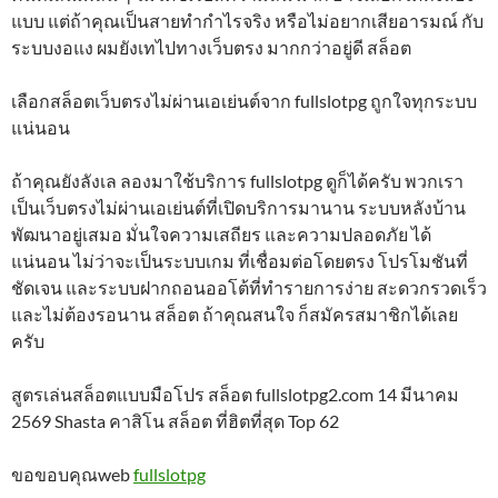
แบบ แต่ถ้าคุณเป็นสายทำกำไรจริง หรือไม่อยากเสียอารมณ์ กับ
ระบบงอแง ผมยังเทไปทางเว็บตรง มากกว่าอยู่ดี สล็อต
เลือกสล็อตเว็บตรงไม่ผ่านเอเย่นต์จาก fullslotpg ถูกใจทุกระบบ
แน่นอน
ถ้าคุณยังลังเล ลองมาใช้บริการ fullslotpg ดูก็ได้ครับ พวกเรา
เป็นเว็บตรงไม่ผ่านเอเย่นต์ที่เปิดบริการมานาน ระบบหลังบ้าน
พัฒนาอยู่เสมอ มั่นใจความเสถียร และความปลอดภัย ได้
แน่นอน ไม่ว่าจะเป็นระบบเกม ที่เชื่อมต่อโดยตรง โปรโมชันที่
ชัดเจน และระบบฝากถอนออโต้ที่ทำรายการง่าย สะดวกรวดเร็ว
และไม่ต้องรอนาน สล็อต ถ้าคุณสนใจ ก็สมัครสมาชิกได้เลย
ครับ
สูตรเล่นสล็อตแบบมือโปร สล็อต fullslotpg2.com 14 มีนาคม
2569 Shasta คาสิโน สล็อต ที่ฮิตที่สุด Top 62
ขอขอบคุณweb
fullslotpg