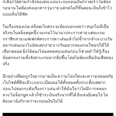
ก็เลือกได้ตามกำลังของตน แถมระบบถอนเงินก็รวดเร็ว ไม่ต้อง
รอนาน ไม่ต้องส่งเอกสารวุ่นวาย แค่กดไม่กี่ขั้นตอน เงินก็เข้าไว
แบบเห็นได้ชัด
ในเรื่องของเกม สล็อตเว็บตรง จะต้องบอกเลยว่า สนุกไม่มีเบื่อ
จริงๆเว็บสล็อตยุคนี้รวมเกมไว้นานาประการค่าย แต่ละเกม
กราฟิกสวย เอฟเฟกต์ตระการตา เล่นแล้วไม่ซ้ำจากจำเจ บางวัน
อยากเล่นแนวโบนัสแตกง่าย บางวันอยากลองเกมใหม่ๆก็มีให้
เลือกตลอด ยิ่งได้ลองโหมดทดสอบเล่นก่อน ก็ช่วยทำให้รู้เรื่อง
ข้อตกลงรวมทั้งจังหวะเกมมากยิ่งขึ้น โดยไม่ต้องเสียเงินเสียทอง
จริง
อีกอย่างที่ผมถูกใจมากมายเป็น ความโล่งใสและความปลอดภัย
เว็บไซต์ที่ดีจะมีระบบระเบียบออโต้ทั้งหมดทั้งปวง ตั้งแต่ฝาก
ถอน ไปจนกระทั่งเรื่องราวเล่น ทำให้มั่นใจว่าไม่มีการหลอก
ลวง ไม่ล็อกยูส แล้วก็ชำระเงินจริงจากที่ได้ ยิ่งเล่นยิ่งพอใจ ไม่
ต้องมานั่งกังวลว่าจะถอนเงินไม่ได้