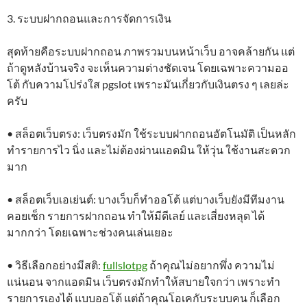
3. ระบบฝากถอนและการจัดการเงิน
สุดท้ายคือระบบฝากถอน ภาพรวมบนหน้าเว็บ อาจคล้ายกัน แต่
ถ้าดูหลังบ้านจริง จะเห็นความต่างชัดเจน โดยเฉพาะความออ
โต้ กับความโปร่งใส pgslot เพราะมันเกี่ยวกับเงินตรง ๆ เลยล่ะ
ครับ
• สล็อตเว็บตรง: เว็บตรงมัก ใช้ระบบฝากถอนอัตโนมัติ เป็นหลัก
ทำรายการไว นิ่ง และไม่ต้องผ่านแอดมิน ให้วุ่น ใช้งานสะดวก
มาก
• สล็อตเว็บเอเย่นต์: บางเว็บก็ทำออโต้ แต่บางเว็บยังมีทีมงาน
คอยเช็ก รายการฝากถอน ทำให้มีดีเลย์ และเสี่ยงหลุด ได้
มากกว่า โดยเฉพาะช่วงคนเล่นเยอะ
• วิธีเลือกอย่างมีสติ:
fullslotpg
ถ้าคุณไม่อยากพึ่ง ความไม่
แน่นอน จากแอดมิน เว็บตรงมักทำให้สบายใจกว่า เพราะทำ
รายการเองได้ แบบออโต้ แต่ถ้าคุณโอเคกับระบบคน ก็เลือก