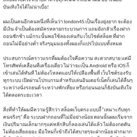
บันเทิงใจได้ไม่น่าเบื่อ!
ผมเป็นคนอีกคนหนึ่งที่เห็นว่า london45 เป็นเรื่องยุ่งยาก จะต้อง
มีเงิน จำเป็นต้องสมัครหลายกระบวนการ แถมยังกลัวเรื่องฝาก
ถอนชักช้า แม้กระนั้นพอใช้ลองเล่นกับ เว็บไซต์สล็อต ที่ฝาก
ถอนไม่มีอย่างต่ำ จริงๆมุมมองทั้งผองก็แปรไปแบบทั้งหมด
ประสบการณ์คราวแรกที่ผมต้องใจคือความ สะดวกสบาย แค่มี
โทรศัพท์เคลื่อนที่เครื่องเดียว ไม่ว่าจะเป็น Android หรือ iOS ก็
เข้าเล่นได้ทันที ไม่ต้องโหลดแอปให้เปลืองพื้นที่ เว็บไซต์รองรับ
ทุกระบบ เปิดผ่านโปรแกรมสำหรับเล่นอินเตอร์เน็ตก็เล่นได้ลื่นๆ
ระหว่างนั่งรถยนต์ ระหว่างพักเที่ยง หรือก่อนนอนก็ยังบันเทิงใจ
ได้ตลอดระยะเวลา
สิ่งที่ทำให้ผมมีความรู้สึกว่า สล็อตเว็บตรง แบบงี้ “เหมาะกับทุก
คนจริงๆ” คือ ระบบฝากถอนที่ไม่มีอย่างน้อย ตอนนั้นผมเริ่มจาก
เงินปริมาณเล็กมากๆแค่หลักสิบก็ลองเล่นได้แล้ว ไม่ต้องกดดัน
ไม่ต้องเสี่ยงเยอะ มือใหม่ก็เข้าถึงได้สบายๆจะฝากน้อย ฝากมาก