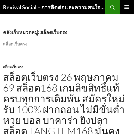
ค้นหา
Revival Social – การติดต่อและความสนใจทางสังคม
ข้าม
เมนูหลัก
ไป
ยัง
เนื้อหา
คลังเก็บหมวดหมู่: สล็อตเว็บตรง
สล็อตเว็บตรง
สล็อตเว็บตรง
สล็อตเว็บตรง 26 พฤษภาคม
69 สล็อต168 เกมลิขสิทธิ์แท้
ครบทุกการเดิมพัน สมัครใหม่
รับ 100% ฝากถอน ไม่มีขั่นต่ำ
หวย บอล บาคาร่า ยิงปลา
สล็อต TANGTEM168 มั่นคง