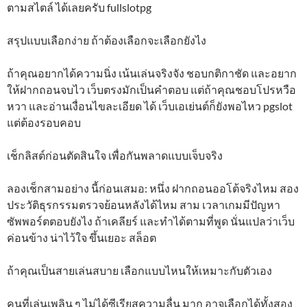
ตามสไตล์ ได้เลยครับ fullslotpg
สรุปแบบเลือกง่าย ถ้าต้องเลือกจะเลือกยังไง
ถ้าคุณอยากได้ความนิ่ง เน้นเล่นจริงจัง ชอบกติกาชัด และอยาก
ให้ฝากถอนจบไว เว็บตรงมักเป็นคำตอบ แต่ถ้าคุณชอบโปรหวือ
หวา และอ่านเงื่อนไขละเอียด ได้ เว็บเอเย่นต์ก็ยังพอไหว pgslot
แต่ต้องรอบคอบ
เช็กลิสต์ก่อนตัดสินใจ เพื่อกันพลาดแบบเจ็บจริง
ลองเช็กสามอย่าง นี้ก่อนเสมอ: หนึ่ง ฝากถอนออโต้จริงไหม สอง
ประวัติธุรกรรมตรวจย้อนหลังได้ไหม สาม เวลาเกมมีปัญหา
ซัพพอร์ตตอบยังไง ถ้าเคลียร์ และทำได้ตามที่พูด นั่นแปลว่าเว็บ
ค่อนข้าง น่าไว้ใจ ขึ้นเยอะ สล็อต
ถ้าคุณเป็นสายเล่นสบาย เลือกแบบไหนให้เหมาะกับตัวเอง
คนที่เล่นเพลิน ๆ ไม่ได้ซีเรียสความลื่น มาก อาจเลือกได้ทั้งสอง