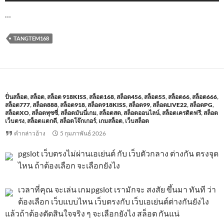
…
TANGTEM168
ปั่นสล็อต
,
สล็อต
,
สล็อต 918KISS
,
สล็อต168
,
สล็อต456
,
สล็อต55
,
สล็อต66
,
สล็อต666
,
สล็อต777
,
สล็อต888
,
สล็อต918
,
สล็อต918KISS
,
สล็อต99
,
สล็อตLIVE22
,
สล็อตPG
,
สล็อตXO
,
สล็อตพุซซี่
,
สล็อตมันนี่เกม
,
สล็อตสด
,
สล็อตออนไลน์
,
สล็อตเครดิตฟรี
,
สล็อต
เว็บตรง
,
สล็อตแตกดี
,
สล็อตโจ๊กเกอร์
,
เกมสล็อต
,
เว็บสล็อต
คำกล่าวอ้าง
5 กุมภาพันธ์ 2026
pgslot เว็บตรงไม่ผ่านเอเย่นต์ กับ เว็บตัวกลาง ต่างกัน ตรงจุด
ไหน ถ้าต้องเลือก จะเลือกยังไง
เวลาที่คุณ จะเล่น เกมpgslot เรามักจะ สงสัย ขึ้นมา ทันที ว่า
ต้องเลือก เว็บแบบไหน เว็บตรงกับ เว็บเอเย่นต์ต่างกันยังไง
แล้วถ้าต้องตัดสินใจจริง ๆ จะเลือกยังไง สล็อต กันแน่