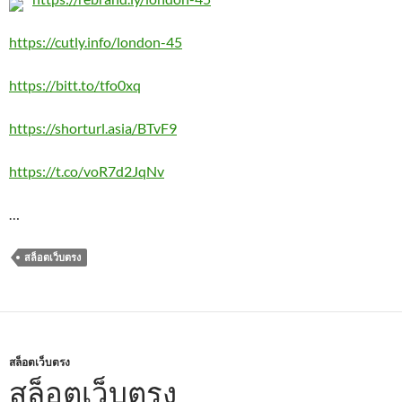
https://cutly.info/london-45
https://bitt.to/tfo0xq
https://shorturl.asia/BTvF9
https://t.co/voR7d2JqNv
…
สล็อตเว็บตรง
สล็อตเว็บตรง
สล็อตเว็บตรง