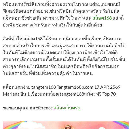
หรือแนวทรัพย์สินรวมทั้งอารยธรรมโบราณ แต่ละเกมชอบมี
ฟีเจอร์พิเศษ ยกตัวอย่างเช่น ฟรีสปิน ตัวคูณรางวัล หรือโบนัส
แจ็คพอต ซึ่งช่วยเพิ่มความระทึกใจในการเล่น
สล็อต168
แล้วก็
ยังเพิ่มช่องทางสำหรับการทำเงินให้กับผู้เล่นอีกด้วย
สิ่งที่ทำให้ สล็อต168 ได้รับความนิยมเยอะขึ้นเรื่อยๆเป็นความ
สะดวกสำหรับในการเข้าเล่น ผู้เล่นสามารถใช้งานผ่านมือถือได้
ในทันที ไม่ต้องดาวน์โหลดแอปให้ยุ่งยาก เพียงเข้าเว็บไซต์ก็
สามารถเลือกเกมรวมทั้งเริ่มเล่นได้ในทันที ทั้งยังยังมีโปรโมชั่น
ต่างๆอาทิเช่น โบนัสสมาชิกใหม่ เครดิตฟรี หรือกิจกรรมแจก
โบนัสรายวัน ที่ช่วยเพิ่มความคุ้มค่าในการเล่น
สล็อตแตกง่าย tangtem168 Tangtem168b.com 17 APR 2569
Mariana ยืน 1 เรื่องเกมสล็อต tangtem168สมัครฟรี Top 70
ขอขอบคุณมากreference
สล็อตเว็บตรง