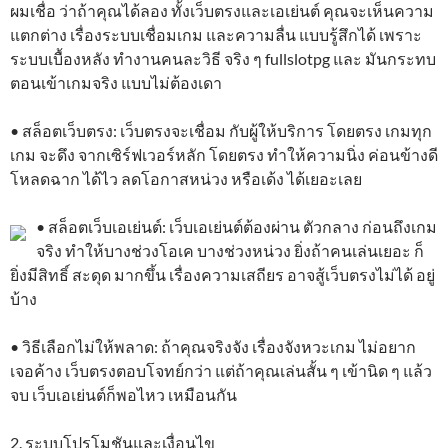
ผมเชื่อ ว่าถ้าคุณได้ลอง ทั้งเว็บตรงและเอเย่นต์ คุณจะเห็นความ
แตกต่าง เรื่องระบบเชื่อมเกม และความลื่น แบบรู้สึกได้ เพราะ
ระบบเบื้องหลัง ทำงานคนละวิธี จริง ๆ fullslotpg และ มันกระทบ
ตอนเข้าเกมจริง แบบไม่ต้องเดา
• สล็อตเว็บตรง: เว็บตรงจะเชื่อม กับผู้ให้บริการ โดยตรง เกมทุก
เกม จะดึง จากเซิร์ฟเวอร์หลัก โดยตรง ทำให้ความนิ่ง ค่อนข้างดี
โหลดฉาก ได้ไว ลดโอกาสหน่วง หรือเด้ง ได้เยอะเลย
• สล็อตเว็บเอเย่นต์: เว็บเอเย่นต์ต้องผ่าน ตัวกลาง ก่อนถึงเกม
จริง ทำให้บางช่วงโอเค บางช่วงหน่วง ยิ่งถ้าคนเล่นเยอะ ก็
ยิ่งมีสิทธิ์ สะดุด มากขึ้น เรื่องความเสถียร อาจสู้เว็บตรงไม่ได้ อยู่
บ้าง
• วิธีเลือกไม่ให้พลาด: ถ้าคุณจริงจัง เรื่องจังหวะเกม ไม่อยาก
เจอค้าง เว็บตรงตอบโจทย์กว่า แต่ถ้าคุณเล่นสั้น ๆ เข้านิด ๆ แล้ว
จบ เว็บเอเย่นต์ก็พอไหว เหมือนกัน
2. ระบบโปรโมชันและเงื่อนไข