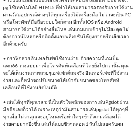
pg ใช้เทคโนโลยี HTML5 ที่ทำให้เกมสามารถรองรับการใช้งาน
ผ่านวัสดุอุปกรณ์ต่างๆได้ทุกเครื่องไม้เครื่องมือ ไม่ว่าจะเป็น PC
หรือโทรศัพท์มือถือระบบใดก็ตาม อีกทั้ง iOS หรือ Android
สามารถใช้งานได้อย่างลื่นไหล เล่นเกมแบบชิวๆไม่มีสะดุด ไม่
ต้องดาวน์โหลดหรือติดตั้งแอปพลิเคชันให้ยุ่งยากหรือเสียเวลา
อีกด้วยครับ
• กราฟิกสวย อินเทอร์เฟซใช้งานง่าย: ด้วยความที่เกมปั่น
แตก66 วางแบบมาเพื่อโทรศัพท์เคลื่อนที่โดยยิ่งไปกว่านั้น คุณ
จะได้เห็นงานภาพสวยๆเอฟเฟกต์สมจริง อินเทอร์เฟซที่ใช้งาน
ง่าย และก็หน้าจอปรับขนาดให้เข้ากับขนาดของโทรศัพท์
เคลื่อนที่ที่ใช้งานอัตโนมัติ
• เล่นได้ทุกที่ทุกเวลา: นี่เป็นหัวใจหลักของการเล่นPgslot ผ่าน
มือถือเลยก็ว่าได้ เพราะเหตุว่ามันสามารถเล่นpgslot ได้ทุกๆที่
ทุกเมื่อ ไม่ว่าคุณจะอยู่ไหนหรือทำใดๆ เข้าถึงเกมสล็อตได้
ง่ายดายมากยิ่งขึ้น เล่นได้แบบชิวๆตลอด 1 วันไปเลยครับผม