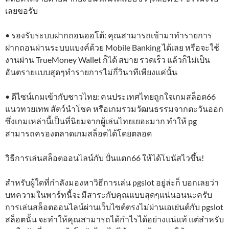
เลยขอรับ
• รองรับระบบฝากถอนออโต้: คุณสามารถเข้ามาทำรายการ
ฝากถอนผ่านระบบแบงค์ด้วย Mobile Banking ได้เลย หรือจะใช้
งานผ่าน TrueMoney Wallet ก็ได้ สบาย รวดเร็ว แล้วก็ไม่เป็น
อันตรายแบบสุดๆทำรายการไม่กี่วินาทีเพียงแค่นั้น
• ดีไซน์เกมเข้ากับชาวไทย: คนประเทศไทยถูกใจเกมสล็อต66
แนวทวยเทพ สัตว์นำโชค หรือเกมรวมวัฒนธรรมจากตะวันออก
ซึ่งเกมเหล่านี้เป็นที่นิยมจากผู้เล่นไทยเยอะมาก ทำให้ pg
สามารถครองตลาดเกมสล็อตได้โดยตลอด
วิธีการเล่นสล็อตออนไลน์กับ ปั่นแตก66 ให้ได้โบนัสไวขึ้น!
สำหรับผู้ใดที่กำลังมองหาวิธีการเล่น pgslot อยู่ล่ะก็ บอกเลยว่า
บทความในพาร์ทนี้จะมีสาระกับคุณแบบสุดๆแน่นอนนะครับ
การเล่นสล็อตออนไลน์ผ่านเว็บไซต์ตรงไม่ผ่านเอเย่นต์กับ pgslot
สล็อตนั้น จะทำให้คุณสามารถได้กำไรได้อย่างแน่แท้ แต่สำหรับ