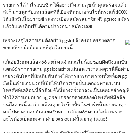
รายการ ได้กำไรแบบชิวๆได้อย่างมีความสุข ถ้าคุณพร้อมแล้ว
ล่ะก็ มาสนุกกับเกมสล็อตที่ดีเยี่ยมที่สุดบนเว็บไซต์ตรงแท้ 100%
ได้แล้ววันนี้ อย่ารอช้า ลงทะเบียนสมัครสมาชิกฟรี pgslot สมัคร
แล้วรับเครดิตฟรีได้ตามปรารถนา สมัครเลย!
เพราะเหตุไรค่ายเกมดังอย่าง pgslot ถึงครอบครองตลาด
ของสล็อตมือถือเยอะที่สุดในตอนนี้
แม้เอ๋ยถึงเกมสล็อต66 ล่ะก็ คนจำนวนไม่น้อยชอบคิดถึงเกมปั่น
แตก66 จากค่ายเกม pg slot อย่างแน่นอน เพราะเหตุว่านี่คือค่าย
เกมระดับโลกที่นักเดิมพันต่างให้การสารภาพ รวมทั้งสล็อต pg
ยังเป็นค่ายเกมแรกที่เปิดให้บริการเกมปั่นแตก66 ผ่านระบบ
โทรศัพท์เคลื่อนที่อีกด้วย ซึ่งนี่บางครั้งอาจจะเป็นเหตุผลสำคัญที่
ทำให้ค่ายเกมอย่าง pg ครอบครองตลาดสล็อตโทรศัพท์มือถือ
จนถึงตอนนี้ แต่ว่าจะมีเหตุอะไรบ้างนั้น ในพาร์ทนี้ ผมจะพาทุก
คนไปหาคำตอบกันเลยครับผมว่า สล็อต66 ผ่านมือถือ เพราะ
อะไรต้องเป็นเกมจากค่าย pg slot แค่นั้น มาดูกันเลย!
• ระบบเกมออกแบบเพื่อโทรศัพท์เคลื่อนที่โดยเฉพาะอย่างยิ่ง: