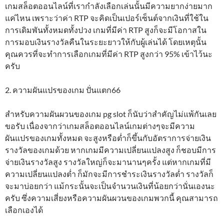
เกมสล็อตออนไลน์ที่เรากำลังเลือกเล่นนั้นมีความยากง่ายมาก
แค่ไหน เพราะว่าค่า RTP จะคิดเป็นเปอร์เซ็นต์จากเงินที่ใช้ใน
การเดิมพันทั้งหมดทั้งปวง เกมที่มีค่า RTP สูงก็จะมีโอกาสใน
การมอบเงินรางวัลคืนในระยะยาวให้กับผู้เล่นได้ โดยเหตุนั้น
คุณควรที่จะทำการเลือกเกมที่มีค่า RTP สูงกว่า 95% เข้าไว้นะ
ครับ
2. ความผันแปรของเกม ปั่นแตก66
สำหรับความผันผวนของเกม pg slot ก็นับว่าสำคัญไม่แพ้กันเลย
ขอรับ เนื่องจากว่าเกมสล็อตออนไลน์เกมต่างๆจะมีความ
ผันแปรของเกมทั้งหมด จะสูงหรือต่ำก็ขึ้นกับอัตราการจ่ายเงิน
รางวัลของเกมด้วย หากเกมมีความเปลี่ยนแปลงสูง ก็ชอบมีการ
จ่ายเงินรางวัลสูง รางวัลใหญ่ก็จะมานานๆครั้ง แต่หากเกมที่มี
ความเปลี่ยนแปลงต่ำ ก็มักจะมีการชำระเงินรางวัลต่ำ รางวัลก็
จะมาบ่อยกว่า แม้กระนั้นจะเป็นจำนวนเงินที่น้อยกว่านั่นเองนะ
ครับ ซึ่งความเสี่ยงหรือความผันผวนของเกมพวกนี้ คุณสามารถ
เลือกเองได้