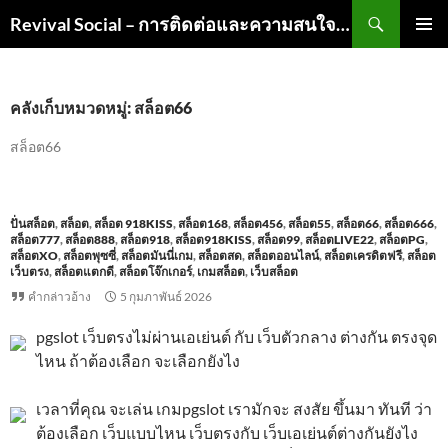
ค้นหา
Revival Social – การติดต่อและความสนใจทางสังคม
ข้าม
เมนูหลัก
ไป
ยัง
เนื้อหา
คลังเก็บหมวดหมู่: สล็อต66
สล็อต66
ปั่นสล็อต
,
สล็อต
,
สล็อต 918KISS
,
สล็อต168
,
สล็อต456
,
สล็อต55
,
สล็อต66
,
สล็อต666
,
สล็อต777
,
สล็อต888
,
สล็อต918
,
สล็อต918KISS
,
สล็อต99
,
สล็อตLIVE22
,
สล็อตPG
,
สล็อตXO
,
สล็อตพุซซี่
,
สล็อตมันนี่เกม
,
สล็อตสด
,
สล็อตออนไลน์
,
สล็อตเครดิตฟรี
,
สล็อต
เว็บตรง
,
สล็อตแตกดี
,
สล็อตโจ๊กเกอร์
,
เกมสล็อต
,
เว็บสล็อต
คำกล่าวอ้าง
5 กุมภาพันธ์ 2026
pgslot เว็บตรงไม่ผ่านเอเย่นต์ กับ เว็บตัวกลาง ต่างกัน ตรงจุด
ไหน ถ้าต้องเลือก จะเลือกยังไง
เวลาที่คุณ จะเล่น เกมpgslot เรามักจะ สงสัย ขึ้นมา ทันที ว่า
ต้องเลือก เว็บแบบไหน เว็บตรงกับ เว็บเอเย่นต์ต่างกันยังไง