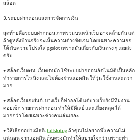
สล็อต
3. ระบบฝากถอนและการจัดการเงิน
สุดท้ายคือระบบฝากถอน ภาพรวมบนหน้าเว็บ อาจคล้ายกัน แต่
ถ้าดูหลังบ้านจริง จะเห็นความต่างชัดเจน โดยเฉพาะความออ
โต้ กับความโปร่งใส pgslot เพราะมันเกี่ยวกับเงินตรง ๆ เลยล่ะ
ครับ
• สล็อตเว็บตรง: เว็บตรงมัก ใช้ระบบฝากถอนอัตโนมัติ เป็นหลัก
ทำรายการไว นิ่ง และไม่ต้องผ่านแอดมิน ให้วุ่น ใช้งานสะดวก
มาก
• สล็อตเว็บเอเย่นต์: บางเว็บก็ทำออโต้ แต่บางเว็บยังมีทีมงาน
คอยเช็ก รายการฝากถอน ทำให้มีดีเลย์ และเสี่ยงหลุด ได้
มากกว่า โดยเฉพาะช่วงคนเล่นเยอะ
• วิธีเลือกอย่างมีสติ:
fullslotpg
ถ้าคุณไม่อยากพึ่ง ความไม่
แน่นอน จากแอดมิน เว็บตรงมักทำให้สบายใจกว่า เพราะทำ