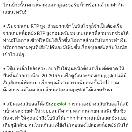
ไหนบ้างนั้น ผมจะพาคุณมาดูเองขอรับ ถ้าพร้อมแล้วมาฝ่ากัน
เลยนะครับ!
• เริ่มจากเกม RTP สูง: ถ้าอยากเข้าโบนัสไวๆก็จำเป็นต้องเริ่ม
จากเกมสล็อต66 RTP สูงก่อนครับผม เกมเหล่านี้สามารถช่วยให้
ท่านมีโอกาสเข้าฟรีสปินได้เร็วขึ้น โอกาสสำหรับในการทำเงิน
หรือการตามทุนที่เสียไปคืนจะมีเพิ่มขึ้นเรื่อยๆเลยล่ะครับ โบนัส
เข้าไวแน่ๆ!
• ใช้เบทเล็กไล่จังหวะ: อย่ารีบใส่ทุนหนักตั้งแต่เริ่มเด็ดขาด ให้
ปั่นขั้นต่ำอย่างน้อย 20-30 รอบเพื่อดูจังหวะของเกมpgslot แม้มี
สัญลักษณ์พิเศษมาเรื่อยคุณก็สามารถเพิ่มเบทขึ้นไปได้ตาม
ต้องการ แม้ไม่มาก็เปลี่ยนแปลงเกมpgslot ได้เลยครับผม
• สปินเองสลับออโต้สปิน:
pgslot
การกดเองบ้างสลับกับออโต้สปิ
นบ้าง จะช่วยทำให้ระบบสุ่มมีความหลากหลายมากเพิ่มขึ้น ซึ่ง
มันจะทำให้คุณเข้าถึงโบนัสได้มากกว่าการเล่นปั่นแตก66 แบบ
เดิมๆอีกด้วย คนไหนกันแน่ที่ยังไม่เคยลองไปลองสล็อต66 กันได้
เลยนะครับ!