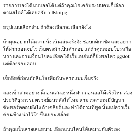
รายการเองได้ แบบออโต้ แต่ถ้าคุณโอเคกับระบบคน ก็เลือก
ตามสไตล์ ได้เลยครับ fullslotpg
สรุปแบบเลือกง่าย ถ้าต้องเลือกจะเลือกยังไง
ถ้าคุณอยากได้ความนิ่ง เน้นเล่นจริงจัง ชอบกติกาชัด และอยาก
ให้ฝากถอนจบไว เว็บตรงมักเป็นคำตอบ แต่ถ้าคุณชอบโปรหวือ
หวา และอ่านเงื่อนไขละเอียด ได้ เว็บเอเย่นต์ก็ยังพอไหว pgslot
แต่ต้องรอบคอบ
เช็กลิสต์ก่อนตัดสินใจ เพื่อกันพลาดแบบเจ็บจริง
ลองเช็กสามอย่าง นี้ก่อนเสมอ: หนึ่ง ฝากถอนออโต้จริงไหม สอง
ประวัติธุรกรรมตรวจย้อนหลังได้ไหม สาม เวลาเกมมีปัญหา
ซัพพอร์ตตอบยังไง ถ้าเคลียร์ และทำได้ตามที่พูด นั่นแปลว่าเว็บ
ค่อนข้าง น่าไว้ใจ ขึ้นเยอะ สล็อต
ถ้าคุณเป็นสายเล่นสบาย เลือกแบบไหนให้เหมาะกับตัวเอง