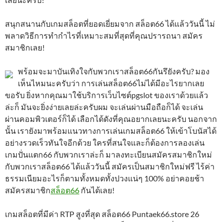
สนุกสนานกับเกมสล็อตที่ยอดเยี่ยมจาก สล็อต66 ได้แล้ววันนี้ ไม่
พลาดวิธีการทำกำไรที่เหมาะสมที่สุดที่คุณปรารถนา สมัคร
สมาชิกเลย!
พร้อมจะมาบันเทิงใจกับพวกเราสล็อต66กันรึยังครับ? มอง
เห็นไหมนะครับว่า การเล่นสล็อต66ไม่ได้มีอะไรยากเลย
ขอรับ ยิ่งหากคุณมาใช้บริการเว็บไซต์pgslot ของเราด้วยแล้ว
ล่ะก็ มันจะยิ่งง่ายเลยล่ะครับผม จะเล่นผ่านมือถือก็ได้ จะเล่น
ผ่านคอมพิวเตอร์ก็ได้ เลือกได้ดังที่คุณอยากเลยนะครับ นอกจาก
นั้น เรายังมาพร้อมแนวทางการเล่นเกมสล็อต66 ให้เข้าโบนัสได้
อย่างรวดเร็วทันใจอีกด้วย ใครที่สนใจและก็ต้องการลองเล่น
เกมปั่นแตก66 กับพวกเราล่ะก็ มาลงทะเบียนสมัครสมาชิกใหม่
กับพวกเราสล็อต66 ได้แล้ววันนี้ สมัครเป็นสมาชิกใหม่ฟรี ไร้ค่า
ธรรมเนียมอะไรก็ตามทั้งหมดทั้งปวงแน่ๆ 100% อย่าคอยช้า
สมัครสมาชิก
สล็อต66
กันได้เลย!
เกมสล็อตที่มีค่า RTP สูงที่สุด สล็อต66 Puntaek66.store 26