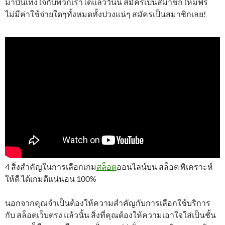
มาบันเทิงใจกับพวกเราได้แล้ววันนี้ สมัครเป็นสมาชิกใหม่ฟรี
ไม่มีค่าใช้จ่ายใดๆทั้งหมดทั้งปวงแน่ๆ สมัครเป็นสมาชิกเลย!
4 สิ่งสำคัญในการเลือกเกม
สล็อต
ออนไลน์บน สล็อต พิเคราะห์
ให้ดี ได้เกมดีแน่นอน 100%
นอกจากคุณจำเป็นต้องให้ความสำคัญกับการเลือกใช้บริการ
กับ สล็อตเว็บตรง แล้วนั้น สิ่งที่คุณต้องให้ความเอาใจใส่เป็นชั้น