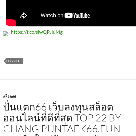
https://t.co/siwQPJluMg
…
PGSLOT
สล็อต66
ปั่นแตก66 เว็บลงทุนสล็อต
ออนไลน์ที่ดีที่สุด TOP 22 BY
CHANG PUNTAEK66.FUN