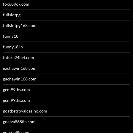
fox689ok.com
fullslotpg
fullslotpg168.com
funny18
funny18.in
future24bet.com
gachawin168.com
gachawin168.com
gem99ths.com
gem99ths.com
goatbetroyalcasino.com
goatza888fin.com
gobaza88.com