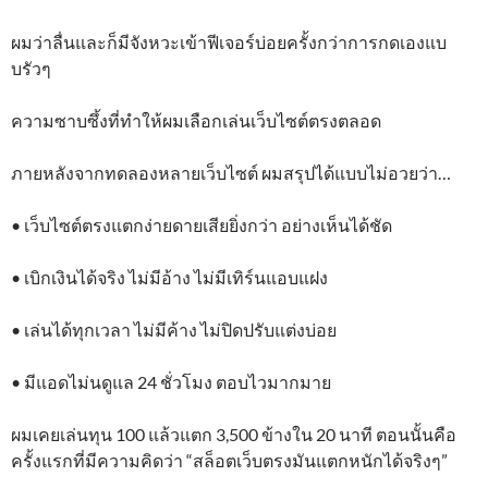
ผมว่าลื่นและก็มีจังหวะเข้าฟีเจอร์บ่อยครั้งกว่าการกดเองแบ
บรัวๆ
ความซาบซึ้งที่ทำให้ผมเลือกเล่นเว็บไซต์ตรงตลอด
ภายหลังจากทดลองหลายเว็บไซต์ ผมสรุปได้แบบไม่อวยว่า…
• เว็บไซต์ตรงแตกง่ายดายเสียยิ่งกว่า อย่างเห็นได้ชัด
• เบิกเงินได้จริง ไม่มีอ้าง ไม่มีเทิร์นแอบแฝง
• เล่นได้ทุกเวลา ไม่มีค้าง ไม่ปิดปรับแต่งบ่อย
• มีแอดไม่นดูแล 24 ชั่วโมง ตอบไวมากมาย
ผมเคยเล่นทุน 100 แล้วแตก 3,500 ข้างใน 20 นาที ตอนนั้นคือ
ครั้งแรกที่มีความคิดว่า “สล็อตเว็บตรงมันแตกหนักได้จริงๆ”