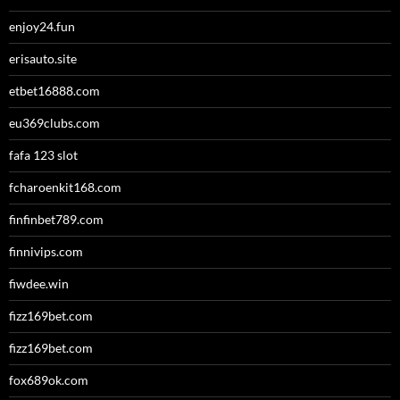
enjoy24.fun
erisauto.site
etbet16888.com
eu369clubs.com
fafa 123 slot
fcharoenkit168.com
finfinbet789.com
finnivips.com
fiwdee.win
fizz169bet.com
fizz169bet.com
fox689ok.com