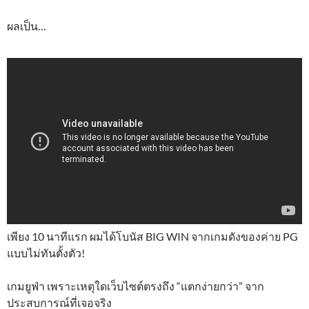
ผลเป็น…
เพียง 10 นาทีแรก ผมได้โบนัส BIG WIN จากเกมดังของค่าย PG
แบบไม่ทันตั้งตัว!
เกมยูฟ่า เพราะเหตุใดเว็บไซต์ตรงถึง “แตกง่ายกว่า” จาก
ประสบการณ์ที่เจอจริง