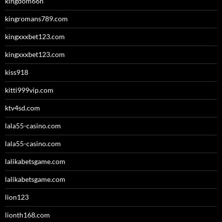
kingdom66n
kingromans789.com
kingxxxbet123.com
kingxxxbet123.com
kiss918
kitti999vip.com
ktv4sd.com
lala55-casino.com
lala55-casino.com
lalikabetsgame.com
lalikabetsgame.com
lion123
lionth168.com