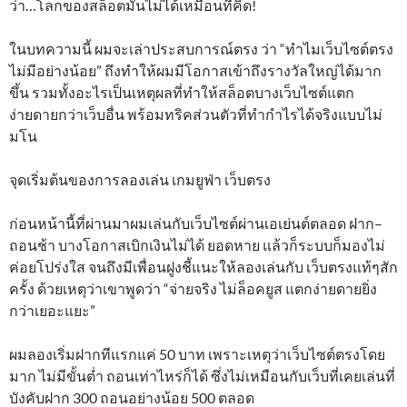
ว่า…โลกของสล็อตมันไม่ได้เหมือนที่คิด!
ในบทความนี้ ผมจะเล่าประสบการณ์ตรง ว่า “ทำไมเว็บไซต์ตรง
ไม่มีอย่างน้อย” ถึงทำให้ผมมีโอกาสเข้าถึงรางวัลใหญ่ได้มาก
ขึ้น รวมทั้งอะไรเป็นเหตุผลที่ทำให้สล็อตบางเว็บไซต์แตก
ง่ายดายกว่าเว็บอื่น พร้อมทริคส่วนตัวที่ทำกำไรได้จริงแบบไม่
มโน
จุดเริ่มต้นของการลองเล่น เกมยูฟ่า เว็บตรง
ก่อนหน้านี้ที่ผ่านมาผมเล่นกับเว็บไซต์ผ่านเอเย่นต์ตลอด ฝาก–
ถอนช้า บางโอกาสเบิกเงินไม่ได้ ยอดหาย แล้วก็ระบบก็มองไม่
ค่อยโปร่งใส จนถึงมีเพื่อนฝูงชี้แนะให้ลองเล่นกับ เว็บตรงแท้ๆสัก
ครั้ง ด้วยเหตุว่าเขาพูดว่า “จ่ายจริง ไม่ล็อคยูส แตกง่ายดายยิ่ง
กว่าเยอะแยะ”
ผมลองเริ่มฝากทีแรกแค่ 50 บาท เพราะเหตุว่าเว็บไซต์ตรงโดย
มาก ไม่มีขั้นต่ำ ถอนเท่าไหร่ก็ได้ ซึ่งไม่เหมือนกับเว็บที่เคยเล่นที่
บังคับฝาก 300 ถอนอย่างน้อย 500 ตลอด