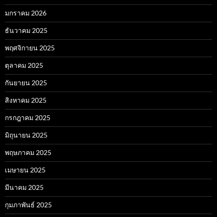
มกราคม 2026
ธันวาคม 2025
พฤศจิกายน 2025
ตุลาคม 2025
กันยายน 2025
สิงหาคม 2025
กรกฎาคม 2025
มิถุนายน 2025
พฤษภาคม 2025
เมษายน 2025
มีนาคม 2025
กุมภาพันธ์ 2025