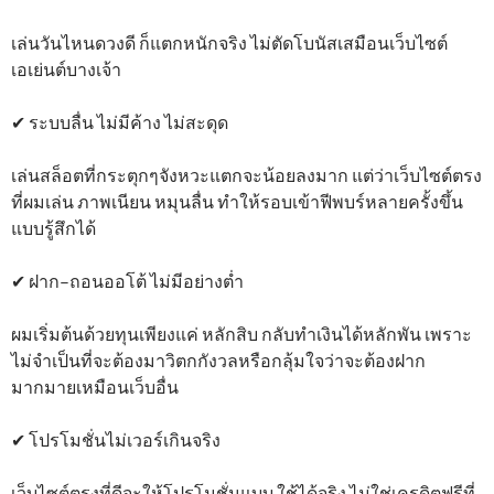
เล่นวันไหนดวงดี ก็แตกหนักจริง ไม่ตัดโบนัสเสมือนเว็บไซต์
เอเย่นต์บางเจ้า
✔ ระบบลื่น ไม่มีค้าง ไม่สะดุด
เล่นสล็อตที่กระตุกๆจังหวะแตกจะน้อยลงมาก แต่ว่าเว็บไซต์ตรง
ที่ผมเล่น ภาพเนียน หมุนลื่น ทำให้รอบเข้าฟีพบร์หลายครั้งขึ้น
แบบรู้สึกได้
✔ ฝาก–ถอนออโต้ ไม่มีอย่างต่ำ
ผมเริ่มต้นด้วยทุนเพียงแค่ หลักสิบ กลับทำเงินได้หลักพัน เพราะ
ไม่จำเป็นที่จะต้องมาวิตกกังวลหรือกลุ้มใจว่าจะต้องฝาก
มากมายเหมือนเว็บอื่น
✔ โปรโมชั่นไม่เวอร์เกินจริง
เว็บไซต์ตรงที่ดีจะให้โปรโมชั่นแบบ ใช้ได้จริง ไม่ใช่เครดิตฟรีที่