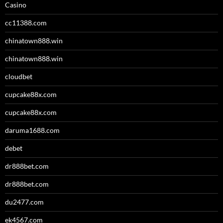
Casino
cc11388.com
chinatown888.win
chinatown888.win
cloudbet
cupcake88x.com
cupcake88x.com
daruma1688.com
debet
dr888bet.com
dr888bet.com
du2477.com
ek4567.com