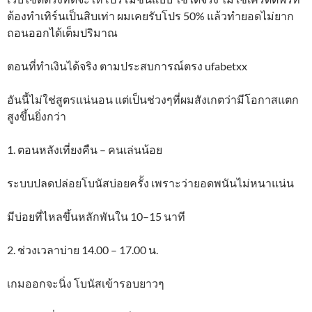
ต้องทำเทิร์นเป็นสิบเท่า ผมเคยรับโปร 50% แล้วทำยอดไม่ยาก
ถอนออกได้เต็มปริมาณ
ตอนที่ทำเงินได้จริง ตามประสบการณ์ตรง ufabetxx
อันนี้ไม่ใช่สูตรแน่นอน แต่เป็นช่วงๆที่ผมสังเกตว่ามีโอกาสแตก
สูงขึ้นยิ่งกว่า
1. ตอนหลังเที่ยงคืน – คนเล่นน้อย
ระบบปลดปล่อยโบนัสบ่อยครั้ง เพราะว่ายอดพนันไม่หนาแน่น
มีบ่อยที่ไหลขึ้นหลักพันใน 10–15 นาที
2. ช่วงเวลาบ่าย 14.00 – 17.00 น.
เกมออกจะนิ่ง โบนัสเข้ารอบยาวๆ