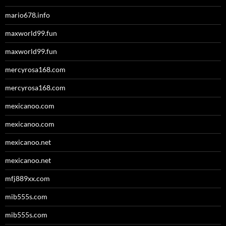
mario678.info
maxworld99.fun
maxworld99.fun
mercyrosa168.com
mercyrosa168.com
mexicanoo.com
mexicanoo.com
mexicanoo.net
mexicanoo.net
mfj889xx.com
mib555s.com
mib555s.com