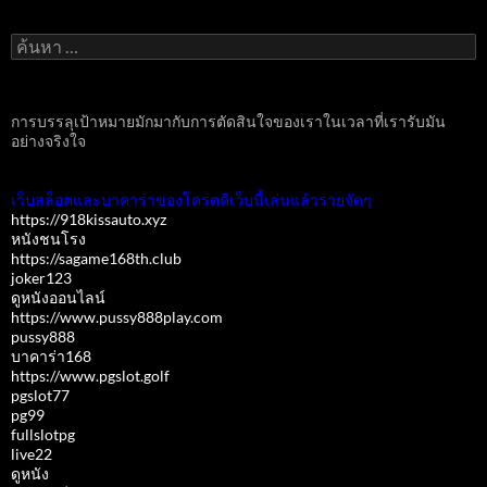
ค้นหา
สำหรับ:
การบรรลุเป้าหมายมักมากับการตัดสินใจของเราในเวลาที่เรารับมัน
อย่างจริงใจ
เว็บสล็อตและบาคาร่าของโครตดีเว็บนี้เล่นแล้วรวยจัดๆ
https://918kissauto.xyz
หนังชนโรง
https://sagame168th.club
joker123
ดูหนังออนไลน์
https://www.pussy888play.com
pussy888
บาคาร่า168
https://www.pgslot.golf
pgslot77
pg99
fullslotpg
live22
ดูหนัง