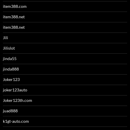
item388.com
item388.net
item388.net
Jili
Jilislot
jinda55
jinda888
Joker123
joker123auto
Joker123th.com
juad888
k1gt-auto.com