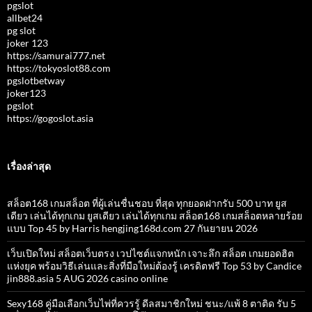
pgslot
allbet24
pg slot
joker 123
https://samurai777.net
https://tokyoslot88.com
pgslotbetway
joker123
pgslot
https://gogoslot.asia
เรื่องล่าสุด
สล็อต168 เกมสล็อต ที่ผู้เล่นชื่นชอบ ที่สุด ทุกยอดฝากรับ 500 บาท ยูส
เดียว เล่นได้ทุกเกม ยูสเดียว เล่นได้ทุกเกม สล็อต168 เกมสล็อตหลายร้อย
แบบ Top 45 by Harris hengjing168d.com 27 กันยายน 2026
เว็บเปิดใหม่ สล็อตเว็บตรง เวปไซต์แจกหนัก เจาะลึก สล็อต เกมยอดฮิต
แห่งยุค พร้อมวิธีเล่นและสิ่งที่มือใหม่ต้องรู้ เครดิตฟรี Top 53 by Candice
jin888.asia 5 AUG 2026 casino online
Sexy168 คู่มือเลือกเว็บไพ่ที่ควรรู้ ดีลสมาชิกใหม่ ชนะ/แพ้ 8 ตาติด รับ 5