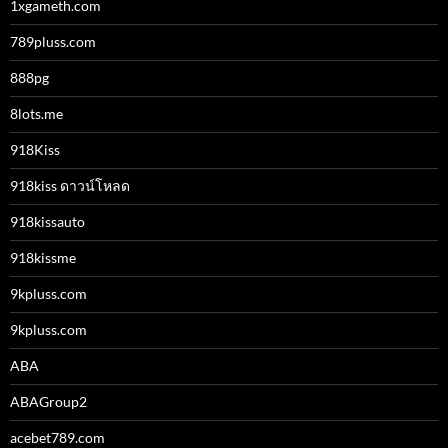
1xgameth.com
789pluss.com
888pg
8lots.me
918Kiss
918kiss ดาวน์โหลด
918kissauto
918kissme
9kpluss.com
9kpluss.com
ABA
ABAGroup2
acebet789.com