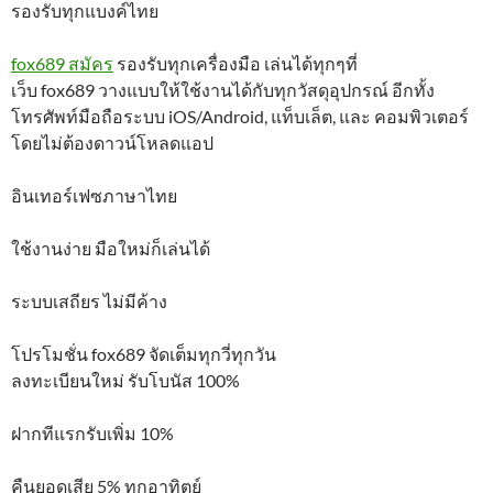
รองรับทุกแบงค์ไทย
fox689 สมัคร
รองรับทุกเครื่องมือ เล่นได้ทุกๆที่
เว็บ fox689 วางแบบให้ใช้งานได้กับทุกวัสดุอุปกรณ์ อีกทั้ง
โทรศัพท์มือถือระบบ iOS/Android, แท็บเล็ต, และ คอมพิวเตอร์
โดยไม่ต้องดาวน์โหลดแอป
อินเทอร์เฟซภาษาไทย
ใช้งานง่าย มือใหม่ก็เล่นได้
ระบบเสถียร ไม่มีค้าง
โปรโมชั่น fox689 จัดเต็มทุกวี่ทุกวัน
ลงทะเบียนใหม่ รับโบนัส 100%
ฝากทีแรกรับเพิ่ม 10%
คืนยอดเสีย 5% ทุกอาทิตย์