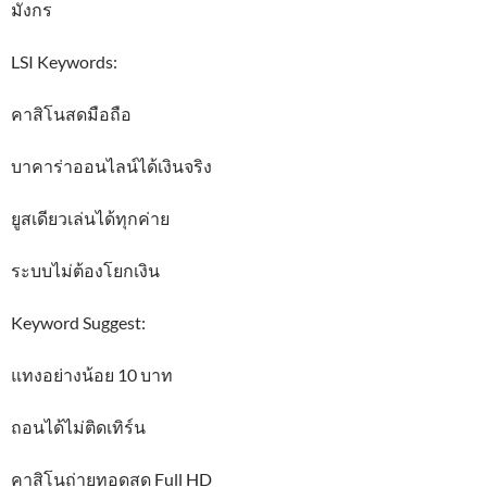
มังกร
LSI Keywords:
คาสิโนสดมือถือ
บาคาร่าออนไลน์ได้เงินจริง
ยูสเดียวเล่นได้ทุกค่าย
ระบบไม่ต้องโยกเงิน
Keyword Suggest:
แทงอย่างน้อย 10 บาท
ถอนได้ไม่ติดเทิร์น
คาสิโนถ่ายทอดสด Full HD