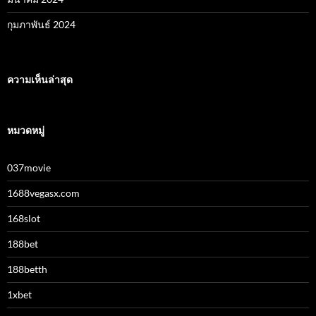
กุมภาพันธ์ 2024
ความเห็นล่าสุด
หมวดหมู่
037movie
1688vegasx.com
168slot
188bet
188betth
1xbet