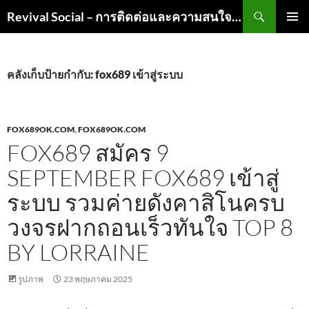
ค้นหา
Revival Social – การติดต่อและความสนใจทางสังคม
ข้าม
เมนูหลัก
ไป
ยัง
เนื้อหา
คลังเก็บป้ายกำกับ: fox689 เข้าสู่ระบบ
FOX689OK.COM
,
FOX689OK.COM
FOX689 สมัคร 9
SEPTEMBER FOX689 เข้าสู่
ระบบ รวมค่ายดังคาสิโนครบ
วงจรฝากถอนเร็วทันใจ TOP 8
BY LORRAINE
รูปภาพ
23 พฤษภาคม 2025