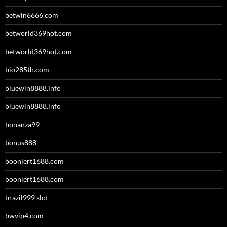
betwin6666.com
betworld369hot.com
betworld369hot.com
bio285th.com
bluewin8888.info
bluewin8888.info
bonanza99
bonus888
boonlert1688.com
boonlert1688.com
brazil999 slot
bwvip4.com