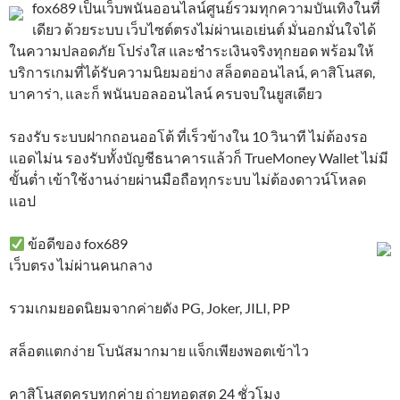
fox689 เป็นเว็บพนันออนไลน์ศูนย์รวมทุกความบันเทิงในที่
เดียว ด้วยระบบ เว็บไซต์ตรงไม่ผ่านเอเย่นต์ มั่นอกมั่นใจได้
ในความปลอดภัย โปร่งใส และชำระเงินจริงทุกยอด พร้อมให้
บริการเกมที่ได้รับความนิยมอย่าง สล็อตออนไลน์, คาสิโนสด,
บาคาร่า, และก็ พนันบอลออนไลน์ ครบจบในยูสเดียว
รองรับ ระบบฝากถอนออโต้ ที่เร็วข้างใน 10 วินาที ไม่ต้องรอ
แอดไม่น รองรับทั้งบัญชีธนาคารแล้วก็ TrueMoney Wallet ไม่มี
ขั้นต่ำ เข้าใช้งานง่ายผ่านมือถือทุกระบบ ไม่ต้องดาวน์โหลด
แอป
ข้อดีของ fox689
เว็บตรง ไม่ผ่านคนกลาง
รวมเกมยอดนิยมจากค่ายดัง PG, Joker, JILI, PP
สล็อตแตกง่าย โบนัสมากมาย แจ็กเพียงพอตเข้าไว
คาสิโนสดครบทุกค่าย ถ่ายทอดสด 24 ชั่วโมง