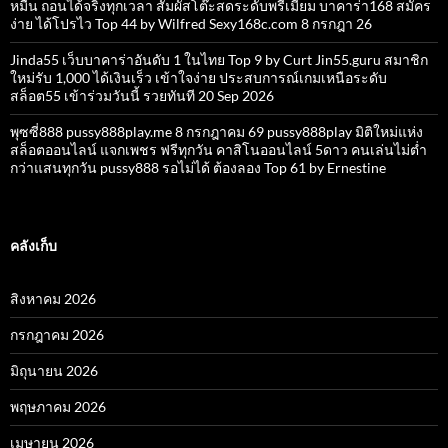
หมื่น ถอนได้จริงทุกเวลา สัมผัสโต๊ะสดระดับพรีเมียม บาคาร่า168 สมัคร
ง่าย ได้โปรไว Top 44 by Wilfred Sexy168c.com 8 กรกฎา 26
Jinda55 เว็บบาคาร่าอันดับ 1 ในไทย Top 9 by Curt Jin55.guru สมาชิก
ใหม่รับ 1,000 ได้เงินเร็ว เข้าใจง่าย ประสบการณ์เกมเหนือระดับ
สล็อต55 เข้าร่วมวันนี้ รวยทันที 20 Sep 2026
พุซซี่888 pussy888play.me 8 กรกฎาคม 69 pussy888play มิติใหม่แห่ง
สล็อตออนไลน์ แจกเพชร ฟรีทุกวัน คาสิโนออนไลน์ 5ดาว คนเล่นไม่ต่ำ
กว่าแสนทุกวัน pussy888 รอไม่ได้ ต้องลอง Top 61 by Ernestine
คลังเก็บ
สิงหาคม 2026
กรกฎาคม 2026
มิถุนายน 2026
พฤษภาคม 2026
เมษายน 2026