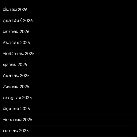
มีนาคม 2026
กุมภาพันธ์ 2026
มกราคม 2026
ธันวาคม 2025
พฤศจิกายน 2025
ตุลาคม 2025
กันยายน 2025
สิงหาคม 2025
กรกฎาคม 2025
มิถุนายน 2025
พฤษภาคม 2025
เมษายน 2025