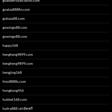
goatbetroyalcasino.com
goatza888fin.com
gobaza88.com
gowingo88.com
gowingo88.com
happy168
hengheng9899.com
hengheng9899.com
hengjing168
hiso8888s.com
hongkong456
hubbet168.com
hydra888 เครดิตฟรี