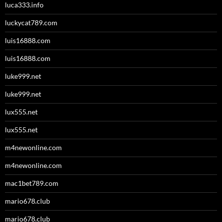
luca333.info
luckycat789.com
luis16888.com
luis16888.com
luke999.net
luke999.net
lux555.net
lux555.net
m4newonline.com
m4newonline.com
mac1bet789.com
mario678.club
mario678.club