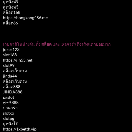
ดูหนังฟรี
ดูหนังฟรี
สล็อต168
https://hongkong456.me
สล็อต66
เว็บคาสิโนน่าเล่น ทั้ง
สล็อต
และ
บาคาร่า
ตึงจริงแตกบ่อยมาก
joker123
slot168
https://jin55.net
slot99
สล็อตเว็บตรง
jinda44
สล็อตเว็บตรง
สล็อต888
JINDA888
pgslot
พุซซี่888
บาคาร่า
slotxo
slotpg
ดูหนังโป๊
https://1xbetth.vip