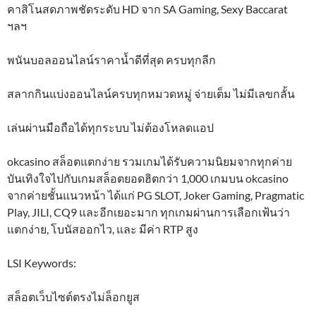
คาสิโนสดภาพชัดระดับ HD จาก SA Gaming, Sexy Baccarat
ฯลฯ
พนันบอลออนไลน์ราคาน้ำดีที่สุด ครบทุกลีก
สลากกินแบ่งออนไลน์ครบทุกหมวดหมู่ จ่ายเต็ม ไม่มีเลขกลั้น
เล่นผ่านมือถือได้ทุกระบบ ไม่ต้องโหลดแอป
okcasino สล็อตแตกง่าย รวมเกมได้รับความนิยมจากทุกค่าย
บันเทิงใจไปกับเกมสล็อตยอดฮิตกว่า 1,000 เกมบน okcasino
จากค่ายชั้นแนวหน้า ได้แก่ PG SLOT, Joker Gaming, Pragmatic
Play, JILI, CQ9 และอีกเยอะมาก ทุกเกมผ่านการเลือกเฟ้นว่า
แตกง่าย, โบนัสออกไว, และ มีค่า RTP สูง
LSI Keywords:
สล็อตเว็บไซต์ตรงไม่ล็อกยูส