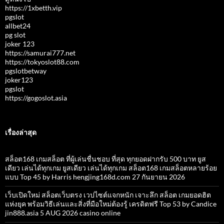
https://1xbetth.vip
pgslot
allbet24
pg slot
joker 123
https://samurai777.net
https://tokyoslot88.com
pgslotbetway
joker123
pgslot
https://gogoslot.asia
เรื่องล่าสุด
สล็อต168 เกมสล็อต ที่ผู้เล่นชื่นชอบ ที่สุด ทุกยอดฝากรับ 500 บาท ยูส
เดียว เล่นได้ทุกเกม ยูสเดียว เล่นได้ทุกเกม สล็อต168 เกมสล็อตหลายร้อย
แบบ Top 45 by Harris hengjing168d.com 27 กันยายน 2026
เว็บเปิดใหม่ สล็อตเว็บตรง เวปไซต์แจกหนัก เจาะลึก สล็อต เกมยอดฮิต
แห่งยุค พร้อมวิธีเล่นและสิ่งที่มือใหม่ต้องรู้ เครดิตฟรี Top 53 by Candice
jin888.asia 5 AUG 2026 casino online