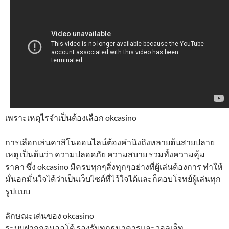
เพราะเหตุไรจำเป็นต้องเลือก okcasino
การเลือกเล่นคาสิโนออนไลน์ต้องคำนึงถึงหลายต้นสายปลาย
เหตุ เป็นต้นว่า ความปลอดภัย ความสบาย รวมทั้งความคุ้ม
ราคา ซึ่ง okcasino มีครบทุกๆสิ่งทุกๆอย่างที่ผู้เล่นต้องการ ทำให้
มั่นอกมั่นใจได้ว่าเป็นเว็บไซต์ที่ไว้ใจได้และก็ตอบโจทย์ผู้เล่นทุก
รูปแบบ
ลักษณะเด่นของ okcasino
ระบบฝากถอนออโต้ รองรับทุกธนาคารและวอลเล็ท