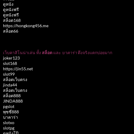
ดูหนัง
ดูหนังฟรี
ดูหนังฟรี
สล็อต168
https://hongkong456.me
สล็อต66
เว็บคาสิโนน่าเล่น ทั้ง
สล็อต
และ
บาคาร่า
ตึงจริงแตกบ่อยมาก
joker123
slot168
https://jin55.net
slot99
สล็อตเว็บตรง
jinda44
สล็อตเว็บตรง
สล็อต888
JINDA888
pgslot
พุซซี่888
บาคาร่า
slotxo
slotpg
ดูหนังโป๊