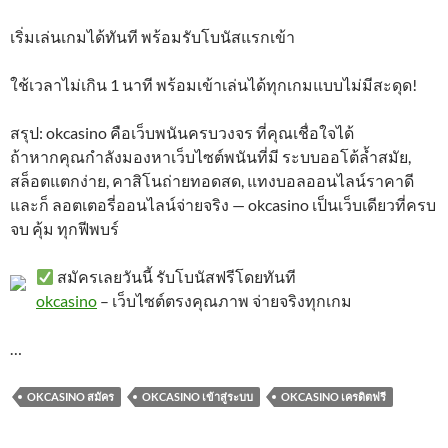
เริ่มเล่นเกมได้ทันที พร้อมรับโบนัสแรกเข้า
ใช้เวลาไม่เกิน 1 นาที พร้อมเข้าเล่นได้ทุกเกมแบบไม่มีสะดุด!
สรุป: okcasino คือเว็บพนันครบวงจร ที่คุณเชื่อใจได้
ถ้าหากคุณกำลังมองหาเว็บไซต์พนันที่มี ระบบออโต้ล้ำสมัย,
สล็อตแตกง่าย, คาสิโนถ่ายทอดสด, แทงบอลออนไลน์ราคาดี
และก็ ลอตเตอรี่ออนไลน์จ่ายจริง — okcasino เป็นเว็บเดียวที่ครบ
จบ คุ้ม ทุกฟีพบร์
สมัครเลยวันนี้ รับโบนัสฟรีโดยทันที
okcasino
– เว็บไซต์ตรงคุณภาพ จ่ายจริงทุกเกม
…
OKCASINO สมัคร
OKCASINO เข้าสู่ระบบ
OKCASINO เครดิตฟรี