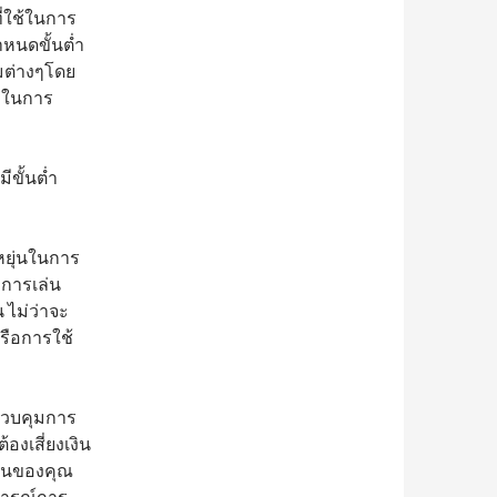
ี่ใช้ในการ
ำหนดขั้นต่ำ
มต่างๆโดย
ยมในการ
ีขั้นต่ำ
หยุ่นในการ
บการเล่น
 ไม่ว่าจะ
หรือการใช้
ควบคุมการ
องเสี่ยงเงิน
ล่นของคุณ
บการณ์การ