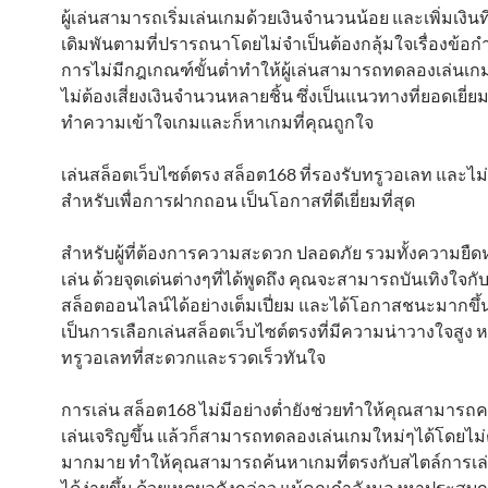
ผู้เล่นสามารถเริ่มเล่นเกมด้วยเงินจำนวนน้อย และเพิ่มเงินท
เดิมพันตามที่ปรารถนาโดยไม่จำเป็นต้องกลุ้มใจเรื่องข้อก
การไม่มีกฎเกณฑ์ขั้นต่ำทำให้ผู้เล่นสามารถทดลองเล่นเก
ไม่ต้องเสี่ยงเงินจำนวนหลายชิ้น ซึ่งเป็นแนวทางที่ยอดเยี่
ทำความเข้าใจเกมและก็หาเกมที่คุณถูกใจ
เล่นสล็อตเว็บไซต์ตรง สล็อต168 ที่รองรับทรูวอเลท และไม่ม
สำหรับเพื่อการฝากถอน เป็นโอกาสที่ดีเยี่ยมที่สุด
สำหรับผู้ที่ต้องการความสะดวก ปลอดภัย รวมทั้งความยืด
เล่น ด้วยจุดเด่นต่างๆที่ได้พูดถึง คุณจะสามารถบันเทิงใจกั
สล็อตออนไลน์ได้อย่างเต็มเปี่ยม และได้โอกาสชนะมากขึ้น
เป็นการเลือกเล่นสล็อตเว็บไซต์ตรงที่มีความน่าวางใจสูง 
ทรูวอเลทที่สะดวกและรวดเร็วทันใจ
การเล่น สล็อต168 ไม่มีอย่างต่ำยังช่วยทำให้คุณสามารถ
เล่นเจริญขึ้น แล้วก็สามารถทดลองเล่นเกมใหม่ๆได้โดยไม่ต้
มากมาย ทำให้คุณสามารถค้นหาเกมที่ตรงกับสไตล์การเ
ได้ง่ายขึ้น ด้วยเหตุผลดังกล่าว แม้คุณกำลังมองหาประส