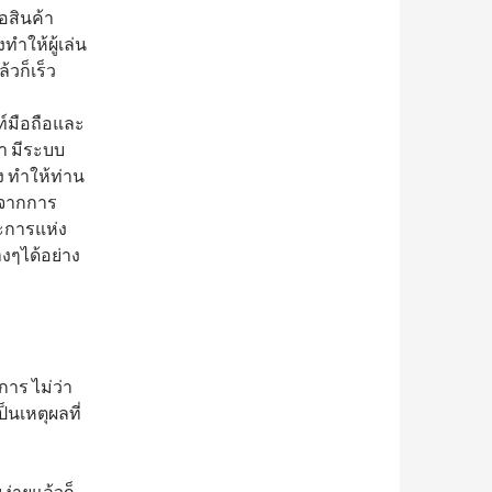
อสินค้า
ทำให้ผู้เล่น
้วก็เร็ว
ท์มือถือและ
ลา มีระบบ
 ทำให้ท่าน
งจากการ
ะการแห่ง
ๆได้อย่าง
าร ไม่ว่า
็นเหตุผลที่
ง่ายแล้วก็