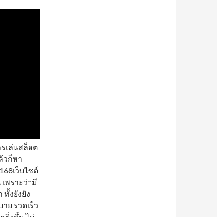
ารเล่นสล็อต
ล้วก็หา
168เว็บไซต์
้ เพราะว่ามี
ทั้งยังยัง
บาย รวดเร็ว
ิ่งขึ้น ไม่