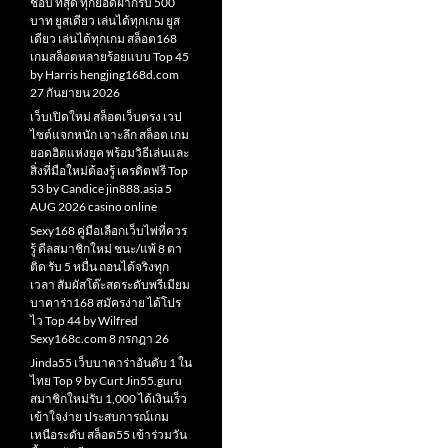
ชอบ ที่สุด ทุกยอดฝากรับ 500
บาท ยูสเดียว เล่นได้ทุกเกม ยูส
เดียว เล่นได้ทุกเกม สล็อต168
เกมสล็อตหลายร้อยแบบ Top 45
by Harris hengjing168d.com
27 กันยายน 2026
เว็บเปิดใหม่ สล็อตเว็บตรง เวป
ไซต์แจกหนัก เจาะลึก สล็อต เกม
ยอดฮิตแห่งยุค พร้อมวิธีเล่นและ
สิ่งที่มือใหม่ต้องรู้ เครดิตฟรี Top
53 by Candice jin888.asia 5
AUG 2026 casino online
Sexy168 คู่มือเลือกเว็บไพ่ที่ควร
รู้ ดีลสมาชิกใหม่ ชนะ/แพ้ 8 ตา
ติด รับ 5 หมื่น ถอนได้จริงทุก
เวลา สัมผัสโต๊ะสดระดับพรีเมียม
บาคาร่า168 สมัครง่าย ได้โปร
ไว Top 44 by Wilfred
Sexy168c.com 8 กรกฎา 26
Jinda55 เว็บบาคาร่าอันดับ 1 ใน
ไทย Top 9 by Curt Jin55.guru
สมาชิกใหม่รับ 1,000 ได้เงินเร็ว
เข้าใจง่าย ประสบการณ์เกม
เหนือระดับ สล็อต55 เข้าร่วมวัน