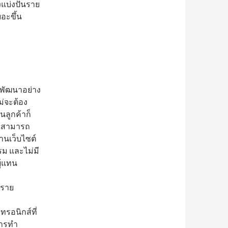
งแบ่งปันราย
ยอะขึ้น
รพัฒนาอย่าง
ม่จะต้อง
นลูกค้าก็
ุณสามารถ
านเว็บไซต์
รม และไม่มี
ู้แทน
ตราย
ทรอนิกส์ที่
การทำ