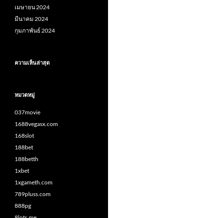
เมษายน 2024
มีนาคม 2024
กุมภาพันธ์ 2024
ความเห็นล่าสุด
หมวดหมู่
037movie
1688vegasx.com
168slot
188bet
188betth
1xbet
1xgameth.com
789pluss.com
888pg
8lots.me