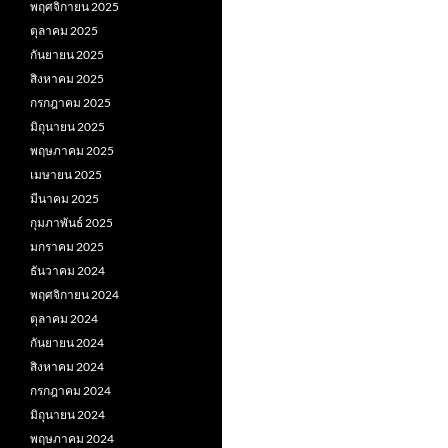
พฤศจิกายน 2025
ตุลาคม 2025
กันยายน 2025
สิงหาคม 2025
กรกฎาคม 2025
มิถุนายน 2025
พฤษภาคม 2025
เมษายน 2025
มีนาคม 2025
กุมภาพันธ์ 2025
มกราคม 2025
ธันวาคม 2024
พฤศจิกายน 2024
ตุลาคม 2024
กันยายน 2024
สิงหาคม 2024
กรกฎาคม 2024
มิถุนายน 2024
พฤษภาคม 2024