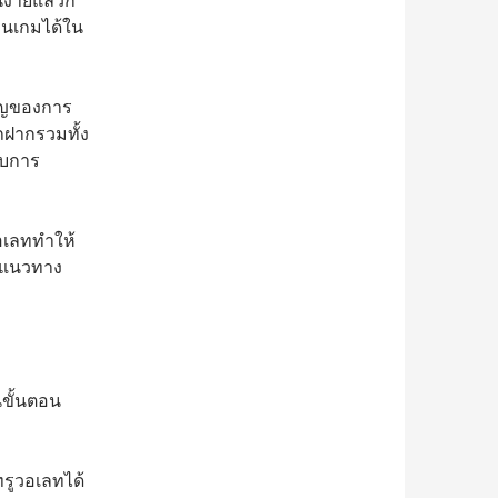
ล่นเกมได้ใน
คัญของการ
ถฝากรวมทั้ง
ับการ
อเลททำให้
่าแนวทาง
นขั้นตอน
รูวอเลทได้