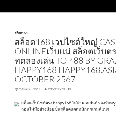
สล็อต168
สล็อต168 เวปไซต์ใหญ่ CA
ONLINEเว็บแม่ สล็อตเว็บต
ทดลองเล่น TOP 88 BY GR
HAPPY168 HAPPY168.ASI
OCTOBER 2567
7 กันยายน 2024
STEVEN YOUNG
สล็อตเว็บไซต์ตรง happy168 ไม่ผ่านเอเย่นต์ รองรับทร
ถอนไม่มีอย่างน้อย ปั่นสล็อตแตกหนักทุกเกมส์แน่ๆ