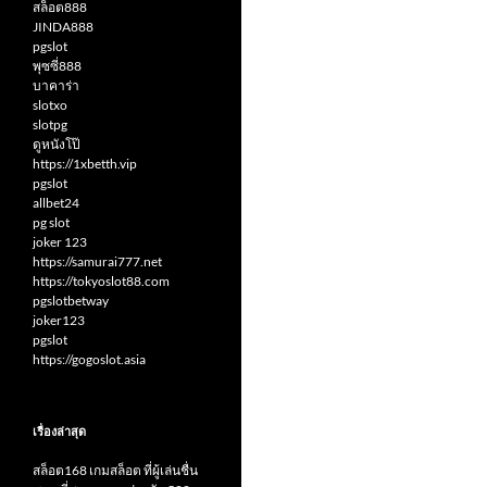
สล็อต888
JINDA888
pgslot
พุซซี่888
บาคาร่า
slotxo
slotpg
ดูหนังโป๊
https://1xbetth.vip
pgslot
allbet24
pg slot
joker 123
https://samurai777.net
https://tokyoslot88.com
pgslotbetway
joker123
pgslot
https://gogoslot.asia
เรื่องล่าสุด
สล็อต168 เกมสล็อต ที่ผู้เล่นชื่น