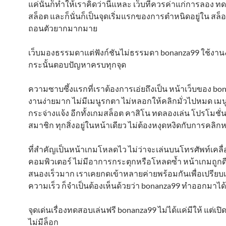
แค่นั้นก็ทำให้เราคิดว่านี่แหละ เว็บที่ควรค่าแก่การลอง ท
สล็อต และก็นั่นก็เป็นจุดเริ่มแรกของการตำหนิดอยู่ใน สล
ถอนตัวยากมากมาย
เว็บมองธรรมดาแต่ฟังก์ชันไม่ธรรมดา bonanza99 ใช้งานง
กระนั้นตอบปัญหาครบทุกจุด
ความซาบซึ้งแรกที่เราต้องการเอ่ยถึงเป็น หน้าเว็บของ bo
งานง่ายมาก ไม่มีเมนูรกตา ไม่หลอกให้คลิกมั่วไปหมด เมน
กระจ่างแจ้ง อีกทั้งเกมสล็อต คาสิโน ทดลองเล่น โปรโมชั
สมาชิก ทุกสิ่งอยู่ในหน้าเดียว ไม่ต้องหงุดหงิดกับการคลิก
ที่สำคัญเป็นหน้าเกมโหลดไว ไม่ว่าจะเล่นบนโทรศัพท์เคลื่อ
คอมพิวเตอร์ ไม่มีอาการกระตุกหรือโหลดซ้ำ หน้าเกมถูกด
สนองเร็วมาก เราเคยกดเข้าหลายค่ายพร้อมกันเพื่อเปรียบเ
ความเร็ว ก็จำเป็นต้องเห็นด้วยว่า bonanza99 ทำออกมาได้
จุดเด่นเรื่องทดสอบเล่นฟรี bonanza99 ไม่ได้แค่มีให้ แต่เปิ
ไม่มีล็อก