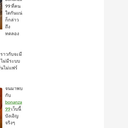
99 ที่คน
ใดกันแน่
ก็กล่าว
ถึง
ทดลอง
ี่ราวกับจะมี
ไม่มีระบบ
ันไม่แฟร์
จนมาพบ
กับ
bonanza
99
เว็บนี้
บังเอิญ
จริงๆ