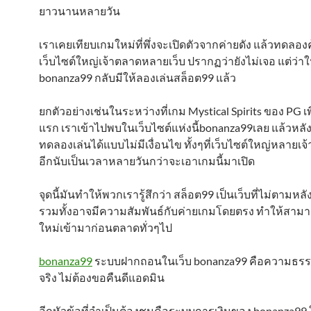
ยาวนานหลายวัน
เราเคยเทียบเกมใหม่ที่พึ่งจะเปิดตัวจากค่ายดัง แล้วทดลอ
เว็บไซต์ใหญ่เจ้าตลาดหลายเว็บ ปรากฏว่ายังไม่เจอ แต่ว่า
bonanza99 กลับมีให้ลองเล่นสล็อต99 แล้ว
ยกตัวอย่างเช่นในระหว่างที่เกม Mystical Spirits ของ PG เพิ
แรก เราเข้าไปพบในเว็บไซต์แห่งนี้bonanza99เลย แล้วหลัง
ทดลองเล่นได้แบบไม่มีเงื่อนไข ทั้งๆที่เว็บไซต์ใหญ่หลายเจ
อีกนับเป็นเวลาหลายวันกว่าจะเอาเกมนี้มาเปิด
จุดนี้มันทำให้พวกเรารู้สึกว่า สล็อต99 เป็นเว็บที่ไม่ตามหล
รวมทั้งอาจมีความสัมพันธ์กับค่ายเกมโดยตรง ทำให้สาม
ใหม่เข้ามาก่อนตลาดทั่วๆไป
bonanza99
ระบบฝากถอนในเว็บ bonanza99 คือความธรรมด
จริง ไม่ต้องขอคืนดีแอดมิน
อีกหัวข้อที่จำเป็นต้องชมคือระบบการเงินของ bonanza99 