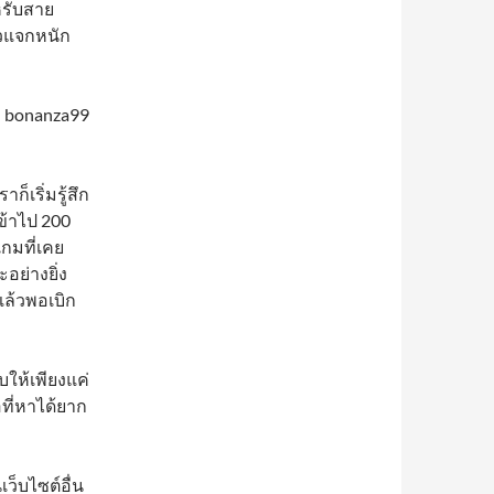
หรับสาย
วแจกหนัก
็บ bonanza99
็เริ่มรู้สึก
เข้าไป 200
กมที่เคย
อย่างยิ่ง
 แล้วพอเบิก
บบให้เพียงแค่
อที่หาได้ยาก
ว็บไซต์อื่น