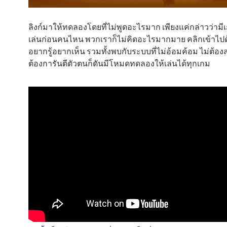
ลิงก์มาให้ทดลองโดยที่ไม่พูดอะไรมาก เพียงแค่กล่าวว่ามี
เล่นก่อนคนไหน พวกเราก็ไม่คิดอะไรมากมาย คลิกเข้าไป
อยากรู้อยากเห็น รวมทั้งพบกับระบบที่ไม่อ้อมค้อม ไม่ต้องส
ต้องการันตีตัวตนก็ดันมีโหมดทดลองให้เล่นได้ทุกเกม