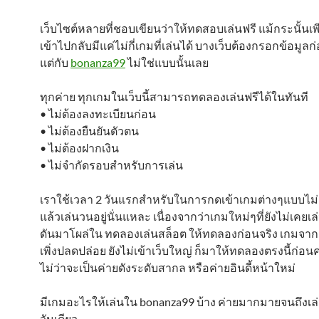
เว็บไซต์หลายที่ชอบเขียนว่าให้ทดสอบเล่นฟรี แม้กระนั้นเ
เข้าไปกลับมีแค่ไม่กี่เกมที่เล่นได้ บางเว็บต้องกรอกข้อมูลก
แต่กับ
bonanza99
ไม่ใช่แบบนั้นเลย
ทุกค่าย ทุกเกมในเว็บนี้สามารถทดลองเล่นฟรีได้ในทันที
• ไม่ต้องลงทะเบียนก่อน
• ไม่ต้องยืนยันตัวตน
• ไม่ต้องฝากเงิน
• ไม่จำกัดรอบสำหรับการเล่น
เราใช้เวลา 2 วันแรกสำหรับในการกดเข้าเกมต่างๆแบบไม
แล้วเล่นวนอยู่นั่นแหละ เนื่องจากว่าเกมใหม่ๆที่ยังไม่เคยเล่
ดันมาโผล่ใน ทดลองเล่นสล็อต ให้ทดลองก่อนจริง เกมจากค
เพิ่งปลดปล่อย ยังไม่เข้าเว็บใหญ่ ก็มาให้ทดลองตรงนี้ก่อ
ไม่ว่าจะเป็นค่ายดังระดับสากล หรือค่ายอินดี้หน้าใหม่
มีเกมอะไรให้เล่นใน bonanza99 บ้าง ค่ายมากมายจนถึงเ
วันเดียว