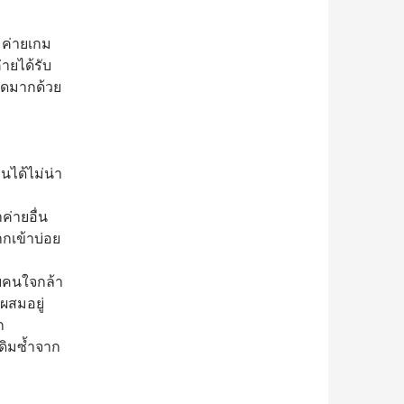
อ ค่ายเกม
่ายได้รับ
ดูดมากด้วย
นได้ไม่น่า
ค่ายอื่น
ากเข้าบ่อย
ับคนใจกล้า
ผสมอยู่
ก
ดิมซ้ำจาก