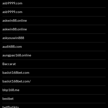
asb9999.com
asb9999.com
askwin88.online
askwin88.online
askyouwin888
audi688.com
aungpao168.online
Baccarat
baslot168bet.com
baslot168bet.com/
bbp168.me
bestbet
betflixtikto