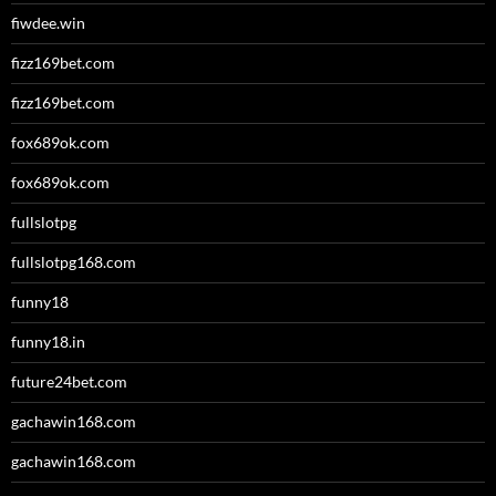
fiwdee.win
fizz169bet.com
fizz169bet.com
fox689ok.com
fox689ok.com
fullslotpg
fullslotpg168.com
funny18
funny18.in
future24bet.com
gachawin168.com
gachawin168.com