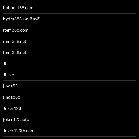
hubbet168.com
hydra888 เครดิตฟรี
item388.com
item388.net
item388.net
Jili
Jilislot
jinda55
jinda888
Joker123
joker123auto
Joker123th.com