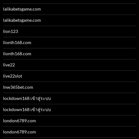
lalikabetsgame.com
lalikabetsgame.com
lion123
lionth168.com
lionth168.com
live22
live22slot
lnw365bet.com
lockdown168 เข้าสู่ระบบ
lockdown168 เข้าสู่ระบบ
london6789.com
london6789.com