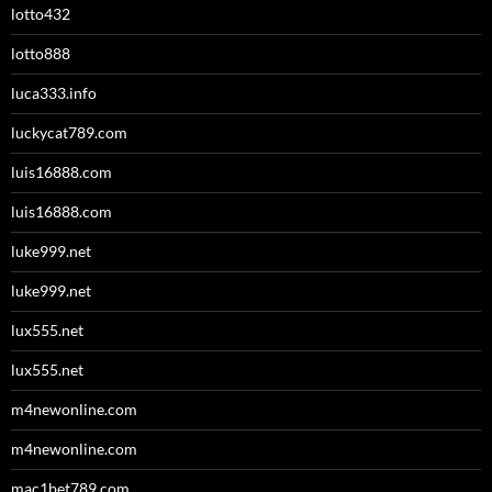
lotto432
lotto888
luca333.info
luckycat789.com
luis16888.com
luis16888.com
luke999.net
luke999.net
lux555.net
lux555.net
m4newonline.com
m4newonline.com
mac1bet789.com