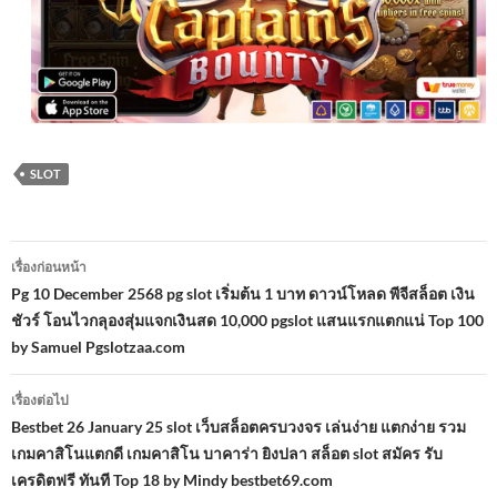
SLOT
เมนู
เรื่องก่อนหน้า
นำทาง
Pg 10 December 2568 pg slot เริ่มต้น 1 บาท ดาวน์โหลด พีจีสล็อต เงิน
ชัวร์ โอนไวกลุองสุ่มแจกเงินสด 10,000 pgslot แสนแรกแตกแน่ Top 100
เรื่อง
by Samuel Pgslotzaa.com
เรื่องต่อไป
Bestbet 26 January 25 slot เว็บสล็อตครบวงจร เล่นง่าย แตกง่าย รวม
เกมคาสิโนแตกดี เกมคาสิโน บาคาร่า ยิงปลา สล็อต slot สมัคร รับ
เครดิตฟรี ทันที Top 18 by Mindy bestbet69.com