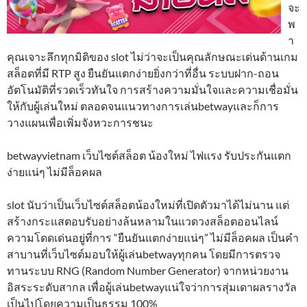
จะ
พ
า
คุณเจาะลึกทุกมิติของ slot ไม่ว่าจะเป็นคุณลักษณะเด่นด้านเกม
สล็อตที่มี RTP สูง ยืนยันแตกง่ายยิ่งกว่าที่อื่น ระบบฝาก-ถอน
อัตโนมัติที่รวดเร็วทันใจ การสร้างความมั่นใจและความเชื่อมั่น
ให้กับผู้เล่นใหม่ ตลอดจนแนวทางการเล่นbetwayและก็การ
วางแผนเพื่อเพิ่มจังหวะการชนะ
betwayvietnam เว็บไซต์สล็อต น้องใหม่ ไฟแรง รับประกันแตก
ง่ายแน่ๆ ไม่มีล็อคผล
slot นับว่าเป็นเว็บไซต์สล็อตน้องใหม่ที่เปิดตัวมาได้ไม่นาน แต่
สร้างกระแสตอบรับอย่างล้นหลามในแวดวงสล็อตออนไลน์
ความโดดเด่นอยู่ที่การ “ยืนยันแตกง่ายแน่ๆ” ไม่มีล็อคผล เป็นคำ
สาบานที่เว็บไซต์มอบให้ผู้เล่นbetwayทุกคน โดยมีการตรวจ
ทานระบบ RNG (Random Number Generator) จากหน่วยงาน
อิสระระดับสากล เพื่อผู้เล่นbetwayแน่ใจว่าการสุ่มเดาผลรางวัล
เป็นไปโดยความเป็นธรรม 100%