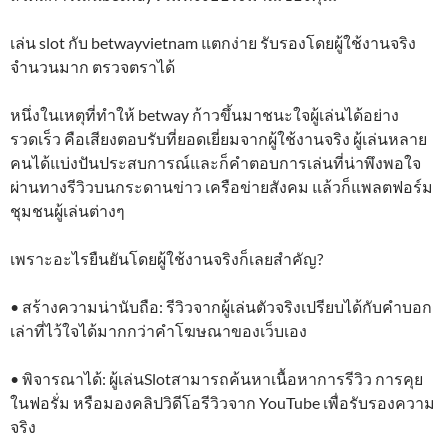
เล่น slot กับ betwayvietnam แตกง่าย รับรองโดยผู้ใช้งานจริง
จำนวนมาก ตรวจตราได้
หนึ่งในเหตุที่ทำให้ betway ก้าวขึ้นมาชนะใจผู้เล่นได้อย่าง
รวดเร็ว คือเสียงตอบรับที่ยอดเยี่ยมจากผู้ใช้งานจริง ผู้เล่นหลาย
คนได้แบ่งปันประสบการณ์และก็คำตอบการเล่นที่น่าพึงพอใจ
ผ่านทางรีวิวบนกระดานข่าว เครือข่ายสังคม แล้วก็แพลตฟอร์ม
ชุมชนผู้เล่นต่างๆ
เพราะอะไรยืนยันโดยผู้ใช้งานจริงก็เลยสำคัญ?
• สร้างความน่านับถือ: รีวิวจากผู้เล่นตัวจริงเปรียบได้กับคำบอก
เล่าที่ไว้ใจได้มากกว่าคำโฆษณาของเว็บเอง
• พิจารณาได้: ผู้เล่นSlotสามารถค้นหาเนื้อหาการรีวิว การคุย
ในฟอรั่ม หรือมองคลิปวิดีโอรีวิวจาก YouTube เพื่อรับรองความ
จริง