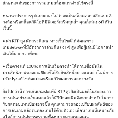
ลักษณะเด่นของการรวมเกมสล็อตแตกง่ายไว้ตรงนี้
• นานาประการรูปแบบเกม: ไม่ว่าจะเป็นสล็อตคลาสสิกแบบ 3
วงล้อ หรือสล็อตวิดีโอที่มีฟีเจอร์เสริมสุดล้ำ คุณก็เล่นslotได้ใน
เว็บนี้
• ค่า RTP สูง คัดสรรพิเศษ: ทางเว็บไซต์ได้คัดเฉพาะ
เกมBetwayที่มีอัตราการจ่ายคืน (RTP) สูง เพื่อผู้เล่นมีโอกาสทำ
เงินได้มากกว่าที่เคย
• เว็บตรง แท้ 100%: การเป็นเว็บตรงทำให้ท่านเชื่อมั่นใน
ประสิทธิภาพของเกมSlotที่ได้รับลิขสิทธิ์อย่างแม่นยำ ไม่มีการ
ปรับปรุงแก้ไขดัดแปลงหรือแก้ไขผลการออกรางวัล
ยิ่งไปกว่านี้ การเล่นเกมslotที่มี RTP สูงยังเป็นผลดีในระยะยาว
การเล่นอย่างสม่ำเสมอแล้วก็มีวินัยจะเพิ่มจังหวะสำหรับในการ
รับผลตอบแทนป้อมอาจขึ้น คุณสามารถลองเปรียบผลลัพธ์ของ
การเล่นเกมสล็อตแต่ละเกมได้ด้วยตัวเอง เพื่อหาเกมที่เหมาะกับ
สไตล์การเล่นbetwayรวมทั้งงบประมาณของคุณ