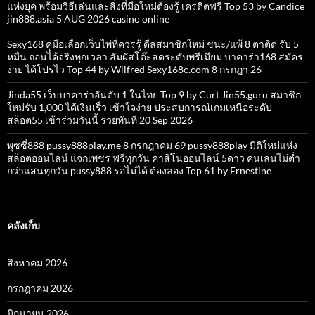
แห่งยุค พร้อมวิธีเล่นและสิ่งที่มือใหม่ต้องรู้ เครดิตฟรี Top 53 by Candice
jin888.asia 5 AUG 2026 casino online
Sexy168 คู่มือเลือกเว็บไพ่ที่ควรรู้ ดีลสมาชิกใหม่ ชนะ/แพ้ 8 ตาติด รับ 5
หมื่น ถอนได้จริงทุกเวลา สัมผัสโต๊ะสดระดับพรีเมียม บาคาร่า168 สมัคร
ง่าย ได้โปรไว Top 44 by Wilfred Sexy168c.com 8 กรกฎา 26
Jinda55 เว็บบาคาร่าอันดับ 1 ในไทย Top 9 by Curt Jin55.guru สมาชิก
ใหม่รับ 1,000 ได้เงินเร็ว เข้าใจง่าย ประสบการณ์เกมเหนือระดับ
สล็อต55 เข้าร่วมวันนี้ รวยทันที 20 Sep 2026
พุซซี่888 pussy888play.me 8 กรกฎาคม 69 pussy888play มิติใหม่แห่ง
สล็อตออนไลน์ แจกเพชร ฟรีทุกวัน คาสิโนออนไลน์ 5ดาว คนเล่นไม่ต่ำ
กว่าแสนทุกวัน pussy888 รอไม่ได้ ต้องลอง Top 61 by Ernestine
คลังเก็บ
สิงหาคม 2026
กรกฎาคม 2026
มิถุนายน 2026