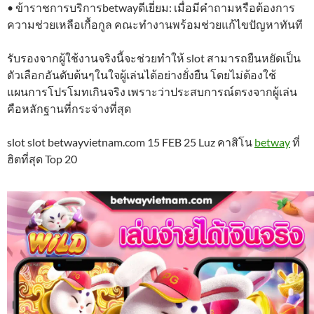
• ข้าราชการบริการbetwayดีเยี่ยม: เมื่อมีคำถามหรือต้องการ
ความช่วยเหลือเกื้อกูล คณะทำงานพร้อมช่วยแก้ไขปัญหาทันที
รับรองจากผู้ใช้งานจริงนี้จะช่วยทำให้ slot สามารถยืนหยัดเป็น
ตัวเลือกอันดับต้นๆในใจผู้เล่นได้อย่างยั่งยืน โดยไม่ต้องใช้
แผนการโปรโมทเกินจริง เพราะว่าประสบการณ์ตรงจากผู้เล่น
คือหลักฐานที่กระจ่างที่สุด
slot slot betwayvietnam.com 15 FEB 25 Luz คาสิโน
betway
ที่
ฮิตที่สุด Top 20