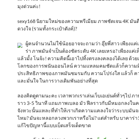
มุงด่วนค่ะ!
sexy168 นิยามใหม่ของความพรีเมียม ภาพชัดเจน 4K มันดี
ดวงใจ (รวมทั้งกระเป๋าตังค์)?
ผู้คนจำนวนไม่ใช้น้อยอาจจะถามว่า อุ๊ยพี่สาว เพียงแค่
ร่า ภาพมันจำเป็นต้องชัดระดับ 4K เลยเหรอ? เพียงแค่เ
แล้วมั้ง โนจ้ะ! ความคิดนี้เอาไปทิ้งตรงลงคลองได้เลย ด้วย
โลกของการพนันออนไลน์ ความแหลมคมชัดแล้วก็ความม
ประสิทธิภาพของภาพมันชมรมกับ ความโปร่งใส แล้วก็ ควา
และมั่นใจ ในการวางเดิมพันอย่างที่สุด
ลองคิดดูตามนะคะ เวลาพวกเราเล่นเว็บเอเย่นต์ทั่วๆไป ภาพ
ราว 3-5 วินาที แถมภาพเบลอ มัว ฟีลราวกับมีหมอกลงในค
จังหวะนั้นแหละที่ทำให้เราเกิดความแคลงใจว่าระบบมันจ
ไหม? มันจะหลอกลวงพวกเราหรือไม่? แต่สำหรับ บาคาร่า1
แก้ไขปัญหานี้แบบเบ็ดเสร็จเด็ดขาด