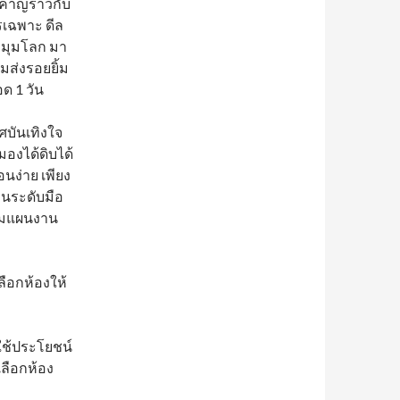
ำคาญราวกับ
รเฉพาะ ดีล
ุกมุมโลก มา
อมส่งรอยยิ้ม
ด 1 วัน
ศบันเทิงใจ
องได้ดิบได้
อนง่าย เพียง
นระดับมือ
ตามแผนงาน
ลือกห้องให้
ใช้ประโยชน์
เลือกห้อง