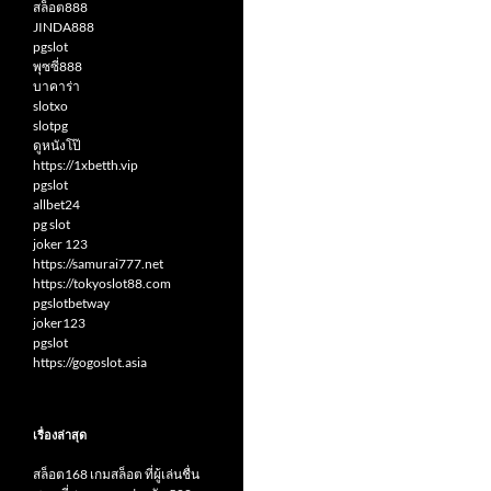
สล็อต888
JINDA888
pgslot
พุซซี่888
บาคาร่า
slotxo
slotpg
ดูหนังโป๊
https://1xbetth.vip
pgslot
allbet24
pg slot
joker 123
https://samurai777.net
https://tokyoslot88.com
pgslotbetway
joker123
pgslot
https://gogoslot.asia
เรื่องล่าสุด
สล็อต168 เกมสล็อต ที่ผู้เล่นชื่น