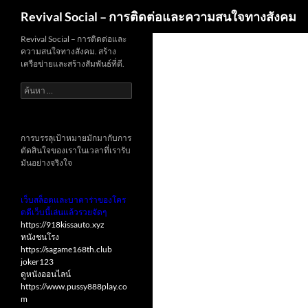
ค้นหา
Revival Social – การติดต่อและความสนใจทางสังคม
Revival Social – การติดต่อและ
ความสนใจทางสังคม. สร้าง
เครือข่ายและสร้างสัมพันธ์ที่ดี.
ค้นหา
สำหรับ:
การบรรลุเป้าหมายมักมากับการ
ตัดสินใจของเราในเวลาที่เรารับ
มันอย่างจริงใจ
เว็บสล็อตและบาคาร่าของโคร
ตดีเว็บนี้เล่นแล้วรวยจัดๆ
https://918kissauto.xyz
หนังชนโรง
https://sagame168th.club
joker123
ดูหนังออนไลน์
https://www.pussy888play.co
m