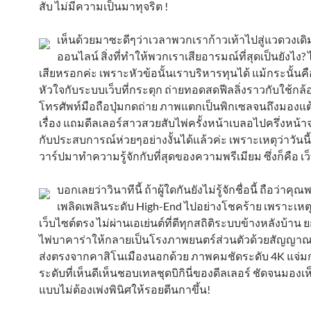
สับ ไม่มีความเป็นมาทุจริต !
เห็นด้วยมาซะดีๆว่าเวลาพวกเราก้าวเท้าไปสู่แวดวงเดิ
ออนไลน์ สิ่งที่ทำให้พวกเราเสียอารมณ์ที่สุดเป็นยังไง? ไ
เสียหรอกค่ะ เพราะหัวข้อนั้นเราบริหารทุนได้ แม้กระนั้น
หัวใจกับระบบเว็บที่กระตุก ถ่ายทอดสดฟีลลิ่งราวกับใช้กล้
โทรศัพท์มือถือปุ่มกดถ่าย ภาพแตกเป็นพิกเซลจนถึงมองแต้ม
เรื่อง แถมดีลเลอร์สาวสวยสับไพ่ครั้งหน้าเบลอไปครึ่งหน้
กับประสบการณ์ห่วยๆอย่างงั้นได้แล้วค่ะ เพราะเหตุว่าวันนี
วาร์ปมาทำความรู้จักกับที่สุดของความพรีเมียม ซึ่งก็คือ เ
บอกเลยว่าวินาทีนี้ ถ้าผู้ใดกันยังไม่รู้จักชื่อนี้ ถือว่า
เพลิดเพลินระดับ High-End ไปอย่างโชคร้าย เพราะเหตุว่
เว็บไซต์ตรง ไม่ผ่านเอเย่นต์ที่ตีทุกสถิติระบบข้างหลังบ้าน
ไพ่บาคาร่าให้กลายเป็นโรงภาพยนตร์ส่วนตัวด้วยสัญญาณ
ส่งตรงจากคาสิโนเมืองนอกด้วย ภาพคมชัดระดับ 4K แจ่ม
ระดับที่เห็นดีเห็นชอบเทลชุดบิกินี่ของดีลเลอร์ ชัดจนมองเห
แบบไม่ต้องเพ่งพินิศให้รอยตีนกาขึ้น!