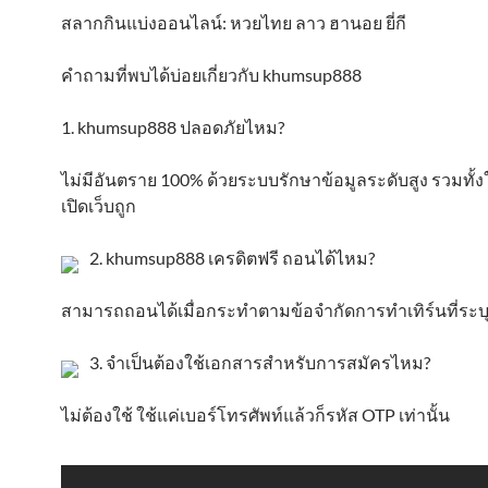
สลากกินแบ่งออนไลน์: หวยไทย ลาว ฮานอย ยี่กี
คำถามที่พบได้บ่อยเกี่ยวกับ khumsup888
1. khumsup888 ปลอดภัยไหม?
ไม่มีอันตราย 100% ด้วยระบบรักษาข้อมูลระดับสูง รวมทั
เปิดเว็บถูก
2. khumsup888 เครดิตฟรี ถอนได้ไหม?
สามารถถอนได้เมื่อกระทำตามข้อจำกัดการทำเทิร์นที่ระบ
3. จำเป็นต้องใช้เอกสารสำหรับการสมัครไหม?
ไม่ต้องใช้ ใช้แค่เบอร์โทรศัพท์แล้วก็รหัส OTP เท่านั้น