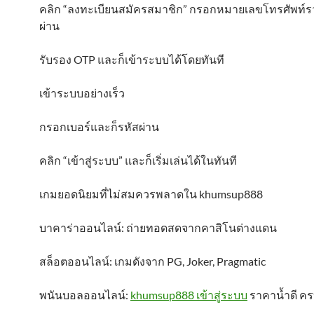
คลิก “ลงทะเบียนสมัครสมาชิก” กรอกหมายเลขโทรศัพท์รว
ผ่าน
รับรอง OTP และก็เข้าระบบได้โดยทันที
เข้าระบบอย่างเร็ว
กรอกเบอร์และก็รหัสผ่าน
คลิก “เข้าสู่ระบบ” และก็เริ่มเล่นได้ในทันที
เกมยอดนิยมที่ไม่สมควรพลาดใน khumsup888
บาคาร่าออนไลน์: ถ่ายทอดสดจากคาสิโนต่างแดน
สล็อตออนไลน์: เกมดังจาก PG, Joker, Pragmatic
พนันบอลออนไลน์:
khumsup888 เข้าสู่ระบบ
ราคาน้ำดี คร