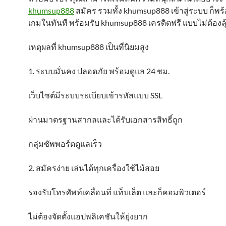
khumsup888
สมัคร รวมทั้ง khumsup888 เข้าสู่ระบบ ก็พร้
เกมในทันที พร้อมรับ khumsup888 เครดิตฟรี แบบไม่ต้องลุ
เหตุผลที่ khumsup888 เป็นที่นิยมสูง
1. ระบบมั่นคง ปลอดภัย พร้อมดูแล 24 ชม.
เว็บไซต์มีระบบระเบียบเข้ารหัสแบบ SSL
ผ่านมาตรฐานสากลและได้รับเอกสารสิทธิ์ถูก
กลุ่มซัพพอร์ตดูแลเร็ว
2. สมัครง่าย เล่นได้ทุกเครื่องใช้ไม้สอย
รองรับโทรศัพท์เคลื่อนที่ แท็บเล็ต และก็คอมพิวเตอร์
ไม่ต้องจัดตั้งแอปพลิเคชันให้ยุ่งยาก