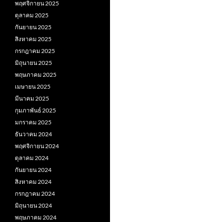
พฤศจิกายน 2025
ตุลาคม 2025
กันยายน 2025
สิงหาคม 2025
กรกฎาคม 2025
มิถุนายน 2025
พฤษภาคม 2025
เมษายน 2025
มีนาคม 2025
กุมภาพันธ์ 2025
มกราคม 2025
ธันวาคม 2024
พฤศจิกายน 2024
ตุลาคม 2024
กันยายน 2024
สิงหาคม 2024
กรกฎาคม 2024
มิถุนายน 2024
พฤษภาคม 2024