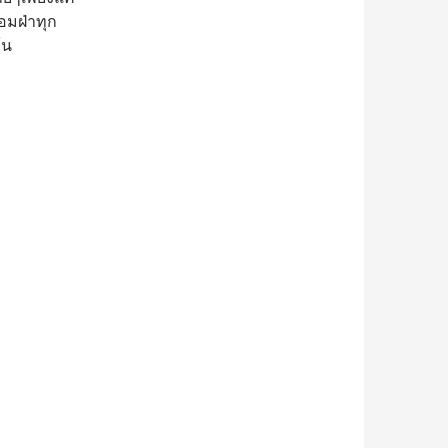
อมฝ่าทุก
้น