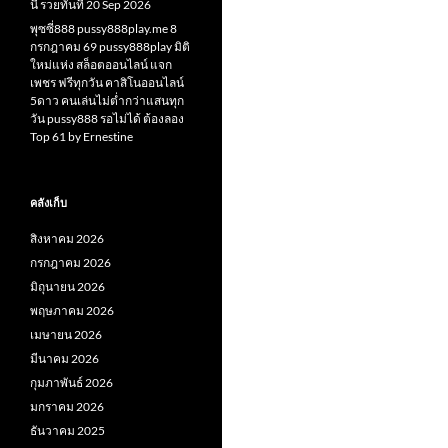
นี้ รวยทันที 20 Sep 2026
พุซซี่888 pussy888play.me 8
กรกฎาคม 69 pussy888play มิติ
ใหม่แห่ง สล็อตออนไลน์ แจก
เพชร ฟรีทุกวัน คาสิโนออนไลน์
5ดาว คนเล่นไม่ต่ำกว่าแสนทุก
วัน pussy888 รอไม่ได้ ต้องลอง
Top 61 by Ernestine
คลังเก็บ
สิงหาคม 2026
กรกฎาคม 2026
มิถุนายน 2026
พฤษภาคม 2026
เมษายน 2026
มีนาคม 2026
กุมภาพันธ์ 2026
มกราคม 2026
ธันวาคม 2025