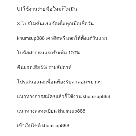
UI ใช้งานง่าย มือใหม่ก็ไม่มึน
3. โปรโมชั่นแรง จัดเต็มทุกเมื่อเชื่อวัน
khumsup888 เครดิตฟรี แจกให้ตั้งแต่วันแรก
โบนัสฝากหนแรกรับเพิ่ม 100%
คืนยอดเสีย 5% รายสัปดาห์
โปรเสนอแนะเพื่อนพ้องรับค่าคอมฯ ยาวๆ
แนวทางการสมัครแล้วก็ใช้งาน khumsup888
แนวทางลงทะเบียน khumsup888
เข้าเว็บไซต์ khumsup888