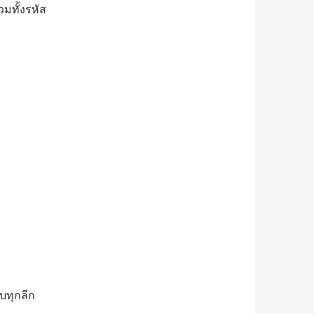
มทั้งรหัส
บทุกลีก