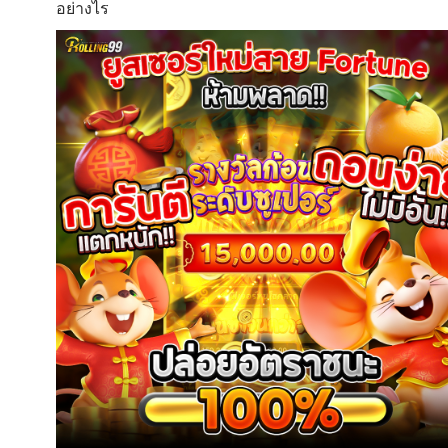
อย่างไร