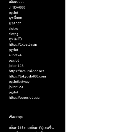
สล็อต888
JINDA888
pgslot
พุซซี่888
บาคาร่า
slotxo
slotpg
ดูหนังโป๊
https://1xbetth.vip
pgslot
allbet24
pg slot
joker 123
https://samurai777.net
https://tokyoslot88.com
pgslotbetway
joker123
pgslot
https://gogoslot.asia
เรื่องล่าสุด
สล็อต168 เกมสล็อต ที่ผู้เล่นชื่น