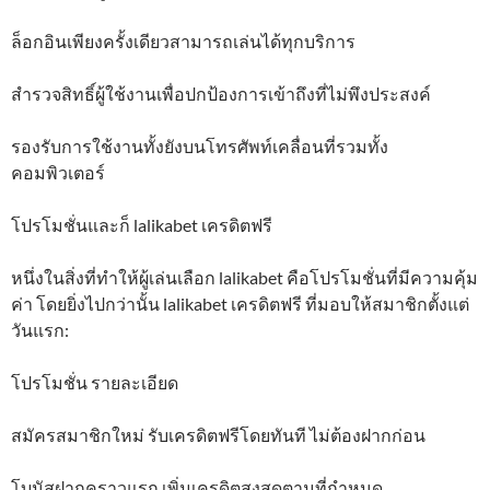
ล็อกอินเพียงครั้งเดียวสามารถเล่นได้ทุกบริการ
สำรวจสิทธิ์ผู้ใช้งานเพื่อปกป้องการเข้าถึงที่ไม่พึงประสงค์
รองรับการใช้งานทั้งยังบนโทรศัพท์เคลื่อนที่รวมทั้ง
คอมพิวเตอร์
โปรโมชั่นและก็ lalikabet เครดิตฟรี
หนึ่งในสิ่งที่ทำให้ผู้เล่นเลือก lalikabet คือโปรโมชั่นที่มีความคุ้ม
ค่า โดยยิ่งไปกว่านั้น lalikabet เครดิตฟรี ที่มอบให้สมาชิกตั้งแต่
วันแรก:
โปรโมชั่น รายละเอียด
สมัครสมาชิกใหม่ รับเครดิตฟรีโดยทันที ไม่ต้องฝากก่อน
โบนัสฝากคราวแรก เพิ่มเครดิตสูงสุดตามที่กำหนด