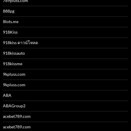
789pluss.com
888pg
8lots.me
918Kiss
918kiss ดาวน์โหลด
918kissauto
918kissme
9kpluss.com
9kpluss.com
ABA
ABAGroup2
acebet789.com
acebet789.com