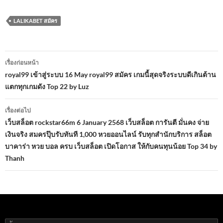
LALIKABET สมัคร
เมนู
เรื่องก่อนหน้า
นำทาง
royal99 เข้าสู่ระบบ 16 May royal99 สมัคร เกมนี้สุดจริงระบบดีเกินต้าน
แตกทุกเกมดัง Top 22 by Luz
เรื่อง
เรื่องต่อไป
เว็บสล็อต rockstar66m 6 January 2568 เว็บสล็อต การันตี มั่นคง จ่าย
เงินจริง สมครปุ๊บรับทันที 1,000 หวยออนไลน์ รับทุกสำนักบริการ สล็อต
บาคาร่า หวย บอล ครบ เว็บสล็อต เปิดโอกาส ให้กับคนทุนน้อย Top 34 by
Thanh
ค้นหา