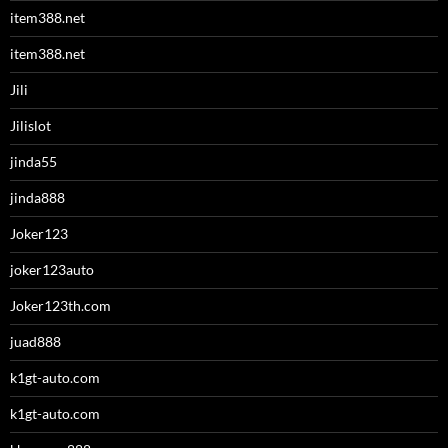
item388.net
item388.net
Jili
Jilislot
jinda55
jinda888
Joker123
joker123auto
Joker123th.com
juad888
k1gt-auto.com
k1gt-auto.com