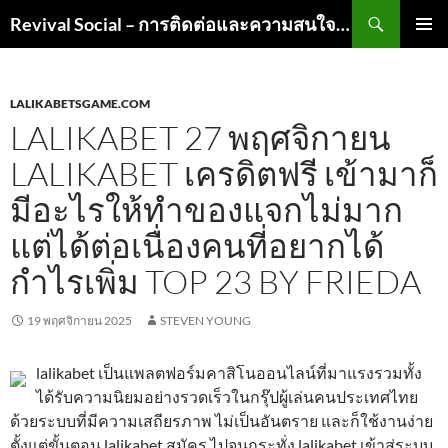
ค้นหา
Revival Social – การติดต่อและความสนใจทางสังคม
ข้าม
เมนูหลัก
ไป
ยัง
เนื้อหา
LALIKABETSGAME.COM
LALIKABET 27 พฤศจิกายน
LALIKABET เครดิตฟรี เข้ามาก็
มีอะไรให้ทำของแจกไม่มาก
แต่ได้ต่อเนื่องคนที่อยากได้
กำไรเพิ่ม TOP 23 BY FRIEDA
19 พฤศจิกายน 2025
STEVEN YOUNG
lalikabet เป็นแพลตฟอร์มคาสิโนออนไลน์ที่มาแรงรวมทั้ง
ได้รับความนิยมอย่างรวดเร็วในกรุ๊ปผู้เล่นคนประเทศไทย
ด้วยระบบที่มีความเสถียรภาพ ไม่เป็นอันตราย และก็ใช้งานง่าย
ตั้งแต่ขั้นตอน lalikabet สมัคร ไปจนกระทั่ง lalikabet เข้าสู่ระบบ