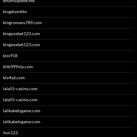
khumsup888.me
kingdom66n
kingromans789.com
kingxxxbet123.com
kingxxxbet123.com
kiss918
kitti999vip.com
ktv4sd.com
lala55-casino.com
lala55-casino.com
lalikabetsgame.com
lalikabetsgame.com
lion123