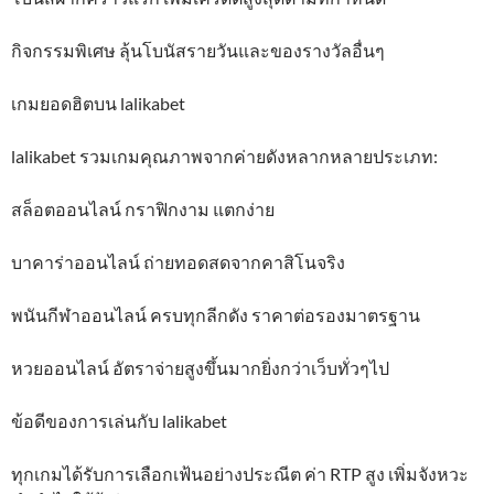
กิจกรรมพิเศษ ลุ้นโบนัสรายวันและของรางวัลอื่นๆ
เกมยอดฮิตบน lalikabet
lalikabet รวมเกมคุณภาพจากค่ายดังหลากหลายประเภท:
สล็อตออนไลน์ กราฟิกงาม แตกง่าย
บาคาร่าออนไลน์ ถ่ายทอดสดจากคาสิโนจริง
พนันกีฬาออนไลน์ ครบทุกลีกดัง ราคาต่อรองมาตรฐาน
หวยออนไลน์ อัตราจ่ายสูงขึ้นมากยิ่งกว่าเว็บทั่วๆไป
ข้อดีของการเล่นกับ lalikabet
ทุกเกมได้รับการเลือกเฟ้นอย่างประณีต ค่า RTP สูง เพิ่มจังหวะ