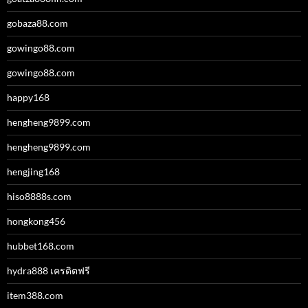
gobaza88.com
gowingo88.com
gowingo88.com
happy168
hengheng9899.com
hengheng9899.com
hengjing168
hiso8888s.com
hongkong456
hubbet168.com
hydra888 เครดิตฟรี
item388.com