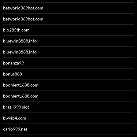
betworld369hot.com
betworld369hot.com
bio285th.com
bluewin8888.info
bluewin8888.info
bonanza99
bonus888
boonlert1688.com
boonlert1688.com
brazil999 slot
bwvip4.com
carlo999.net