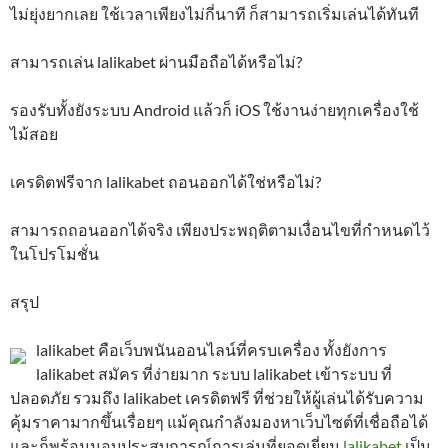
ไม่ยุ่งยากเลย ใช้เวลาเพียงไม่กี่นาที ก็สามารถเริ่มเล่นได้ทันที
สามารถเล่น lalikabet ผ่านมือถือได้หรือไม่?
รองรับทั้งยังระบบ Android แล้วก็ iOS ใช้งานง่ายทุกเครื่องใช้
ไม้สอย
เครดิตฟรีจาก lalikabet ถอนออกได้ใช่หรือไม่?
สามารถถอนออกได้จริง เพียงประพฤติตามเงื่อนไขที่กำหนดไว้
ในโปรโมชั่น
สรุป
lalikabet คือเว็บพนันออนไลน์ที่ครบเครื่อง ทั้งยังการ
lalikabet สมัคร ที่ง่ายมาก ระบบ lalikabet เข้าระบบ ที่
ปลอดภัย รวมถึง lalikabet เครดิตฟรี ที่ช่วยให้ผู้เล่นได้รับความ
คุ้มราคามากขึ้นเรื่อยๆ แม้คุณกำลังมองหาเว็บไซต์ที่เชื่อถือได้
และก็พร้อมมอบประสบการณ์การเล่นที่ยอดเยี่ยม
lalikabet
เป็น