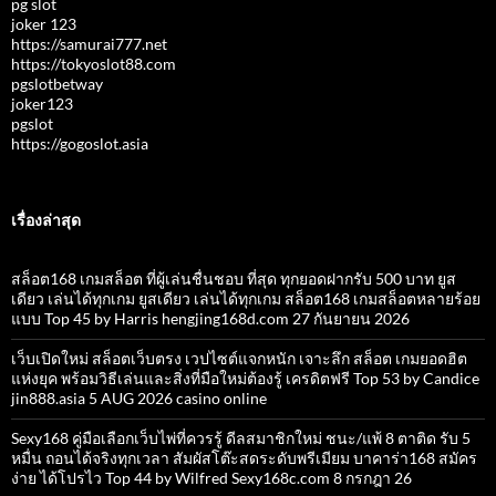
pg slot
joker 123
https://samurai777.net
https://tokyoslot88.com
pgslotbetway
joker123
pgslot
https://gogoslot.asia
เรื่องล่าสุด
สล็อต168 เกมสล็อต ที่ผู้เล่นชื่นชอบ ที่สุด ทุกยอดฝากรับ 500 บาท ยูส
เดียว เล่นได้ทุกเกม ยูสเดียว เล่นได้ทุกเกม สล็อต168 เกมสล็อตหลายร้อย
แบบ Top 45 by Harris hengjing168d.com 27 กันยายน 2026
เว็บเปิดใหม่ สล็อตเว็บตรง เวปไซต์แจกหนัก เจาะลึก สล็อต เกมยอดฮิต
แห่งยุค พร้อมวิธีเล่นและสิ่งที่มือใหม่ต้องรู้ เครดิตฟรี Top 53 by Candice
jin888.asia 5 AUG 2026 casino online
Sexy168 คู่มือเลือกเว็บไพ่ที่ควรรู้ ดีลสมาชิกใหม่ ชนะ/แพ้ 8 ตาติด รับ 5
หมื่น ถอนได้จริงทุกเวลา สัมผัสโต๊ะสดระดับพรีเมียม บาคาร่า168 สมัคร
ง่าย ได้โปรไว Top 44 by Wilfred Sexy168c.com 8 กรกฎา 26