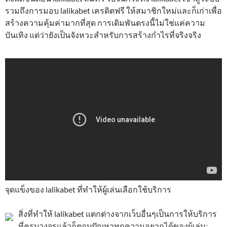
รวมถึงการมอบ lalikabet เครดิตฟรี ให้สมาชิกใหม่และก็เก่าเพื่อ
สร้างความคุ้มค่ามากที่สุด การเดิมพันตรงนี้ไม่ใช่แค่ความ
บันเทิง แต่ว่ายังเป็นจังหวะสำหรับการสร้างกำไรที่จริงจริง
จุดแข็งของ lalikabet ที่ทำให้ผู้เล่นเลือกใช้บริการ
สิ่งที่ทำให้ lalikabet แตกต่างจากเว็บอื่นๆเป็นการให้บริการ
ที่ครบวงจรแล้วก็ตอบปัญหาทุกความอยากได้ของผู้เล่น: