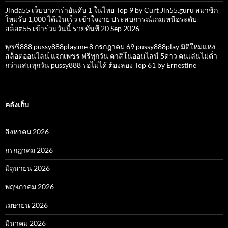
Jinda55 เว็บบาคาร่าอันดับ 1 ในไทย Top 9 by Curt Jin55.guru สมาชิก
ใหม่รับ 1,000 ได้เงินเร็ว เข้าใจง่าย ประสบการณ์เกมเหนือระดับ
สล็อต55 เข้าร่วมวันนี้ รวยทันที 20 Sep 2026
พุซซี่888 pussy888play.me 8 กรกฎาคม 69 pussy888play มิติใหม่แห่ง
สล็อตออนไลน์ แจกเพชร ฟรีทุกวัน คาสิโนออนไลน์ 5ดาว คนเล่นไม่ต่ำ
กว่าแสนทุกวัน pussy888 รอไม่ได้ ต้องลอง Top 61 by Ernestine
คลังเก็บ
สิงหาคม 2026
กรกฎาคม 2026
มิถุนายน 2026
พฤษภาคม 2026
เมษายน 2026
มีนาคม 2026