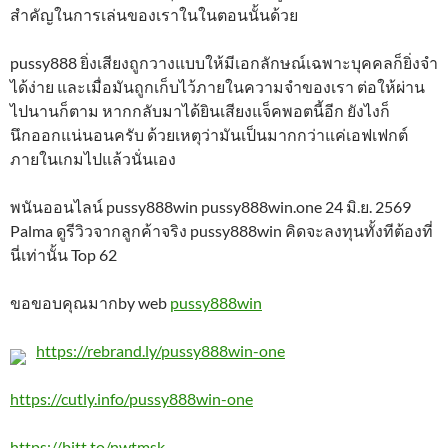
สำคัญในการเล่นของเราในในตอนนั้นด้วย
pussy888 ยิ่งเสียงถูกวางแบบให้มีเอกลักษณ์เฉพาะบุคคลก็ยิ่งจำ
ได้ง่าย และเมื่อมันถูกเก็บไว้ภายในความจำของเรา ต่อให้ผ่าน
ไปนานก็ตาม หากกลับมาได้ยินเสียงแจ็คพอตนี้อีก ยังไงก็
นึกออกแน่นอนครับ ด้วยเหตุว่ามันเป็นมากกว่าแค่เอฟเฟกต์
ภายในเกมไปแล้วนั่นเอง
พนันออนไลน์ pussy888win pussy888win.one 24 มิ.ย. 2569
Palma ดูรีวิวจากลูกค้าจริง pussy888win คิดจะลงทุนทั้งทีต้องที่
นี่เท่านั้น Top 62
ขอขอบคุณมากby web
pussy888win
https://rebrand.ly/pussy888win-one
https://cutly.info/pussy888win-one
https://bitt.to/nwtmsk