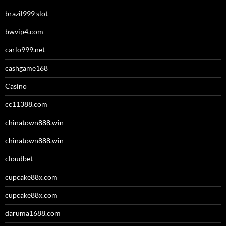
brazil999 slot
bwvip4.com
carlo999.net
cashgame168
Casino
cc11388.com
chinatown888.win
chinatown888.win
cloudbet
cupcake88x.com
cupcake88x.com
daruma1688.com