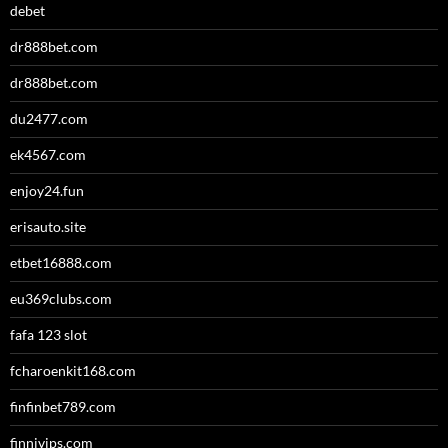
debet
dr888bet.com
dr888bet.com
du2477.com
ek4567.com
enjoy24.fun
erisauto.site
etbet16888.com
eu369clubs.com
fafa 123 slot
fcharoenkit168.com
finfinbet789.com
finnivips.com