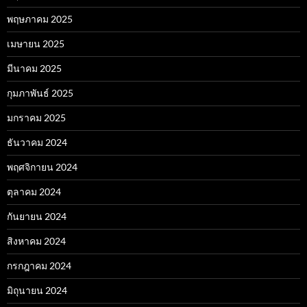
พฤษภาคม 2025
เมษายน 2025
มีนาคม 2025
กุมภาพันธ์ 2025
มกราคม 2025
ธันวาคม 2024
พฤศจิกายน 2024
ตุลาคม 2024
กันยายน 2024
สิงหาคม 2024
กรกฎาคม 2024
มิถุนายน 2024