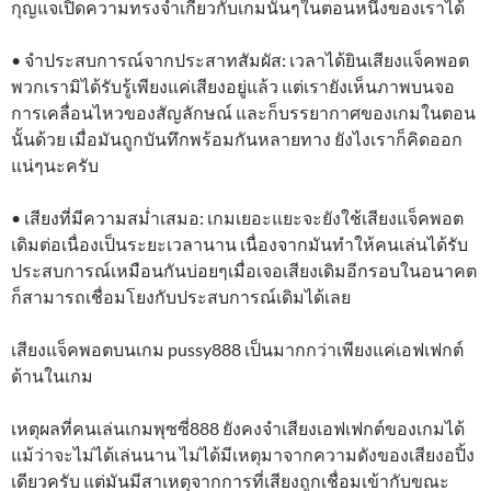
กุญแจเปิดความทรงจำเกี่ยวกับเกมนั้นๆในตอนหนึ่งของเราได้
• จำประสบการณ์จากประสาทสัมผัส: เวลาได้ยินเสียงแจ็คพอต
พวกเรามิได้รับรู้เพียงแค่เสียงอยู่แล้ว แต่เรายังเห็นภาพบนจอ
การเคลื่อนไหวของสัญลักษณ์ และก็บรรยากาศของเกมในตอน
นั้นด้วย เมื่อมันถูกบันทึกพร้อมกันหลายทาง ยังไงเราก็คิดออก
แน่ๆนะครับ
• เสียงที่มีความสม่ำเสมอ: เกมเยอะแยะจะยังใช้เสียงแจ็คพอต
เดิมต่อเนื่องเป็นระยะเวลานาน เนื่องจากมันทำให้คนเล่นได้รับ
ประสบการณ์เหมือนกันบ่อยๆเมื่อเจอเสียงเดิมอีกรอบในอนาคต
ก็สามารถเชื่อมโยงกับประสบการณ์เดิมได้เลย
เสียงแจ็คพอตบนเกม pussy888 เป็นมากกว่าเพียงแค่เอฟเฟกต์
ด้านในเกม
เหตุผลที่คนเล่นเกมพุซซี่888 ยังคงจำเสียงเอฟเฟกต์ของเกมได้
แม้ว่าจะไม่ได้เล่นนาน ไม่ได้มีเหตุมาจากความดังของเสียงอปิ้ง
เดียวครับ แต่มันมีสาเหตุจากการที่เสียงถูกเชื่อมเข้ากับขณะ