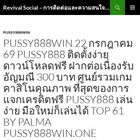
ค้นหา
Revival Social – การติดต่อและความสนใจทางสังคม
ข้าม
เมนูหลัก
ไป
ยัง
เนื้อหา
PUSSY888WIN
PUSSY888WIN 22 กรกฎาคม
69 PUSSY888 ติดตั้งง่าย
ดาวน์โหลดฟรี ฝากต่อเนื่องรับ
อัญมณี 300 บาท ศูนย์รวมเกม
คาสิโนคุณภาพ ที่สุดของการ
แจกเครดิตฟรี PUSSY888 เล่น
ง่าย มือใหม่ก็เล่นได้ TOP 61
BY PALMA
PUSSY888WIN.ONE