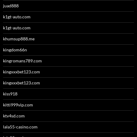
juad888
k1gt-auto.com
k1gt-auto.com
khumsup888.me
kingdom66n
kingromans789.com
kingxxxbet123.com
kingxxxbet123.com
kiss918
kitti999vip.com
ktv4sd.com
lala55-casino.com