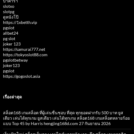
บาคาร่า
slotxo
slotpg
ดูหนังโป๊
https://1xbetth.vip
pgslot
allbet24
pg slot
joker 123
https://samurai777.net
https://tokyoslot88.com
pgslotbetway
joker123
pgslot
https://gogoslot.asia
เรื่องล่าสุด
สล็อต168 เกมสล็อต ที่ผู้เล่นชื่นชอบ ที่สุด ทุกยอดฝากรับ 500 บาท ยูส
เดียว เล่นได้ทุกเกม ยูสเดียว เล่นได้ทุกเกม สล็อต168 เกมสล็อตหลายร้อย
แบบ Top 45 by Harris hengjing168d.com 27 กันยายน 2026