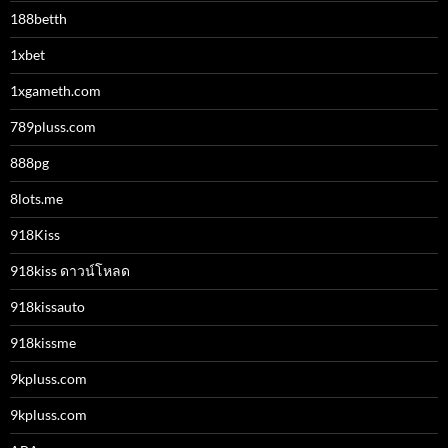
188betth
1xbet
1xgameth.com
789pluss.com
888pg
8lots.me
918Kiss
918kiss ดาวน์โหลด
918kissauto
918kissme
9kpluss.com
9kpluss.com