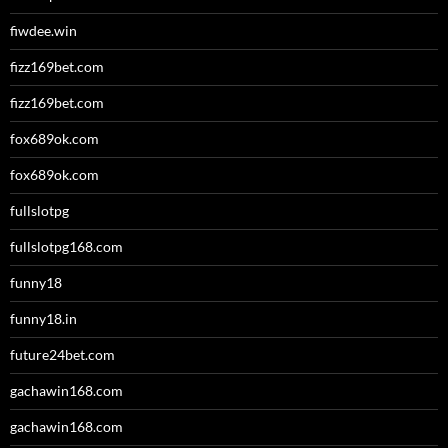
fiwdee.win
fizz169bet.com
fizz169bet.com
fox689ok.com
fox689ok.com
fullslotpg
fullslotpg168.com
funny18
funny18.in
future24bet.com
gachawin168.com
gachawin168.com