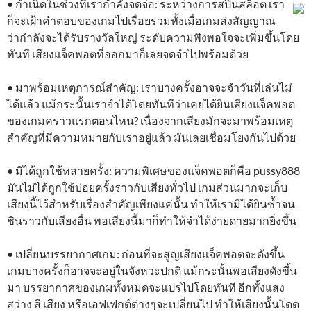
• กำเนิดในช่วงที่เรากำลังจดจ่อ: ระหว่างการสปินสล็อต เรา
ก็จะเฝ้าคำตอบของเกมไปเรื่อยรวมทั้งเมื่อเกมส่งสัญญาณ
ว่ากำลังจะได้รับรางวัลใหญ่ ระดับความพึงพอใจจะเพิ่มขึ้นโดย
ทันที เสียงแจ็คพอตที่ออกมาก็เลยจดจำไปพร้อมด้วย
• มาพร้อมเหตุการณ์สำคัญ: เราบางครั้งอาจจะจำวันที่เล่นไม่
ได้แล้ว แม้กระนั้นเราจำได้โดยทันทีว่าเคยได้ยินเสียงแจ็คพอต
ของเกมคราวแรกตอนไหน? เนื่องจากเสียงมักจะมาพร้อมเหตุ
สำคัญที่มีความหมายกับเราอยู่แล้ว มันเลยเชื่อมโยงกันไปด้วย
• มิได้ถูกใช้หลายครั้ง: ความพิเศษของแจ็คพอตก็คือ pussy888
มันไม่ได้ถูกใช้บ่อยครั้งราวกับเสียงทั่วไป เกมส่วนมากจะเก็บ
เสียงนี้ไว้สำหรับเรื่องสำคัญเพียงแค่นั้น ทำให้เรามิได้ยินซ้ำจน
ชินราวกับเสียงอื่น พอเสียงนี้มาก็ทำให้จำได้ง่ายดายมากยิ่งขึ้น
• เปลี่ยนบรรยากาศเกม: ก่อนที่จะสูญเสียงแจ็คพอตจะดังขึ้น
เกมบางครั้งก็อาจจะอยู่ในจังหวะปกติ แม้กระนั้นพอเสียงดังขึ้น
มา บรรยากาศของเกมทั้งหมดจะแปรไปโดยทันที อีกทั้งแสง
สว่าง สี เสียง หรือเอฟเฟกต์ต่างๆจะเปลี่ยนไป ทำให้เสียงนั้นโดด