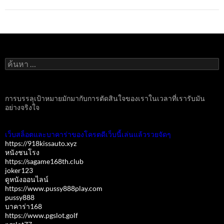
ค้นหา
สำหรับ:
การบรรลุเป้าหมายมักมากับการตัดสินใจของเราในเวลาที่เรารับมัน
อย่างจริงใจ
เว็บสล็อตและบาคาร่าของโครตดีเว็บนี้เล่นแล้วรวยจัดๆ
https://918kissauto.xyz
หนังชนโรง
https://sagame168th.club
joker123
ดูหนังออนไลน์
https://www.pussy888play.com
pussy888
บาคาร่า168
https://www.pgslot.golf