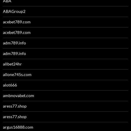
ABA
ABAGroup2
acebet789.com
acebet789.com
adm789.info
adm789.info
allbet24hr
allone745s.com
alot666
ambnovabet.com
aress77.shop
aress77.shop
argus16888.com