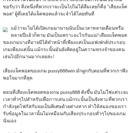
ขอรับว่า สิ่งหนึ่งที่พวกเราจะเป็นไปไม่ได้ลืมเลยก็คือ “เสียงแจ็ค
พอต” ผู้ที่เคยได้แจ็คพอตแล้วจะจำได้โดยทันที
แม้ว่าจะไม่ได้เปิดเกมมานานนับเป็นเวลาหลายเดือนหรือ
หลายปีแล้วก็ตาม มันเป็นเพราะอะไรกันแน่? เสียงแจ็คพอต
ของเกมบางทีอาจมิได้ทำหน้าที่เพียงแค่เป็นเอฟเฟกต์ประกอบ
เกมเพียงแค่นั้น แม้กระนั้นมันยังติดอยู่ในความทรงจำของคน
เล่นไปอีกนานมากเลยล่ะ!
เสียงแจ็คพอตของเกม pussy888win มักผูกกับตอนที่พวกเราพึง
พอใจมากที่สุด
ตอนที่เสียงแจ็คพอตของเกม pussy888 ดังขึ้น มันไม่ใช่แค่ระยะ
เวลาทั่วๆไปสำหรับเพื่อการเล่น แม้กระนั้นเป็นจังหวะที่พวกเรา
กำลังจุดโฟกัสกับจอเป็นพิเศษด้วยต่างหาก ทำให้สมองของเรา
รับข้อมูลในเวลานั้นไม่เหมือนกับเสียงประกอบทั่วๆไปของเกม
นั่นเอง