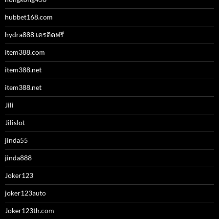
hubbet168.com
hydra888 เครดิตฟรี
item388.com
item388.net
item388.net
Jili
Jilislot
jinda55
jinda888
Joker123
joker123auto
Joker123th.com