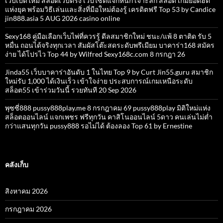
เว็บเปิดใหม่ สล็อตเว็บตรง เวปไซต์แจกหนัก เจาะลึก สล็อต เกมยอดฮิต
แห่งยุค พร้อมวิธีเล่นและสิ่งที่มือใหม่ต้องรู้ เครดิตฟรี Top 53 by Candice
jin888.asia 5 AUG 2026 casino online
Sexy168 คู่มือเลือกเว็บไพ่ที่ควรรู้ ดีลสมาชิกใหม่ ชนะ/แพ้ 8 ตาติด รับ 5
หมื่น ถอนได้จริงทุกเวลา สัมผัสโต๊ะสดระดับพรีเมียม บาคาร่า168 สมัคร
ง่าย ได้โปรไว Top 44 by Wilfred Sexy168c.com 8 กรกฎา 26
Jinda55 เว็บบาคาร่าอันดับ 1 ในไทย Top 9 by Curt Jin55.guru สมาชิก
ใหม่รับ 1,000 ได้เงินเร็ว เข้าใจง่าย ประสบการณ์เกมเหนือระดับ
สล็อต55 เข้าร่วมวันนี้ รวยทันที 20 Sep 2026
พุซซี่888 pussy888play.me 8 กรกฎาคม 69 pussy888play มิติใหม่แห่ง
สล็อตออนไลน์ แจกเพชร ฟรีทุกวัน คาสิโนออนไลน์ 5ดาว คนเล่นไม่ต่ำ
กว่าแสนทุกวัน pussy888 รอไม่ได้ ต้องลอง Top 61 by Ernestine
คลังเก็บ
สิงหาคม 2026
กรกฎาคม 2026