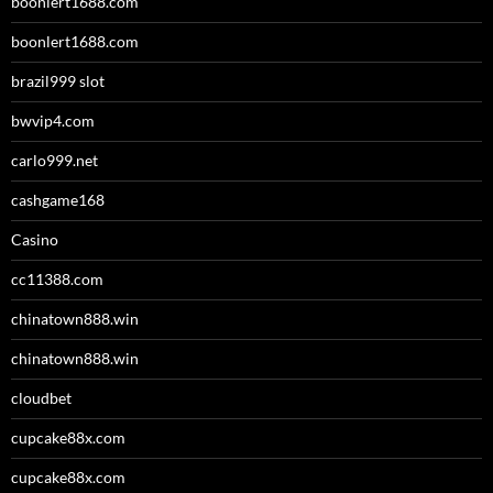
boonlert1688.com
boonlert1688.com
brazil999 slot
bwvip4.com
carlo999.net
cashgame168
Casino
cc11388.com
chinatown888.win
chinatown888.win
cloudbet
cupcake88x.com
cupcake88x.com