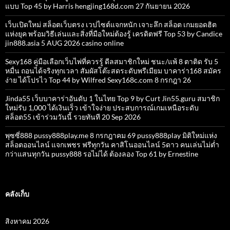
แบบ Top 45 by Harris hengjing168d.com 27 กันยายน 2026
เว็บเปิดใหม่ สล็อตเว็บตรง เวปไซต์แจกหนัก เจาะลึก สล็อต เกมยอดฮิต
แห่งยุค พร้อมวิธีเล่นและสิ่งที่มือใหม่ต้องรู้ เครดิตฟรี Top 53 by Candice
jin888.asia 5 AUG 2026 casino online
Sexy168 คู่มือเลือกเว็บไพ่ที่ควรรู้ ดีลสมาชิกใหม่ ชนะ/แพ้ 8 ตาติด รับ 5
หมื่น ถอนได้จริงทุกเวลา สัมผัสโต๊ะสดระดับพรีเมียม บาคาร่า168 สมัคร
ง่าย ได้โปรไว Top 44 by Wilfred Sexy168c.com 8 กรกฎา 26
Jinda55 เว็บบาคาร่าอันดับ 1 ในไทย Top 9 by Curt Jin55.guru สมาชิก
ใหม่รับ 1,000 ได้เงินเร็ว เข้าใจง่าย ประสบการณ์เกมเหนือระดับ
สล็อต55 เข้าร่วมวันนี้ รวยทันที 20 Sep 2026
พุซซี่888 pussy888play.me 8 กรกฎาคม 69 pussy888play มิติใหม่แห่ง
สล็อตออนไลน์ แจกเพชร ฟรีทุกวัน คาสิโนออนไลน์ 5ดาว คนเล่นไม่ต่ำ
กว่าแสนทุกวัน pussy888 รอไม่ได้ ต้องลอง Top 61 by Ernestine
คลังเก็บ
สิงหาคม 2026