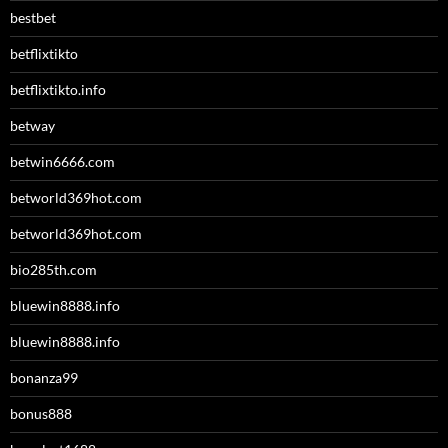
bestbet
betflixtikto
betflixtikto.info
betway
betwin6666.com
betworld369hot.com
betworld369hot.com
bio285th.com
bluewin8888.info
bluewin8888.info
bonanza99
bonus888