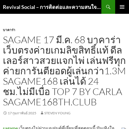
ค้นหา
Revival Social – การติดต่อและความสนใจทางสังคม
ข้าม
เมนูหลัก
ไป
ยัง
เนื้อหา
บาคาร่า
SAGAME 17 มี.ค. 68 บาคาร่า
เว็บตรงค่ายเกมลิขสิทธิ์แท้ ดีล
เลอร์สาวสวยแจกไพ่ เล่นฟรีทุก
ค่ายการันตียอดผู้เล่นกว่า1.3M
SAGAME168 เล่นได้ 24
ชม.ไม่มีเบื่อ TOP 7 BY CARLA
SAGAME168TH.CLUB
17 กุมภาพันธ์ 2025
STEVEN YOUNG
sagame
เว็บตรงไม่ผ่านเอเย่นต์ที่เยี่ยมที่สุดตอนนี้ บันเทิงใจ