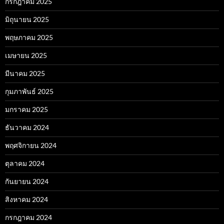
กรกฎาคม 2025
มิถุนายน 2025
พฤษภาคม 2025
เมษายน 2025
มีนาคม 2025
กุมภาพันธ์ 2025
มกราคม 2025
ธันวาคม 2024
พฤศจิกายน 2024
ตุลาคม 2024
กันยายน 2024
สิงหาคม 2024
กรกฎาคม 2024