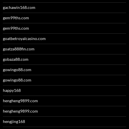
gachawin168.com
gem99ths.com
gem99ths.com
goatbetroyalcasino.com
goatza888fin.com
gobaza88.com
gowingo88.com
gowingo88.com
happy168
hengheng9899.com
hengheng9899.com
hengjing168