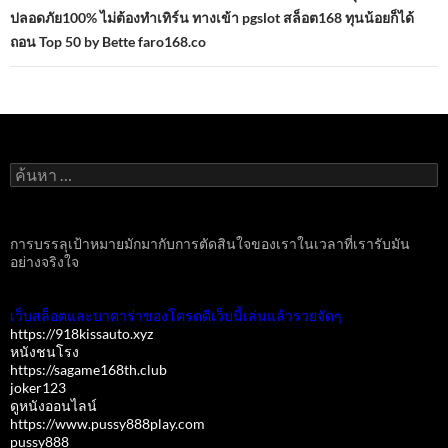
ปลอดภัย100% ไม่ต้องทำเทิร์น ทางเข้า pgslot สล็อต168 ทุนน้อยก็ได้
ถอน Top 50 by Bette faro168.co
ค้นหา
สำหรับ:
การบรรลุเป้าหมายมักมากับการตัดสินใจของเราในเวลาที่เรารับมัน
อย่างจริงใจ
เว็บสล็อตและบาคาร่าของโครตดีเว็บนี้เล่นแล้วรวยจัดๆ
https://918kissauto.xyz
หนังชนโรง
https://sagame168th.club
joker123
ดูหนังออนไลน์
https://www.pussy888play.com
pussy888