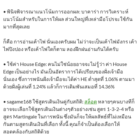
• พินิจพิจารณาแนวโน้มการออกผล: บาคาร่า การวิเคราะห์
แนวโน้มสำหรับในการให้ผล ส่วนใหญ่ที่เหล่ามือโปรจะใช้กัน
มากที่สุดเลย
ก็คือ การอ่านเค้าไพ่ นั่นเองครับผม ไม่ว่าจะเป็นเค้าไพ่มังกร เค้า
ไพ่ปิงปอง หรือเค้าไพ่ใดก็ตาม ลองฝึกฝนอ่านกันได้ครับ
• ใช้ค่า House Edge: คนไม่ใช่น้อยอาจจะไม่รู้ว่า ค่า House
Edge เป็นอย่างไร มันเป็นอัตราการได้เปรียบของฝั่งเจ้ามือ
นั่นเอง ซึ่งการพนันฝั่งเจ้ามือจะได้ค่า HE ต่ำสุดที่ 1.06% ตามมา
ด้วยฝั่งผู้เล่นที่ 1.24% แล้วก็การเดิมพันเสมอที่ 14.36%
• sagame168 ใช้สูตรเดินเงินคู่กับสถิติ:
สล็อต
หลายๆคนบางทีก็
อาจจะเลือกใช้สูตรเดินเงินต่างๆตัวอย่างเช่น สูตร 1-3-2-4 หรือ
สูตร Martingale ในการพนัน ซึ่งมันก็จะให้ผลลัพธ์ที่ไม่เหมือน
กันตามสูตรเดินเงินที่เลือก ทั้งนี้ คุณก็จำเป็นต้องเลือกให้
สอดคล้องกับสถิติด้วย