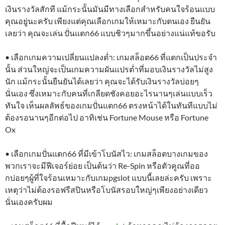
เงินรางวัลสักที แม้กระนั้นมันมีทางเลือกสำหรับคนใจร้อนแบบ
คุณอยู่นะครับ เพียงแต่คุณเลือกเกมให้เหมาะกับตนเอง ยืนยัน
เลยว่า คุณจะเล่น ปั่นแตก66 แบบชิวๆมากขึ้นอย่างแน่แท้ขอรับ
• เลือกเกมความเปลี่ยนแปลงต่ำ: เกมสล็อต66 ที่แตกเป็นประจำ
นั้น ส่วนใหญ่จะเป็นเกมความผันแปรต่ำที่มอบเงินรางวัลไม่สูง
นัก แม้กระนั้นยืนยันได้เลยว่า คุณจะได้รับเงินรางวัลบ่อยๆ
นั่นเอง ซึ่งเหมาะกับคนที่เกลียดชังคอยอะไรนานๆเล่นแบบเร็ว
ทันใจ เห็นผลลัพธ์ของเกมปั่นแตก66 ตรงหน้าได้ในทันทีแบบไม่
ต้องรอนานๆอีกต่อไป อาทิเช่น Fortune Mouse หรือ Fortune
Ox
• เลือกเกมปั่นแตก66 ที่มีเข้าโบนัสไว: เกมสล็อตบางเกมของ
พวกเราจะมีฟีเจอร์ย่อย เป็นต้นว่า Re-Spin หรือตัวคูณที่ออ
กบ่อยๆผู้ที่ใจร้อนเหมาะกับเกมpgslot แบบนี้เลยล่ะครับ เพราะ
เหตุว่าไม่ต้องรอฟรีสปินหรือโบนัสรอบใหญ่ๆเพียงอย่างเดียว
นั่นเองครับผม