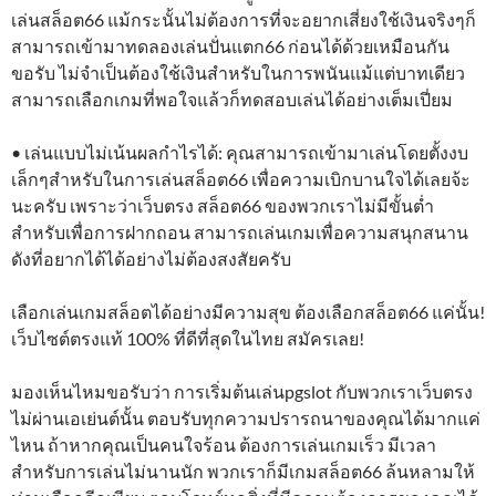
เล่นสล็อต66 แม้กระนั้นไม่ต้องการที่จะอยากเสี่ยงใช้เงินจริงๆก็
สามารถเข้ามาทดลองเล่นปั่นแตก66 ก่อนได้ด้วยเหมือนกัน
ขอรับ ไม่จำเป็นต้องใช้เงินสำหรับในการพนันแม้แต่บาทเดียว
สามารถเลือกเกมที่พอใจแล้วก็ทดสอบเล่นได้อย่างเต็มเปี่ยม
• เล่นแบบไม่เน้นผลกำไรได้: คุณสามารถเข้ามาเล่นโดยตั้งงบ
เล็กๆสำหรับในการเล่นสล็อต66 เพื่อความเบิกบานใจได้เลยจ้ะ
นะครับ เพราะว่าเว็บตรง สล็อต66 ของพวกเราไม่มีขั้นต่ำ
สำหรับเพื่อการฝากถอน สามารถเล่นเกมเพื่อความสนุกสนาน
ดังที่อยากได้ได้อย่างไม่ต้องสงสัยครับ
เลือกเล่นเกมสล็อตได้อย่างมีความสุข ต้องเลือกสล็อต66 แค่นั้น!
เว็บไซต์ตรงแท้ 100% ที่ดีที่สุดในไทย สมัครเลย!
มองเห็นไหมขอรับว่า การเริ่มต้นเล่นpgslot กับพวกเราเว็บตรง
ไม่ผ่านเอเย่นต์นั้น ตอบรับทุกความปรารถนาของคุณได้มากแค่
ไหน ถ้าหากคุณเป็นคนใจร้อน ต้องการเล่นเกมเร็ว มีเวลา
สำหรับการเล่นไม่นานนัก พวกเราก็มีเกมสล็อต66 ล้นหลามให้