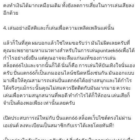
คงทำเงินได้มากเหมือนเดิม ทั้งยังลดการเสี่ยงในการเล่นเสียลง
อีกด้วย
4. เล่นอย่างมีสติและก็เล่นเพื่อความเพลิดเพลินแค่นั้น
แล้วก็ในที่สุด ผมบอกแล้วใช่ไหมขอรับว่า มันไม่ผิดเลยครับที่
คุณจะพยายามหาแนวทางสำหรับในการเล่นpuntaek66เพื่อได้
กำไรอย่างยั่งยืน แต่คุณอาจจะลืมแก่นแท้ของการเล่น
สล็อต66ไปและจากนั้นก็ได้ นั่นก็คือ การเล่นให้บันเทิงใจนั่นเอง
ครับ ปั่นแตก66ก็เป็นเกมออนไลน์ชนิดหนึ่งเช่นกัน มันออกแบบ
มาเพื่อให้คุณสามารถเล่นปั่นแตก66ได้อย่างสนุกและได้กำไร
ได้จริงๆแม้กระนั้นคุณไม่สมควรยึดติดกับมันมากมาย ควรจะ
เล่นเพื่อความสนุกสนานที่พอดี ทำกำไรได้ก็ให้ถอน เล่นเสียก็
จำเป็นต้องพอเพียง เท่านั้นเลยครับ
เปิดประสบการณ์ใหม่กับ ปั่นแตก66 สล็อตเว็บไซต์ตรงไม่ผ่าน
เอเย่นต์ ลงทะเบียนเป็นสมาชิกกับเราได้เลยโดยทันที!