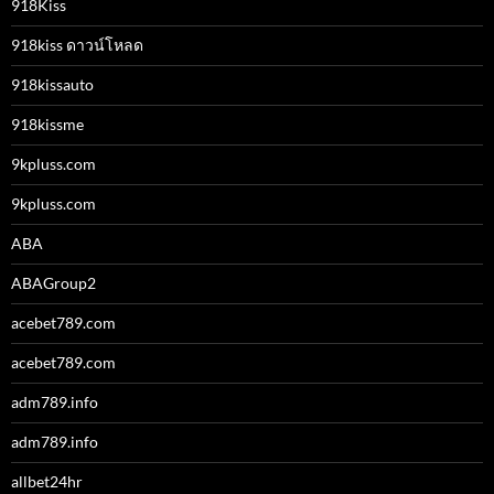
918Kiss
918kiss ดาวน์โหลด
918kissauto
918kissme
9kpluss.com
9kpluss.com
ABA
ABAGroup2
acebet789.com
acebet789.com
adm789.info
adm789.info
allbet24hr