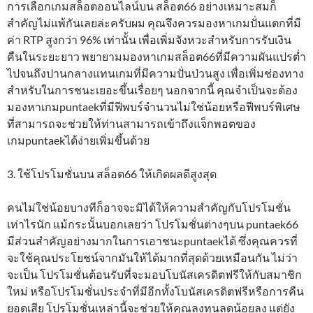
การเลือกเกมสล็อตออนไลน์บน สล็อต66 อย่างเหมาะสมก็
สำคัญไม่แพ้กันเลยล่ะครับผม คุณจึงควรมองหาเกมปั่นแตกที่มี
ค่า RTP สูงกว่า 96% เท่านั้น เพื่อเพิ่มจังหวะสำหรับการรับเงิน
คืนในระยะยาว พยายามมองหาเกมสล็อต66ที่มีความผันแปรต่ำ
ไปจนถึงปานกลางแทนเกมที่มีความปั่นป่วนสูง เพื่อเพิ่มช่องทาง
สำหรับในการชนะเยอะขึ้นเรื่อยๆ นอกจากนี้ คุณจำเป็นจะต้อง
มองหาเกมpuntaekที่มีฟีพบร์จำนวนไม่ใช่น้อยหรือฟีพบร์พิเศษ
ที่สามารถจะช่วยให้ท่านสามารถเข้าถึงแจ็กพอตของ
เกมpuntaekได้ง่ายเพิ่มขึ้นด้วย
3. ใช้โปรโมชั่นบน สล็อต66 ให้เกิดผลดีสูงสุด
คนไม่ใช่น้อยบางทีก็อาจจะมิได้ให้ความสำคัญกับโปรโมชั่น
เท่าไรนัก แม้กระนั้นบอกเลยว่า โปรโมชั่นต่างๆบน puntaek66
มีส่วนสำคัญอย่างมากในการเอาชนะpuntaekได้ ซึ่งคุณควรที่
จะใช้คุณประโยชน์จากมันให้ได้มากที่สุดด้วยเหมือนกัน ไม่ว่า
จะเป็น โปรโมชั่นต้อนรับที่จะมอบโบนัสเครดิตฟรีให้กับสมาชิก
ใหม่ หรือโปรโมชั่นประจำที่มีอีกทั้งโบนัสเครดิตฟรีหรือการคืน
ยอดเสีย โปรโมชั่นเหล่านี้จะช่วยให้คุณลงทุนลดน้อยลง แต่ยัง