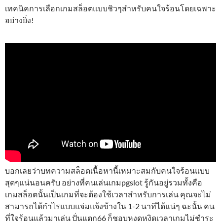
เทคนิคการเลือกเกมสล็อตแบบชิวๆสำหรับคนใจร้อนโดยเฉพาะ
อย่างยิ่ง!
บอกเลยว่าบทความสล็อตเนื้อหานี้เหมาะสมกับคนใจร้อนแบบ
สุดๆแน่นอนครับ อย่างที่คนเล่นเกมpgslot รู้กันอยู่รวมทั้งคือ
เกมสล็อตนั้นเป็นเกมที่จะต้องใช้เวลาสำหรับการเล่น คุณจะไม่
สามารถได้กำไรแบบแจ่มแจ้งข้างใน 1-2 นาทีได้แน่ๆ ฉะนั้น คน
ที่ใจร้อนแล้วมาเล่น ปั่นแตก66 ก็ชอบหงุดหงิดเวลาเกมไม่ชำระ