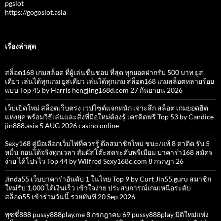
pgslot
https://gogoslot.asia
เรื่องล่าสุด
สล็อต168 เกมสล็อต ที่ผู้เล่นชื่นชอบ ที่สุด ทุกยอดฝากรับ 500 บาท ยูส
เดียว เล่นได้ทุกเกม ยูสเดียว เล่นได้ทุกเกม สล็อต168 เกมสล็อตหลายร้อย
แบบ Top 45 by Harris hengjing168d.com 27 กันยายน 2026
เว็บเปิดใหม่ สล็อตเว็บตรง เวปไซต์แจกหนัก เจาะลึก สล็อต เกมยอดฮิต
แห่งยุค พร้อมวิธีเล่นและสิ่งที่มือใหม่ต้องรู้ เครดิตฟรี Top 53 by Candice
jin888.asia 5 AUG 2026 casino online
Sexy168 คู่มือเลือกเว็บไพ่ที่ควรรู้ ดีลสมาชิกใหม่ ชนะ/แพ้ 8 ตาติด รับ 5
หมื่น ถอนได้จริงทุกเวลา สัมผัสโต๊ะสดระดับพรีเมียม บาคาร่า168 สมัคร
ง่าย ได้โปรไว Top 44 by Wilfred Sexy168c.com 8 กรกฎา 26
Jinda55 เว็บบาคาร่าอันดับ 1 ในไทย Top 9 by Curt Jin55.guru สมาชิก
ใหม่รับ 1,000 ได้เงินเร็ว เข้าใจง่าย ประสบการณ์เกมเหนือระดับ
สล็อต55 เข้าร่วมวันนี้ รวยทันที 20 Sep 2026
พุซซี่888 pussy888play.me 8 กรกฎาคม 69 pussy888play มิติใหม่แห่ง