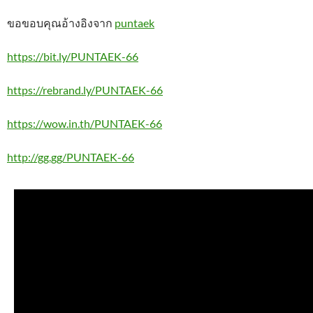
ขอขอบคุณอ้างอิงจาก
puntaek
https://bit.ly/PUNTAEK-66
https://rebrand.ly/PUNTAEK-66
https://wow.in.th/PUNTAEK-66
http://gg.gg/PUNTAEK-66