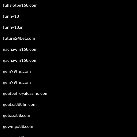
fullslotpg168.com
funny18
funny18.in
future24bet.com
gachawin168.com
gachawin168.com
gem99ths.com
gem99ths.com
goatbetroyalcasino.com
goatza888fin.com
gobaza88.com
gowingo88.com