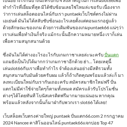
เป็นอย่างไรกันบ้างนะครับกับ 4 สิ่งสำคัญในการเล่นslot66เพื่อ
ทำกำไรที่เยี่ยมที่สุด มิได้ซับซ้อนเลยใช่ไหมล่ะขอรับ เนื่องจาก
ว่าการเล่นสล็อตออนไลน์กับเรา puntaekเว็บไซต์ตรงไม่ผ่าน
เอเย่นต์ มันไม่ได้สลับซับซ้อนอะไรเลยตั้งแต่ตอนแรกอยู่แล้ว
ด้วยลักษณะของเกม ด้วยการเดิมพันของเกมpuntaek66 แน่ๆว่า
เราเล่นเพื่อทำเงินก็จริง แม้กระนั้นอีกความหมายหนึ่ง เราก็เล่น
เพื่อความสนุกสนานด้วย
ซึ่งมันไม่ได้ต่างอะไรอะไรกับเกมกาชาเลยล่ะนะครับ
ปั่นแตก
แถมยังเป็นไปได้มากกว่าเกมกาชาอีกด้วย ฮ่า… โดยเหตุนี้
เล่นslot66กับเราเพื่อทำกำไร จำต้องเล่นอย่างมีสติรวมทั้ง
สนุกสนานกับมันด้วยครับผม แล้วก็ถ้าเกิดคุณพร้อมแล้วล่ะก็ มา
ลงทะเบียนใหม่กับเรากันเถอะครับ สมัครสมาชิกใหม่ฟรี ปั่น
แตกไม่มีค่าใช้จ่ายใดๆก็ตามทั้งหมด สมัครแล้วรับโปรโมชั่น
ต่างๆได้โดยทันที โบนัสเครดิตฟรีมากมายแน่นอน หากคุณ
พร้อมแล้วหลังจากนั้นก็มาฝ่ากับพวกเรา slot66 ได้เลย!
เว็บสล็อตเว็บตรงค่ายใหญ่ puntaek ปั่นแตก66.com 2 กรกฎาคม
2024 Nancee คาสิโนออนไลน์ puntaek66แจกบ่อย Top 47