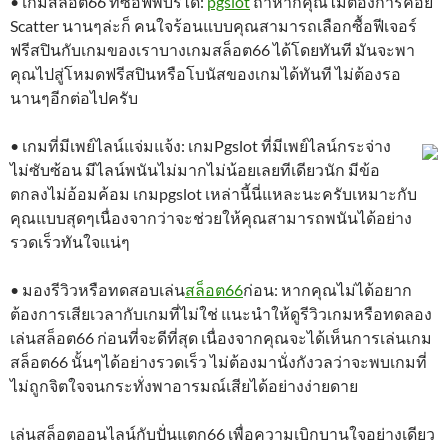
• เกมสล็อต66 ที่ซื้อฟีพบร์ได้:
pgslot
ถ้าหากคุณไม่ต้องการคอย
Scatter นานๆล่ะก็ คนใจร้อนแบบคุณสามารถเลือกซื้อฟีเจอร์
ฟรีสปินกับเกมของเราบางเกมสล็อต66 ได้โดยทันที มันจะพา
คุณไปสู่โหมดฟรีสปินหรือโบนัสของเกมได้ทันที ไม่ต้องรอ
นานๆอีกต่อไปครับ
• เกมที่มีเพย์ไลน์แจ่มแจ้ง: เกมPgslot ที่มีเพย์ไลน์กระจ่าง
ไม่ซับซ้อน มีไลน์พนันไม่มากไม่น้อยเลยทีเดียวนัก มีข้อ
ตกลงไม่อ้อมค้อม เกมpgslot เหล่านี้นี่แหละนะครับเหมาะกับ
คุณแบบสุดๆเนื่องจากว่าจะช่วยให้คุณสามารถพนันได้อย่าง
รวดเร็วทันใจแน่ๆ
• มองรีวิวหรือทดสอบเล่น
สล็อต66
ก่อน: หากคุณไม่ได้อยาก
ต้องการเสียเวลากับเกมที่ไม่ใช่ แนะนำให้ดูรีวิวเกมหรือทดลอง
เล่นสล็อต66 ก่อนที่จะดีที่สุด เนื่องจากคุณจะได้เห็นการเล่นเกม
สล็อต66 นั้นๆได้อย่างรวดเร็ว ไม่ต้องมานั่งกังวลว่าจะพบเกมที่
ไม่ถูกจิตใจจนกระทั่งพาอารมณ์เสียได้อย่างง่ายดาย
เล่นสล็อตออนไลน์กับปั่นแตก66 เพื่อความเบิกบานใจอย่างเดียว