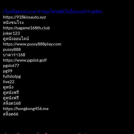
เว็บสล็อตและบาคาร่าของโครตดีเว็บนี้เล่นแล้วรวยจัดๆ
https://918kissauto.xyz
หนังชนโรง
https://sagame168th.club
joker123
ดูหนังออนไลน์
https://www.pussy888play.com
pussy888
บาคาร่า168
https://www.pgslot.golf
pgslot77
pg99
fullslotpg
live22
ดูหนัง
ดูหนังฟรี
ดูหนังฟรี
สล็อต168
https://hongkong456.me
สล็อต66