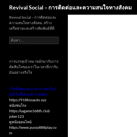
ค้นหา
Revival Social – การติดต่อและความสนใจทางสังคม
Revival Social – การติดต่อและ
ความสนใจทางสังคม. สร้าง
เครือข่ายและสร้างสัมพันธ์ที่ดี.
ค้นหา
สำหรับ:
การบรรลุเป้าหมายมักมากับการ
ตัดสินใจของเราในเวลาที่เรารับ
มันอย่างจริงใจ
เว็บสล็อตและบาคาร่าของโคร
ตดีเว็บนี้เล่นแล้วรวยจัดๆ
https://918kissauto.xyz
หนังชนโรง
https://sagame168th.club
joker123
ดูหนังออนไลน์
https://www.pussy888play.co
m