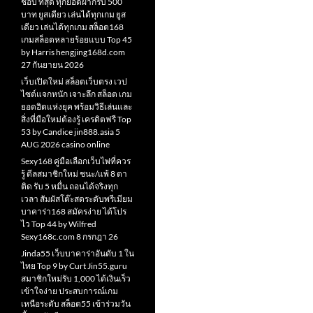
ชอบ ที่สุด ทุกยอดฝากรับ 500
บาท ยูสเดียว เล่นได้ทุกเกม ยูส
เดียว เล่นได้ทุกเกม สล็อต168
เกมสล็อตหลายร้อยแบบ Top 45
by Harris hengjing168d.com
27 กันยายน 2026
เว็บเปิดใหม่ สล็อตเว็บตรง เวป
ไซต์แจกหนัก เจาะลึก สล็อต เกม
ยอดฮิตแห่งยุค พร้อมวิธีเล่นและ
สิ่งที่มือใหม่ต้องรู้ เครดิตฟรี Top
53 by Candice jin888.asia 5
AUG 2026 casino online
Sexy168 คู่มือเลือกเว็บไพ่ที่ควร
รู้ ดีลสมาชิกใหม่ ชนะ/แพ้ 8 ตา
ติด รับ 5 หมื่น ถอนได้จริงทุก
เวลา สัมผัสโต๊ะสดระดับพรีเมียม
บาคาร่า168 สมัครง่าย ได้โปร
ไว Top 44 by Wilfred
Sexy168c.com 8 กรกฎา 26
Jinda55 เว็บบาคาร่าอันดับ 1 ใน
ไทย Top 9 by Curt Jin55.guru
สมาชิกใหม่รับ 1,000 ได้เงินเร็ว
เข้าใจง่าย ประสบการณ์เกม
เหนือระดับ สล็อต55 เข้าร่วมวัน