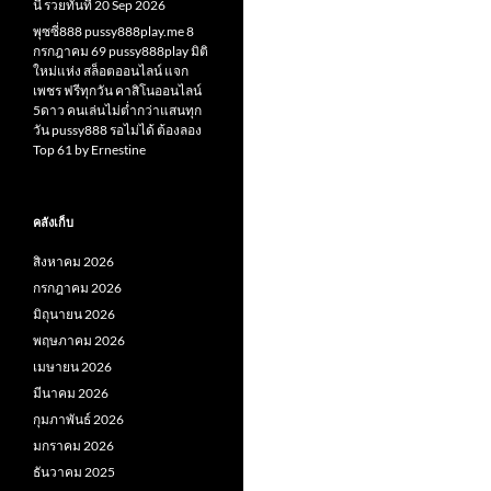
นี้ รวยทันที 20 Sep 2026
พุซซี่888 pussy888play.me 8
กรกฎาคม 69 pussy888play มิติ
ใหม่แห่ง สล็อตออนไลน์ แจก
เพชร ฟรีทุกวัน คาสิโนออนไลน์
5ดาว คนเล่นไม่ต่ำกว่าแสนทุก
วัน pussy888 รอไม่ได้ ต้องลอง
Top 61 by Ernestine
คลังเก็บ
สิงหาคม 2026
กรกฎาคม 2026
มิถุนายน 2026
พฤษภาคม 2026
เมษายน 2026
มีนาคม 2026
กุมภาพันธ์ 2026
มกราคม 2026
ธันวาคม 2025