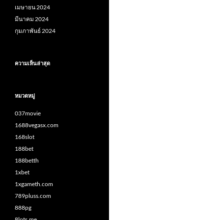
เมษายน 2024
มีนาคม 2024
กุมภาพันธ์ 2024
ความเห็นล่าสุด
หมวดหมู่
037movie
1688vegasx.com
168slot
188bet
188betth
1xbet
1xgameth.com
789pluss.com
888pg
8lots.me