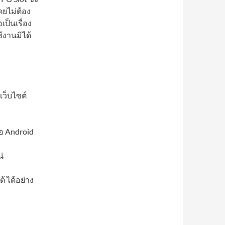
ดยไม่ต้อง
ป็นเรื่อง
้งานมิได้
ว็บไซต์
ือ Android
่
้ ได้อย่าง