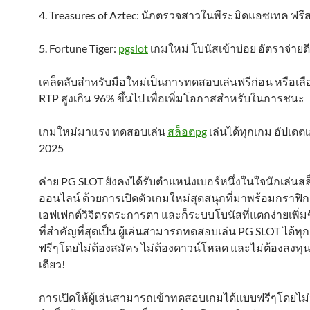
4. Treasures of Aztec: นักตรวจสาวในพีระมิดแอซเทค ฟรีส
5. Fortune Tiger:
pgslot
เกมใหม่ โบนัสเข้าบ่อย อัตราจ่ายดี
เคล็ดลับสำหรับมือใหม่เป็นการทดสอบเล่นฟรีก่อน หรือเลือ
RTP สูงเกิน 96% ขึ้นไป เพื่อเพิ่มโอกาสสำหรับในการชนะ
เกมใหม่มาแรง ทดสอบเล่น
สล็อตpg
เล่นได้ทุกเกม อัปเดต
2025
ค่าย PG SLOT ยังคงได้รับตำแหน่งเบอร์หนึ่งในใจนักเล่นส
ออนไลน์ ด้วยการเปิดตัวเกมใหม่สุดสนุกที่มาพร้อมกราฟิกจ
เอฟเฟกต์วิจิตรตระการตา และก็ระบบโบนัสที่แตกง่ายเพิ่มขึ
ที่สำคัญที่สุดเป็น ผู้เล่นสามารถทดสอบเล่น PG SLOT ได้ท
ฟรีๆโดยไม่ต้องสมัคร ไม่ต้องดาวน์โหลด และไม่ต้องลงทุ
เดียว!
การเปิดให้ผู้เล่นสามารถเข้าทดสอบเกมได้แบบฟรีๆโดยไม่