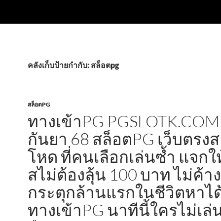
คลังเก็บป้ายกำกับ: สล็อตpg
สล็อตPG
ทางเข้าPG PGSLOTK.COM
กันยา 68 สล็อตPG เว็บตรง
โหด ที่คนเลือกเล่นซ้ำ แจกให
สไม่ต้องลุ้น 100 บาท ไม่ค้าง
กระตุกล้านแรกในชีวิตหาได้ที
ทางเข้าPG นาทีนี้ใครไม่เล่