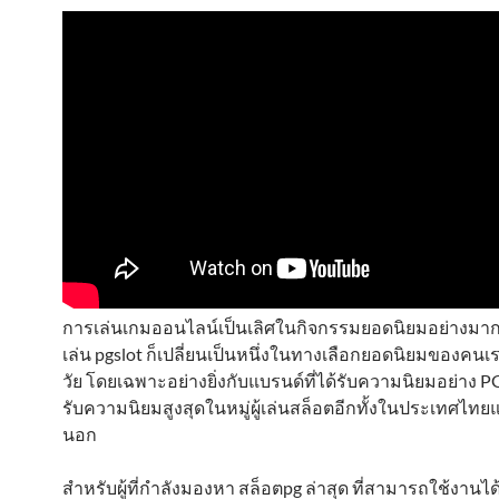
การเล่นเกมออนไลน์เป็นเลิศในกิจกรรมยอดนิยมอย่างมา
เล่น pgslot ก็เปลี่ยนเป็นหนึ่งในทางเลือกยอดนิยมของคนเ
วัย โดยเฉพาะอย่างยิ่งกับแบรนด์ที่ได้รับความนิยมอย่าง PG S
รับความนิยมสูงสุดในหมู่ผู้เล่นสล็อตอีกทั้งในประเทศไทยแ
นอก
สำหรับผู้ที่กำลังมองหา สล็อตpg ล่าสุด ที่สามารถใช้งานได