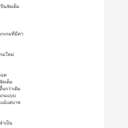
ปินจัดเต็ม
กเกมที่มีค่า
เกมใหม่
ล็อต
ัดเต็ม
้นกว่าเดิม
ุกเกมแบบ
นแม้แต่บาท
จำเป็น