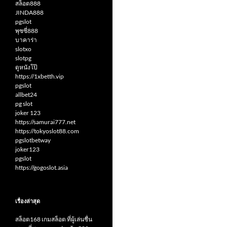
สล็อต888
JINDA888
pgslot
พุซซี่888
บาคาร่า
slotxo
slotpg
ดูหนังโป๊
https://1xbetth.vip
pgslot
allbet24
pg slot
joker 123
https://samurai777.net
https://tokyoslot88.com
pgslotbetway
joker123
pgslot
https://gogoslot.asia
เรื่องล่าสุด
สล็อต168 เกมสล็อต ที่ผู้เล่นชื่น