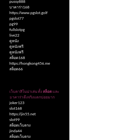
pussy888
บาคาร่า168
https://www.pgslot.golf
pgslot77
pg99
fullslotpg
live22
ดูหนัง
ดูหนังฟรี
ดูหนังฟรี
สล็อต168
https://hongkong456.me
สล็อต66
เว็บคาสิโนน่าเล่น ทั้ง
สล็อต
และ
บาคาร่า
ตึงจริงแตกบ่อยมาก
joker123
slot168
https://jin55.net
slot99
สล็อตเว็บตรง
jinda44
สล็อตเว็บตรง