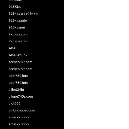
918Kiss
918kiss ดาวน์โหลด
918kissauto
918kissme
9kpluss.com
9kpluss.com
ABA
ABAGroup2
acebet789.com
acebet789.com
adm789.info
adm789.info
allbet24hr
allone745s.com
alot666
ambnovabet.com
aress77.shop
aress77.shop