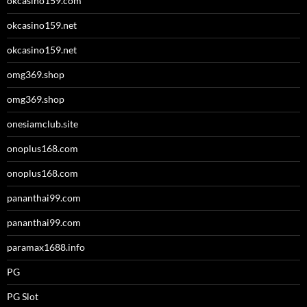
okcasino159.com
okcasino159.net
okcasino159.net
omg369.shop
omg369.shop
onesiamclub.site
onoplus168.com
onoplus168.com
pananthai99.com
pananthai99.com
paramax1688.info
PG
PG Slot