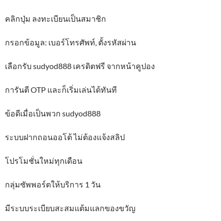
คลิกปุ่ม ลงทะเบียนเป็นสมาชิก
กรอกข้อมูล: เบอร์โทรศัพท์, ตั้งรหัสผ่าน
เลือกรับ sudyod888 เครดิตฟรี จากหน้าคูปอง
การันตี OTP และก็เริ่มเล่นได้ทันที
ข้อดีเมื่อเป็นพวก sudyod888
ระบบฝากถอนออโต้ ไม่ต้องแจ้งสลิป
โปรโมชั่นใหม่ทุกเดือน
กลุ่มซัพพอร์ตให้บริการ 1 วัน
มีระบบระเบียบสะสมแต้มแลกของขวัญ