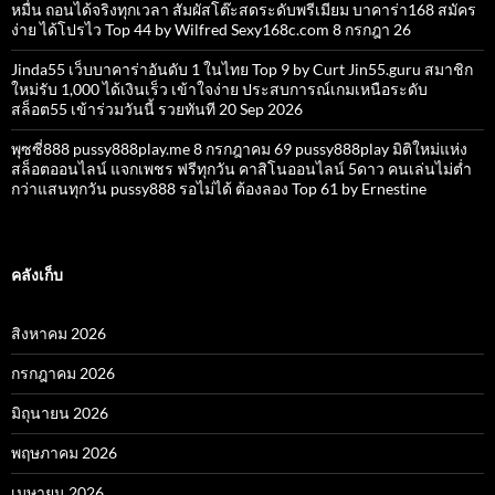
หมื่น ถอนได้จริงทุกเวลา สัมผัสโต๊ะสดระดับพรีเมียม บาคาร่า168 สมัคร
ง่าย ได้โปรไว Top 44 by Wilfred Sexy168c.com 8 กรกฎา 26
Jinda55 เว็บบาคาร่าอันดับ 1 ในไทย Top 9 by Curt Jin55.guru สมาชิก
ใหม่รับ 1,000 ได้เงินเร็ว เข้าใจง่าย ประสบการณ์เกมเหนือระดับ
สล็อต55 เข้าร่วมวันนี้ รวยทันที 20 Sep 2026
พุซซี่888 pussy888play.me 8 กรกฎาคม 69 pussy888play มิติใหม่แห่ง
สล็อตออนไลน์ แจกเพชร ฟรีทุกวัน คาสิโนออนไลน์ 5ดาว คนเล่นไม่ต่ำ
กว่าแสนทุกวัน pussy888 รอไม่ได้ ต้องลอง Top 61 by Ernestine
คลังเก็บ
สิงหาคม 2026
กรกฎาคม 2026
มิถุนายน 2026
พฤษภาคม 2026
เมษายน 2026