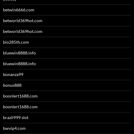
betwin6666.com
betworld369hot.com
betworld369hot.com
bio285th.com
bluewin8888.info
bluewin8888.info
bonanza99
bonus888
boonlert1688.com
boonlert1688.com
brazil999 slot
bwvip4.com