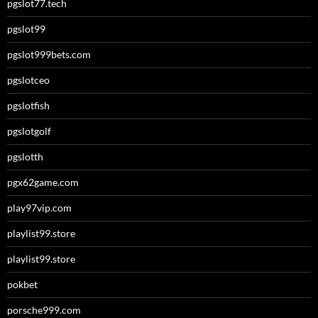
pgslot77.tech
pgslot99
pgslot999bets.com
pgslotceo
pgslotfish
pgslotgolf
pgslotth
pgx62game.com
play97vip.com
playlist99.store
playlist99.store
pokbet
porsche999.com