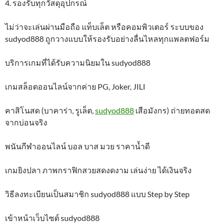
4. รองรับทุกวัสดุอุปกรณ์
ไม่ว่าจะเล่นผ่านมือถือ แท็บเล็ต หรือคอมพิวเตอร์ ระบบของ
sudyod888 ถูกวางแบบให้รองรับอย่างลื่นไหลทุกแพลตฟอร์ม
บริการเกมที่ได้รับความนิยมใน sudyod888
เกมสล็อตออนไลน์จากค่าย PG, Joker, JILI
คาสิโนสด (บาคาร่า, รูเล็ต,
sudyod888
เสือมังกร) ถ่ายทอดสด
จากบ่อนจริง
พนันกีฬาออนไลน์ บอล บาส มวย ราคาน้ำดี
เกมยิงปลา ภาพกราฟิกสวยสดงดงาม เล่นง่าย ได้เงินจริง
วิธีลงทะเบียนเป็นสมาชิก sudyod888 แบบ Step by Step
เข้าหน้าเว็บไซต์ sudyod888