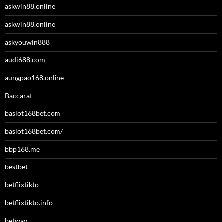
askwin88.online
askwin88.online
askyouwin888
audi688.com
aungpao168.online
Baccarat
baslot168bet.com
baslot168bet.com/
bbp168.me
bestbet
betflixtikto
betflixtikto.info
betway