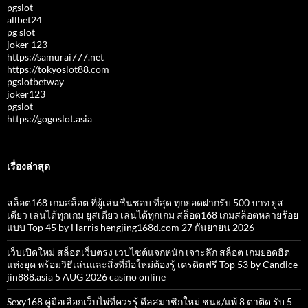
pgslot
allbet24
pg slot
joker 123
https://samurai777.net
https://tokyoslot88.com
pgslotbetway
joker123
pgslot
https://gogoslot.asia
เรื่องล่าสุด
สล็อต168 เกมสล็อต ที่ผู้เล่นชื่นชอบ ที่สุด ทุกยอดฝากรับ 500 บาท ยูส
เดียว เล่นได้ทุกเกม ยูสเดียว เล่นได้ทุกเกม สล็อต168 เกมสล็อตหลายร้อย
แบบ Top 45 by Harris hengjing168d.com 27 กันยายน 2026
เว็บเปิดใหม่ สล็อตเว็บตรง เวปไซต์แจกหนัก เจาะลึก สล็อต เกมยอดฮิต
แห่งยุค พร้อมวิธีเล่นและสิ่งที่มือใหม่ต้องรู้ เครดิตฟรี Top 53 by Candice
jin888.asia 5 AUG 2026 casino online
Sexy168 คู่มือเลือกเว็บไพ่ที่ควรรู้ ดีลสมาชิกใหม่ ชนะ/แพ้ 8 ตาติด รับ 5