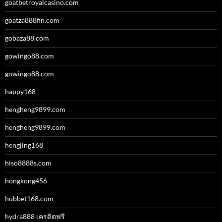
goatbetroyalcasino.com
goatza888fin.com
gobaza88.com
gowingo88.com
gowingo88.com
happy168
hengheng9899.com
hengheng9899.com
hengjing168
hiso8888s.com
hongkong456
hubbet168.com
hydra888 เครดิตฟรี