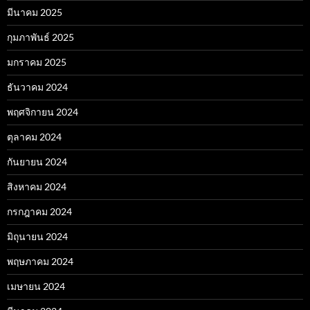
มีนาคม 2025
กุมภาพันธ์ 2025
มกราคม 2025
ธันวาคม 2024
พฤศจิกายน 2024
ตุลาคม 2024
กันยายน 2024
สิงหาคม 2024
กรกฎาคม 2024
มิถุนายน 2024
พฤษภาคม 2024
เมษายน 2024