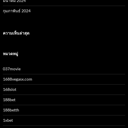
มีนาคม 2024
กุมภาพันธ์ 2024
ความเห็นล่าสุด
หมวดหมู่
037movie
1688vegasx.com
168slot
188bet
188betth
1xbet