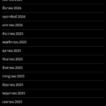
มีนาคม 2026
กุมภาพันธ์ 2026
มกราคม 2026
ธันวาคม 2025
พฤศจิกายน 2025
ตุลาคม 2025
กันยายน 2025
สิงหาคม 2025
กรกฎาคม 2025
มิถุนายน 2025
พฤษภาคม 2025
เมษายน 2025