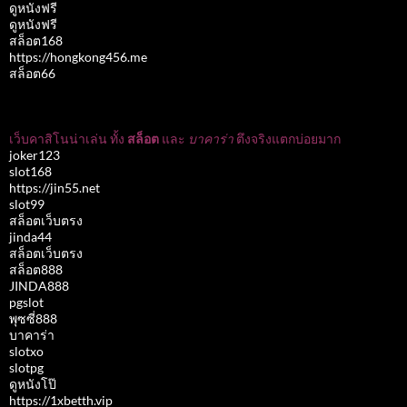
ดูหนังฟรี
ดูหนังฟรี
สล็อต168
https://hongkong456.me
สล็อต66
เว็บคาสิโนน่าเล่น ทั้ง
สล็อต
และ
บาคาร่า
ตึงจริงแตกบ่อยมาก
joker123
slot168
https://jin55.net
slot99
สล็อตเว็บตรง
jinda44
สล็อตเว็บตรง
สล็อต888
JINDA888
pgslot
พุซซี่888
บาคาร่า
slotxo
slotpg
ดูหนังโป๊
https://1xbetth.vip