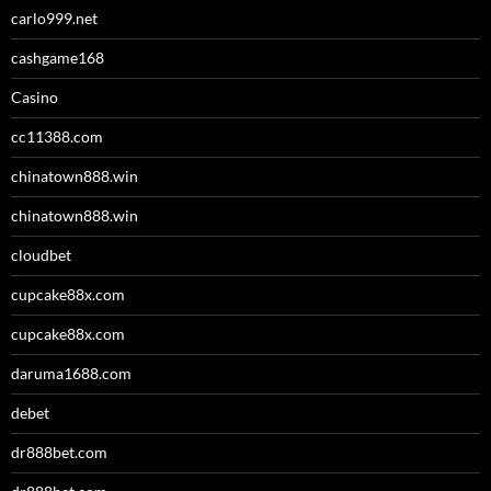
carlo999.net
cashgame168
Casino
cc11388.com
chinatown888.win
chinatown888.win
cloudbet
cupcake88x.com
cupcake88x.com
daruma1688.com
debet
dr888bet.com