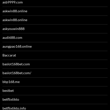
asb9999.com
askwin88.online
askwin88.online
askyouwin888
audi688.com
aungpao168.online
Baccarat
baslot168bet.com
baslot168bet.com/
bbp168.me
bestbet
betflixtikto
betflixtikto.info