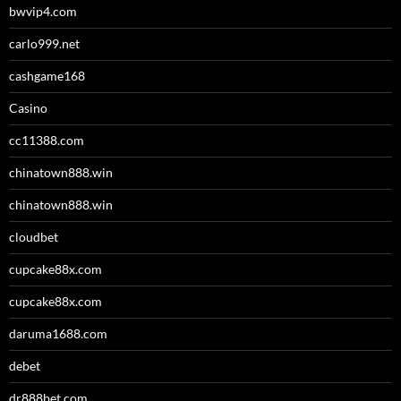
bwvip4.com
carlo999.net
cashgame168
Casino
cc11388.com
chinatown888.win
chinatown888.win
cloudbet
cupcake88x.com
cupcake88x.com
daruma1688.com
debet
dr888bet.com