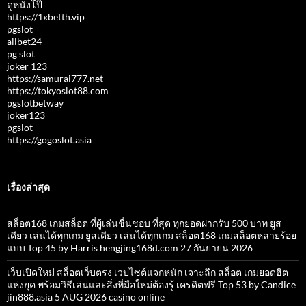
ดูหนังโป๊
https://1xbetth.vip
pgslot
allbet24
pg slot
joker 123
https://samurai777.net
https://tokyoslot88.com
pgslotbetway
joker123
pgslot
https://gogoslot.asia
เรื่องล่าสุด
สล็อต168 เกมสล็อต ที่ผู้เล่นชื่นชอบ ที่สุด ทุกยอดฝากรับ 500 บาท ยูส
เดียว เล่นได้ทุกเกม ยูสเดียว เล่นได้ทุกเกม สล็อต168 เกมสล็อตหลายร้อย
แบบ Top 45 by Harris hengjing168d.com 27 กันยายน 2026
เว็บเปิดใหม่ สล็อตเว็บตรง เวปไซต์แจกหนัก เจาะลึก สล็อต เกมยอดฮิต
แห่งยุค พร้อมวิธีเล่นและสิ่งที่มือใหม่ต้องรู้ เครดิตฟรี Top 53 by Candice
jin888.asia 5 AUG 2026 casino online