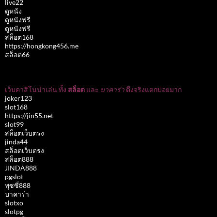
live22
ดูหนัง
ดูหนังฟรี
ดูหนังฟรี
สล็อต168
https://hongkong456.me
สล็อต66
เว็บคาสิโนน่าเล่น ทั้ง
สล็อต
และ
บาคาร่า
ตึงจริงแตกบ่อยมาก
joker123
slot168
https://jin55.net
slot99
สล็อตเว็บตรง
jinda44
สล็อตเว็บตรง
สล็อต888
JINDA888
pgslot
พุซซี่888
บาคาร่า
slotxo
slotpg