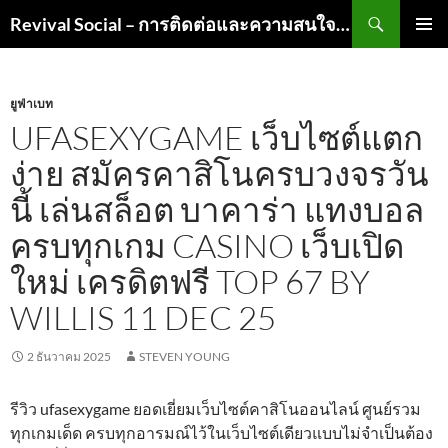
ค้นหา
Revival Social – การติดต่อและความสนใจทางสังคม
ข้าม
เมนูหลัก
ไป
ยัง
เนื้อหา
ยูฟ่าเบท
UFASEXYGAME เว็บไซต์แตก
ง่าย สมัครคาสิโนครบวงจรวัน
นี้ เล่นสล็อต บาคาร่า แทงบอล
ครบทุกเกม CASINO เว็บเปิด
ใหม่ เครดิตฟรี TOP 67 BY
WILLIS 11 DEC 25
2 ธันวาคม 2025
STEVEN YOUNG
รีวิว ufasexygame ยอดเยี่ยมเว็บไซต์คาสิโนออนไลน์ ศูนย์รวม
ทุกเกมเด็ด ครบทุกอารมณ์ไว้ในเว็บไซต์เดียวแบบไม่จำเป็นต้อง