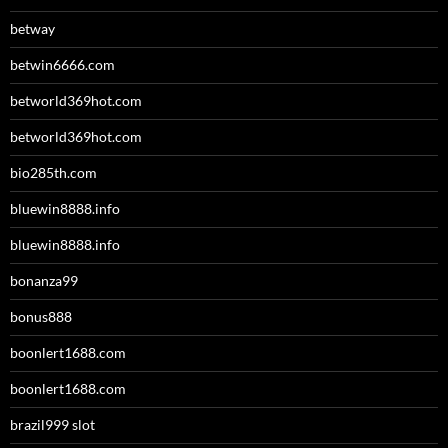
betway
betwin6666.com
betworld369hot.com
betworld369hot.com
bio285th.com
bluewin8888.info
bluewin8888.info
bonanza99
bonus888
boonlert1688.com
boonlert1688.com
brazil999 slot