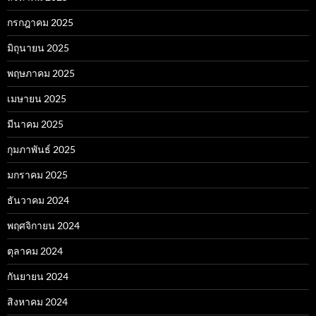
กรกฎาคม 2025
มิถุนายน 2025
พฤษภาคม 2025
เมษายน 2025
มีนาคม 2025
กุมภาพันธ์ 2025
มกราคม 2025
ธันวาคม 2024
พฤศจิกายน 2024
ตุลาคม 2024
กันยายน 2024
สิงหาคม 2024