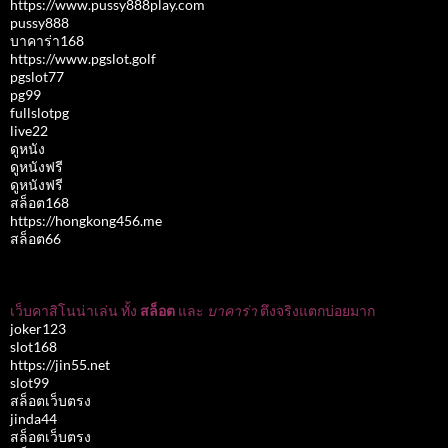
https://www.pussy888play.com
pussy888
บาคาร่า168
https://www.pgslot.golf
pgslot77
pg99
fullslotpg
live22
ดูหนัง
ดูหนังฟรี
ดูหนังฟรี
สล็อต168
https://hongkong456.me
สล็อต66
เว็บคาสิโนน่าเล่น ทั้ง
สล็อต
และ
บาคาร่า
ตึงจริงแตกบ่อยมาก
joker123
slot168
https://jin55.net
slot99
สล็อตเว็บตรง
jinda44
สล็อตเว็บตรง