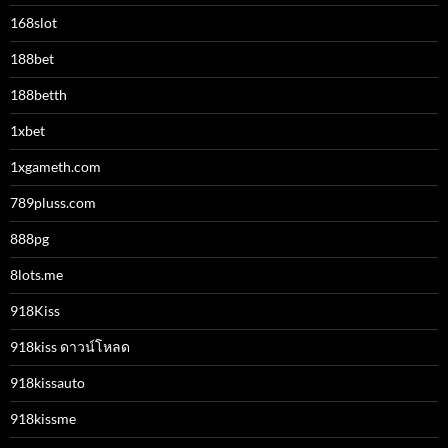
168slot
188bet
188betth
1xbet
1xgameth.com
789pluss.com
888pg
8lots.me
918Kiss
918kiss ดาวน์โหลด
918kissauto
918kissme