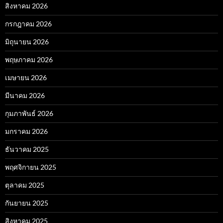
สิงหาคม 2026
กรกฎาคม 2026
มิถุนายน 2026
พฤษภาคม 2026
เมษายน 2026
มีนาคม 2026
กุมภาพันธ์ 2026
มกราคม 2026
ธันวาคม 2025
พฤศจิกายน 2025
ตุลาคม 2025
กันยายน 2025
สิงหาคม 2025