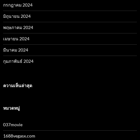
กรกฎาคม 2024
มิถุนายน 2024
พฤษภาคม 2024
เมษายน 2024
มีนาคม 2024
กุมภาพันธ์ 2024
ความเห็นล่าสุด
หมวดหมู่
037movie
1688vegasx.com