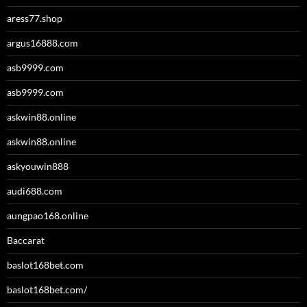
aress77.shop
argus16888.com
asb9999.com
asb9999.com
askwin88.online
askwin88.online
askyouwin888
audi688.com
aungpao168.online
Baccarat
baslot168bet.com
baslot168bet.com/