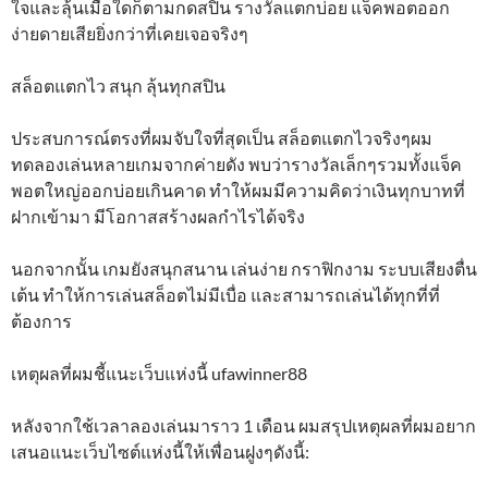
ใจและลุ้นเมื่อใดก็ตามกดสปิน รางวัลแตกบ่อย แจ็คพอตออก
ง่ายดายเสียยิ่งกว่าที่เคยเจอจริงๆ
สล็อตแตกไว สนุก ลุ้นทุกสปิน
ประสบการณ์ตรงที่ผมจับใจที่สุดเป็น สล็อตแตกไวจริงๆผม
ทดลองเล่นหลายเกมจากค่ายดัง พบว่ารางวัลเล็กๆรวมทั้งแจ็ค
พอตใหญ่ออกบ่อยเกินคาด ทำให้ผมมีความคิดว่าเงินทุกบาทที่
ฝากเข้ามา มีโอกาสสร้างผลกำไรได้จริง
นอกจากนั้น เกมยังสนุกสนาน เล่นง่าย กราฟิกงาม ระบบเสียงตื่น
เต้น ทำให้การเล่นสล็อตไม่มีเบื่อ และสามารถเล่นได้ทุกที่ที่
ต้องการ
เหตุผลที่ผมชี้แนะเว็บแห่งนี้ ufawinner88
หลังจากใช้เวลาลองเล่นมาราว 1 เดือน ผมสรุปเหตุผลที่ผมอยาก
เสนอแนะเว็บไซต์แห่งนี้ให้เพื่อนฝูงๆดังนี้: