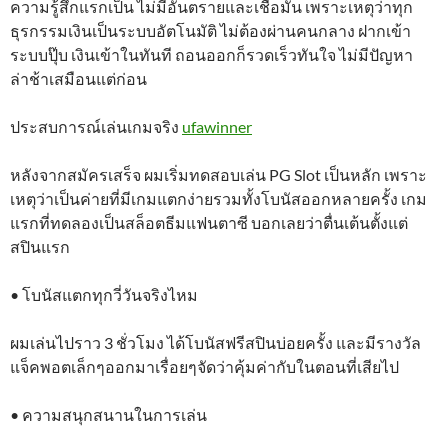
ความรู้สึกแรกเป็น ไม่มีอันตรายและเชื่อมั่น เพราะเหตุว่าทุก
ธุรกรรมเงินเป็นระบบอัตโนมัติ ไม่ต้องผ่านคนกลาง ฝากเข้า
ระบบปุ๊บ เงินเข้าในทันที ถอนออกก็รวดเร็วทันใจ ไม่มีปัญหา
ล่าช้าเสมือนแต่ก่อน
ประสบการณ์เล่นเกมจริง
ufawinner
หลังจากสมัครเสร็จ ผมเริ่มทดสอบเล่น PG Slot เป็นหลัก เพราะ
เหตุว่าเป็นค่ายที่มีเกมแตกง่ายรวมทั้งโบนัสออกหลายครั้ง เกม
แรกที่ทดลองเป็นสล็อตธีมแฟนตาซี บอกเลยว่าตื่นเต้นตั้งแต่
สปินแรก
• โบนัสแตกทุกวี่วันจริงไหม
ผมเล่นไปราว 3 ชั่วโมง ได้โบนัสฟรีสปินบ่อยครั้ง และมีรางวัล
แจ็คพอตเล็กๆออกมาเรื่อยๆจัดว่าคุ้มค่ากับในตอนที่เสียไป
• ความสนุกสนานในการเล่น