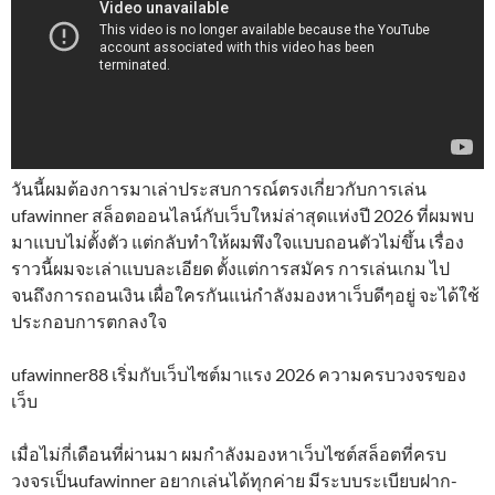
วันนี้ผมต้องการมาเล่าประสบการณ์ตรงเกี่ยวกับการเล่น
ufawinner สล็อตออนไลน์กับเว็บใหม่ล่าสุดแห่งปี 2026 ที่ผมพบ
มาแบบไม่ตั้งตัว แต่กลับทำให้ผมพึงใจแบบถอนตัวไม่ขึ้น เรื่อง
ราวนี้ผมจะเล่าแบบละเอียด ตั้งแต่การสมัคร การเล่นเกม ไป
จนถึงการถอนเงิน เผื่อใครกันแน่กำลังมองหาเว็บดีๆอยู่ จะได้ใช้
ประกอบการตกลงใจ
ufawinner88 เริ่มกับเว็บไซต์มาแรง 2026 ความครบวงจรของ
เว็บ
เมื่อไม่กี่เดือนที่ผ่านมา ผมกำลังมองหาเว็บไซต์สล็อตที่ครบ
วงจรเป็นufawinner อยากเล่นได้ทุกค่าย มีระบบระเบียบฝาก-