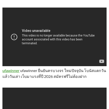
ufawinner
ufawinner ยืนยันครบวงจร ใหม่ปัจจุบัน โบนัสแตกวัน
แล้ววันเล่า เว็บมาแรงที่ปี 2026 สมัครฟรีไม่ต้องฝาก