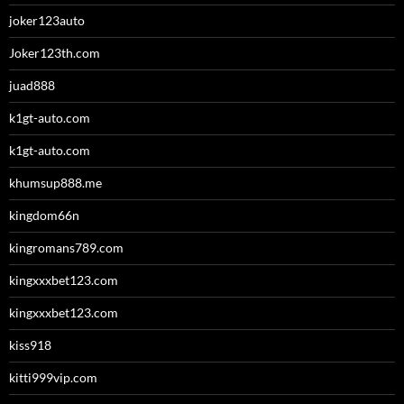
joker123auto
Joker123th.com
juad888
k1gt-auto.com
k1gt-auto.com
khumsup888.me
kingdom66n
kingromans789.com
kingxxxbet123.com
kingxxxbet123.com
kiss918
kitti999vip.com