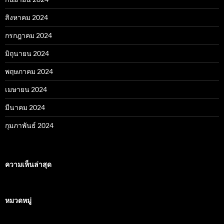
สิงหาคม 2024
กรกฎาคม 2024
มิถุนายน 2024
พฤษภาคม 2024
เมษายน 2024
มีนาคม 2024
กุมภาพันธ์ 2024
ความเห็นล่าสุด
หมวดหมู่