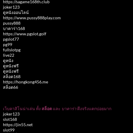
https://sagame168th.club
joker123
ดูหนังออนไลน์
https://www.pussy888play.com
pussy888
บาคาร่า168
https://www.pgslot.golf
pgslot77
pg99
fullslotpg
live22
ดูหนัง
ดูหนังฟรี
ดูหนังฟรี
สล็อต168
https://hongkong456.me
สล็อต66
เว็บคาสิโนน่าเล่น ทั้ง
สล็อต
และ
บาคาร่า
ตึงจริงแตกบ่อยมาก
joker123
slot168
https://jin55.net
slot99