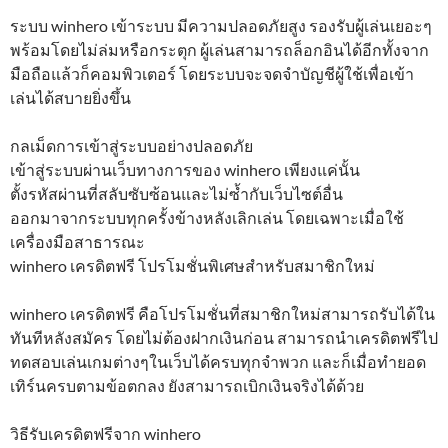
ระบบ winhero เข้าระบบ มีความปลอดภัยสูง รองรับผู้เล่นเยอะๆ
พร้อมโดยไม่ล่มหรือกระตุก ผู้เล่นสามารถล็อกอินได้อีกทั้งจาก
มือถือแล้วก็คอมพิวเตอร์ โดยระบบจะจดจำบัญชีผู้ใช้เพื่อเข้า
เล่นได้สบายยิ่งขึ้น
กลเม็ดการเข้าสู่ระบบอย่างปลอดภัย
เข้าสู่ระบบผ่านเว็บทางการของ winhero เพียงแค่นั้น
ตั้งรหัสผ่านที่สลับซับซ้อนและไม่ซ้ำกับเว็บไซต์อื่น
ออกมาจากระบบทุกครั้งข้างหลังเลิกเล่น โดยเฉพาะเมื่อใช้
เครื่องมือสาธารณะ
winhero เครดิตฟรี โปรโมชั่นพิเศษสำหรับสมาชิกใหม่
winhero เครดิตฟรี คือโปรโมชั่นที่สมาชิกใหม่สามารถรับได้ใน
ทันทีหลังสมัคร โดยไม่ต้องฝากเงินก่อน สามารถนำเครดิตฟรีไป
ทดสอบเล่นเกมต่างๆในเว็บได้ครบทุกจำพวก และก็เมื่อทำยอด
เทิร์นครบตามข้อตกลง ยังสามารถเบิกเงินจริงได้ด้วย
วิธีรับเครดิตฟรีจาก winhero