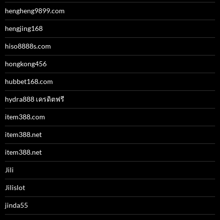
hengheng9899.com
hengjing168
hiso8888s.com
hongkong456
hubbet168.com
hydra888 เครดิตฟรี
item388.com
item388.net
item388.net
Jili
Jilislot
jinda55