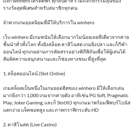
แจก winhero เครดิตฟรี ทุกสัปดาห์ รวมถึงกิจกรรมลุ้นของ
รางวัลสุดพิเศษสำหรับสมาชิกทุกคน
จำพวกเกมยอดนิยมที่มีให้บริการใน winhero
เว็บ winhero มีเกมพนันให้เลือกมากไม่น้อยเลยทีเดียวจากค่าย
ชั้นนำทั่วทั้งโลก ทั้งยังสล็อต คาสิโนสด เกมยิงปลา และก็กีฬา
ออนไลน์ ทุกเกมผ่านการคัดสรรอย่างพิถีพิถันเพื่อให้ผู้เล่นได้
สัมผัสความสนุกสนานและก็ช่องทางชนะที่สูงที่สุด
1. สล็อตออนไลน์ (Slot Online)
เกมสล็อตเป็นหนึ่งในเกมยอดฮิตของ winhero มีให้เลือกเล่น
มากยิ่งกว่า 1,000 เกมจากค่ายดัง อาทิเช่น PG Soft, Pragmatic
Play, Joker Gaming, และก็ SlotXO ทุกเกมมาพร้อมฟีพบร์โบนัส
แตกง่าย แจ็คพอตสูง และภาพกราฟิกระดับ HD
2. คาสิโนสด (Live Casino)