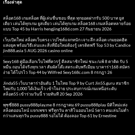
เรื่องล่าสุด
สล็อต168 เกมสล็อต ที่ผู้เล่นชื่นชอบ ที่สุด ทุกยอดฝากรับ 500 บาท ยูส
เดียว เล่นได้ทุกเกม ยูสเดียว เล่นได้ทุกเกม สล็อต168 เกมสล็อตหลายร้อย
แบบ Top 45 by Harris hengjing168d.com 27 กันยายน 2026
เว็บเปิดใหม่ สล็อตเว็บตรง เวปไซต์แจกหนัก เจาะลึก สล็อต เกมยอดฮิต
แห่งยุค พร้อมวิธีเล่นและสิ่งที่มือใหม่ต้องรู้ เครดิตฟรี Top 53 by Candice
jin888.asia 5 AUG 2026 casino online
Sexy168 คู่มือเลือกเว็บไพ่ที่ควรรู้ ดีลสมาชิกใหม่ ชนะ/แพ้ 8 ตาติด รับ 5
หมื่น ถอนได้จริงทุกเวลา สัมผัสโต๊ะสดระดับพรีเมียม บาคาร่า168 สมัคร
ง่าย ได้โปรไว Top 44 by Wilfred Sexy168c.com 8 กรกฎา 26
Jinda55 เว็บบาคาร่าอันดับ 1 ในไทย Top 9 by Curt Jin55.guru สมาชิก
ใหม่รับ 1,000 ได้เงินเร็ว เข้าใจง่าย ประสบการณ์เกมเหนือระดับ
สล็อต55 เข้าร่วมวันนี้ รวยทันที 20 Sep 2026
พุซซี่888 pussy888play.me 8 กรกฎาคม 69 pussy888play มิติใหม่แห่ง
สล็อตออนไลน์ แจกเพชร ฟรีทุกวัน คาสิโนออนไลน์ 5ดาว คนเล่นไม่ต่ำ
กว่าแสนทุกวัน pussy888 รอไม่ได้ ต้องลอง Top 61 by Ernestine