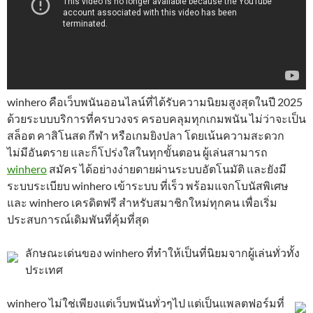
winhero คือเว็บพนันออนไลน์ที่ได้รับความนิยมสูงสุดในปี 2025
ด้วยระบบบริการที่ครบวงจร ครอบคลุมทุกเกมพนัน ไม่ว่าจะเป็น
สล็อต คาสิโนสด กีฬา หรือเกมยิงปลา โดยเน้นความสะดวก
ไม่มีอันตราย และก็โปร่งใสในทุกขั้นตอน ผู้เล่นสามารถ
winhero
สมัคร ได้อย่างง่ายดายผ่านระบบอัตโนมัติ และยังมี
ระบบระเบียบ winhero เข้าระบบ ที่เร็ว พร้อมแจกโบนัสพิเศษ
และ winhero เครดิตฟรี สำหรับสมาชิกใหม่ทุกคน เพื่อเริ่ม
ประสบการณ์เดิมพันที่คุ้มที่สุด
ลักษณะเด่นของ winhero ที่ทำให้เป็นที่นิยมจากผู้เล่นทั่วทั้ง
ประเทศ
winhero ไม่ใช่เพียงแต่เว็บพนันทั่วๆไป แต่เป็นแพลตฟอร์มที่