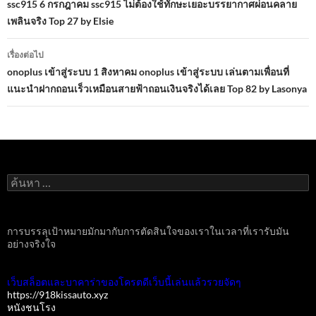
นำทาง
ssc915 6 กรกฎาคม ssc915 ไม่ต้องใช้ทักษะเยอะบรรยากาศผ่อนคลาย
เพลินจริง Top 27 by Elsie
เรื่อง
เรื่องต่อไป
onoplus เข้าสู่ระบบ 1 สิงหาคม onoplus เข้าสู่ระบบ เล่นตามเพื่อนที่
แนะนำฝากถอนเร็วเหมือนสายฟ้าถอนเงินจริงได้เลย Top 82 by Lasonya
ค้นหา
สำหรับ:
การบรรลุเป้าหมายมักมากับการตัดสินใจของเราในเวลาที่เรารับมัน
อย่างจริงใจ
เว็บสล็อตและบาคาร่าของโครตดีเว็บนี้เล่นแล้วรวยจัดๆ
https://918kissauto.xyz
หนังชนโรง