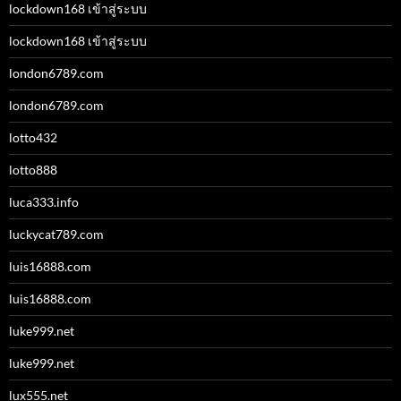
lockdown168 เข้าสู่ระบบ
lockdown168 เข้าสู่ระบบ
london6789.com
london6789.com
lotto432
lotto888
luca333.info
luckycat789.com
luis16888.com
luis16888.com
luke999.net
luke999.net
lux555.net