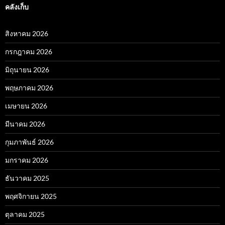
คลังเก็บ
สิงหาคม 2026
กรกฎาคม 2026
มิถุนายน 2026
พฤษภาคม 2026
เมษายน 2026
มีนาคม 2026
กุมภาพันธ์ 2026
มกราคม 2026
ธันวาคม 2025
พฤศจิกายน 2025
ตุลาคม 2025