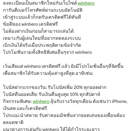
ลงทะเบียนเป็นสมาชิกใหม่กับเว็บไซต์
winhero
การันตีเบอร์โทรศัพท์ผ่านระบบอัตโนมัติ
เข้าสู่ระบบแล้วก็กดรับเครดิตฟรีได้ทันที
ข้อดีของ winhero เครดิตฟรี
ไม่ต้องฝากเงินก่อนก็สามารถเล่นได้
เหมาะกับผู้เล่นใหม่ที่อยากทดลองระบบ
เบิกเงินได้จริงเมื่อประพฤติตามข้อจำกัด
โปรโมชั่นรวมทั้งสิทธิพิเศษอื่นๆจาก winhero
เว้นเสียแต่ winhero เครดิตฟรี แล้ว ยังมีโปรโมชั่นอื่นๆที่จัดขึ้น
เพื่อสมาชิกได้รับความคุ้มค่าสูงที่สุด อาทิเช่น:
โบนัสฝากแรกของวัน: รับโบนัสเพิ่ม 20% ทุกยอดฝาก
โบนัสคืนยอดเสีย: รับเงินคืนสูงสุด 10% ทุกสัปดาห์
กิจกรรมพิเศษ:
winhero
ลุ้นรับรางวัลทุกเดือน ดังเช่นว่า iPhone,
เงินสด และก็เครดิตฟรี
โปรแนะนำสหาย: รับค่าคอมมิชชั่นจากยอดเล่นของเพื่อนพ้อง
ตลอดชาติ
แนวทางการเล่นกับ winhero ให้ได้กำไรระยะยาว