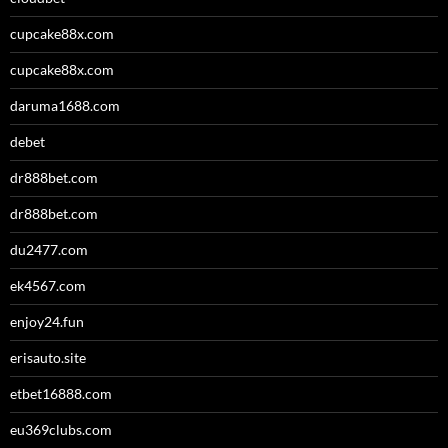
cupcake88x.com
cupcake88x.com
daruma1688.com
debet
dr888bet.com
dr888bet.com
du2477.com
ek4567.com
enjoy24.fun
erisauto.site
etbet16888.com
eu369clubs.com