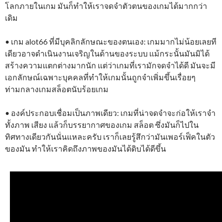
โลกภายในเกม มันก็ทำให้เราจดจำตัวตนของเกมได้มากกว่า
เดิม
• เกม alot66 ที่มีบุคลิกลักษณะของตนเอง: เกมมากไม่น้อยเลยที
เดียวอาจดำเนินงานเจริญในด้านของระบบ แม้กระนั้นมันมิได้
สร้างความแตกต่างมากนัก แต่ว่าเกมที่เรามักจดจำได้ดี มันจะมี
เอกลักษณ์เฉพาะบุคคลที่ทำให้เกมนั้นถูกจำเพิ่มขึ้นเรื่อยๆ
ท่ามกลางเกมสล็อตนับร้อยเกม
• องค์ประกอบเชื่อมเป็นภาพเดียว: เกมที่น่าจดจำจะก่อให้เราจำ
ทั้งภาพ เสียง แล้วก็บรรยากาศของเกม สล็อต ซึ่งมันก็ไปใน
ทิศทางเดียวกันนั่นแหละครับ เราก็เลยรู้สึกว่ามันเพอร์เฟ็คในตัว
ของมัน ทำให้เราคิดถึงภาพของมันได้ดิบได้ดีขึ้น