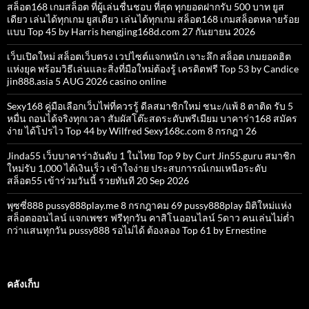
สล็อต168 เกมสล็อต ที่ผู้เล่นชื่นชอบ ที่สุด ทุกยอดฝากรับ 500 บาท ยูส
เดียว เล่นได้ทุกเกม ยูสเดียว เล่นได้ทุกเกม สล็อต168 เกมสล็อตหลายร้อย
แบบ Top 45 by Harris hengjing168d.com 27 กันยายน 2026
เว็บเปิดใหม่ สล็อตเว็บตรง เวปไซต์แจกหนัก เจาะลึก สล็อต เกมยอดฮิต
แห่งยุค พร้อมวิธีเล่นและสิ่งที่มือใหม่ต้องรู้ เครดิตฟรี Top 53 by Candice
jin888.asia 5 AUG 2026 casino online
Sexy168 คู่มือเลือกเว็บไพ่ที่ควรรู้ ดีลสมาชิกใหม่ ชนะ/แพ้ 8 ตาติด รับ 5
หมื่น ถอนได้จริงทุกเวลา สัมผัสโต๊ะสดระดับพรีเมียม บาคาร่า168 สมัคร
ง่าย ได้โปรไว Top 44 by Wilfred Sexy168c.com 8 กรกฎา 26
Jinda55 เว็บบาคาร่าอันดับ 1 ในไทย Top 9 by Curt Jin55.guru สมาชิก
ใหม่รับ 1,000 ได้เงินเร็ว เข้าใจง่าย ประสบการณ์เกมเหนือระดับ
สล็อต55 เข้าร่วมวันนี้ รวยทันที 20 Sep 2026
พุซซี่888 pussy888play.me 8 กรกฎาคม 69 pussy888play มิติใหม่แห่ง
สล็อตออนไลน์ แจกเพชร ฟรีทุกวัน คาสิโนออนไลน์ 5ดาว คนเล่นไม่ต่ำ
กว่าแสนทุกวัน pussy888 รอไม่ได้ ต้องลอง Top 61 by Ernestine
คลังเก็บ