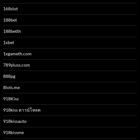
168slot
188bet
188betth
1xbet
1xgameth.com
789pluss.com
888pg
8lots.me
918Kiss
918kiss ดาวน์โหลด
918kissauto
918kissme