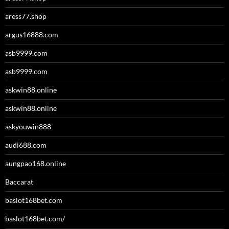
aress77.shop
argus16888.com
asb9999.com
asb9999.com
askwin88.online
askwin88.online
askyouwin888
audi688.com
aungpao168.online
Baccarat
baslot168bet.com
baslot168bet.com/