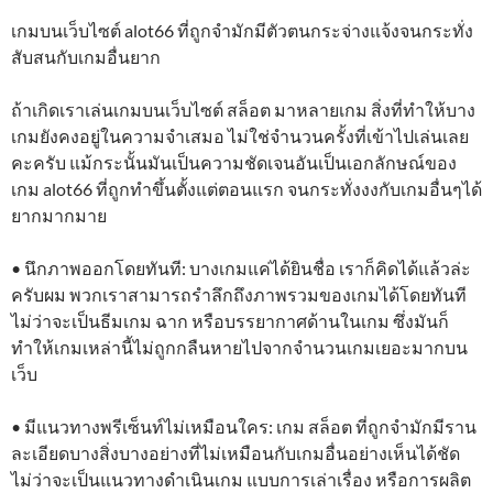
เกมบนเว็บไซต์ alot66 ที่ถูกจำมักมีตัวตนกระจ่างแจ้งจนกระทั่ง
สับสนกับเกมอื่นยาก
ถ้าเกิดเราเล่นเกมบนเว็บไซต์ สล็อต มาหลายเกม สิ่งที่ทำให้บาง
เกมยังคงอยู่ในความจำเสมอ ไม่ใช่จำนวนครั้งที่เข้าไปเล่นเลย
คะครับ แม้กระนั้นมันเป็นความชัดเจนอันเป็นเอกลักษณ์ของ
เกม alot66 ที่ถูกทำขึ้นตั้งแต่ตอนแรก จนกระทั่งงงกับเกมอื่นๆได้
ยากมากมาย
• นึกภาพออกโดยทันที: บางเกมแค่ได้ยินชื่อ เราก็คิดได้แล้วล่ะ
ครับผม พวกเราสามารถรำลึกถึงภาพรวมของเกมได้โดยทันที
ไม่ว่าจะเป็นธีมเกม ฉาก หรือบรรยากาศด้านในเกม ซึ่งมันก็
ทำให้เกมเหล่านี้ไม่ถูกกลืนหายไปจากจำนวนเกมเยอะมากบน
เว็บ
• มีแนวทางพรีเซ็นท์ไม่เหมือนใคร: เกม สล็อต ที่ถูกจำมักมีราน
ละเอียดบางสิ่งบางอย่างที่ไม่เหมือนกับเกมอื่นอย่างเห็นได้ชัด
ไม่ว่าจะเป็นแนวทางดำเนินเกม แบบการเล่าเรื่อง หรือการผลิต