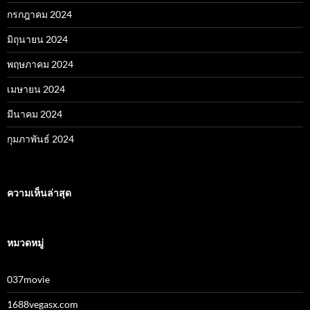
กรกฎาคม 2024
มิถุนายน 2024
พฤษภาคม 2024
เมษายน 2024
มีนาคม 2024
กุมภาพันธ์ 2024
ความเห็นล่าสุด
หมวดหมู่
037movie
1688vegasx.com