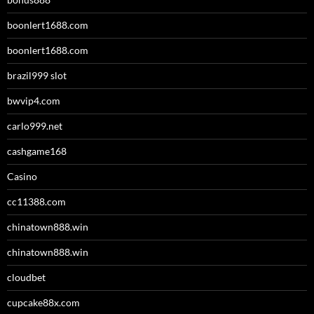
boonlert1688.com
boonlert1688.com
brazil999 slot
bwvip4.com
carlo999.net
cashgame168
Casino
cc11388.com
chinatown888.win
chinatown888.win
cloudbet
cupcake88x.com