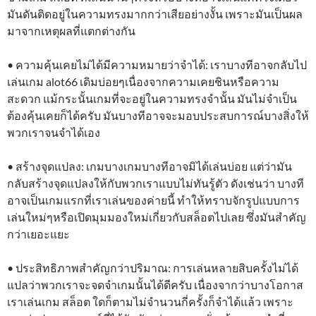
มันดันติดอยู่ในความทรงมากกว่าเสียอย่างงั้น เพราะมันเป็นผล
มาจากเหตุผลที่แตกต่างกัน
• ความคุ้นเคยไม่ได้มีความหมายว่าจำได้: เราบางทีอาจกลับไป
เล่นเกม alot66 เดิมบ่อยๆเนื่องจากความเคยชินหรือความ
สะดวก แม้กระนั้นเกมที่จะอยู่ในความทรงจำนั้น มันไม่จำเป็น
ต้องคุ้นเคยก็ได้ครับ มันบางทีอาจจะมอบประสบการณ์บางสิ่งให้
พวกเราจนจำได้เอง
• สร้างจุดแปลง: เกมบางเกมบางทีอาจมิได้เล่นบ่อย แต่ว่ามัน
กลับสร้างจุดแปลงให้กับพวกเราแบบไม่ทันรู้ตัว ดังเช่นว่า บางที
อาจเป็นเกมแรกที่เราเล่นของค่ายนี้ ทำให้ทราบจักรูปแบบการ
เล่นใหม่ๆหรือเปิดมุมมองใหม่เกี่ยวกับสล็อตไปเลย ซึ่งมันสำคัญ
กว่าเยอะแยะ
• ประสิทธิภาพสำคัญกว่าปริมาณ: การเล่นหลายสิบครั้งไม่ได้
แปลว่าพวกเราจะจดจำเกมนั้นได้ดีครับ เนื่องจากว่าบางโอกาส
เราเล่นเกม สล็อต ใดก็ตามไม่จำนวนกี่ครั้งก็จำได้แล้ว เพราะ