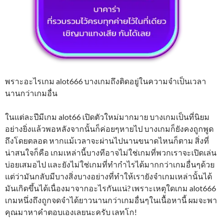
พราะอะไรเกม alot666 บางเกมถึงติดอยู่ในความจำเป็นเวลา
นานกว่าเกมอื่น
ในแต่ละปีมีเกม alot66 เปิดตัวใหม่มากมาย บางเกมเป็นที่นิยม
อย่างยิ่งแล้วพอหลังจากนั้นก็ค่อยๆหายไป บางเกมก็ยังคงถูกพูด
ถึงโดยตลอด หากแม้เวลาจะผ่านไปนานขนาดไหนก็ตาม สิ่งที่
น่าสนใจก็คือ เกมเหล่านี้บางทีอาจไม่ใช่เกมที่พวกเราจะเปิดเล่น
บ่อยเสมอไป และยังไม่ใช่เกมที่ทำกำไรได้มากกว่าเกมอื่นๆด้วย
แต่ว่ามันกลับมีบางสิ่งบางอย่างที่ทำให้เรายังจำเกมเหล่านั้นได้
มันเกิดขึ้นได้เนื่องมาจากอะไรกันแน่? เพราะเหตุใดเกม alot666
เกมหนึ่งถึงถูกจดจำได้ยาวนานกว่าเกมอื่นๆในเนื้อหานี้ ผมจะพา
คุณมาหาคำตอบเองเลยนะครับ เลทโก!