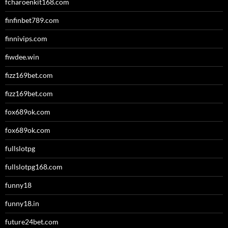
fcharoenkit168.com
finfinbet789.com
finnivips.com
fiwdee.win
fizz169bet.com
fizz169bet.com
fox689ok.com
fox689ok.com
fullslotpg
fullslotpg168.com
funny18
funny18.in
future24bet.com