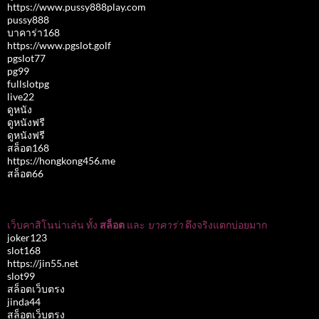
https://www.pussy888play.com
pussy888
บาคาร่า168
https://www.pgslot.golf
pgslot77
pg99
fullslotpg
live22
ดูหนัง
ดูหนังฟรี
ดูหนังฟรี
สล็อต168
https://hongkong456.me
สล็อต66
เว็บคาสิโนน่าเล่น ทั้ง
สล็อต
และ
บาคาร่า
ตึงจริงแตกบ่อยมาก
joker123
slot168
https://jin55.net
slot99
สล็อตเว็บตรง
jinda44
สล็อตเว็บตรง