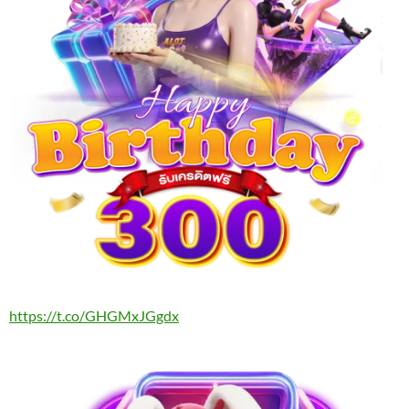
https://t.co/GHGMxJGgdx