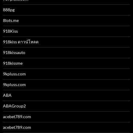
888pg
8lots.me
918Kiss
918kiss ดาวน์โหลด
918kissauto
918kissme
9kpluss.com
9kpluss.com
ABA
ABAGroup2
acebet789.com
acebet789.com