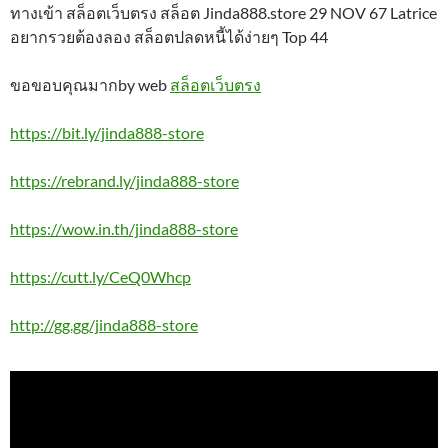
ทางเข้า สล็อตเว็บตรง สล็อต Jinda888.store 29 NOV 67 Latrice
อยากรวยต้องลอง สล็อตปลดหนี้ได้ง่ายๆ Top 44
ขอขอบคุณมากby web
สล็อตเว็บตรง
https://bit.ly/jinda888-store
https://rebrand.ly/jinda888-store
https://wow.in.th/jinda888-store
https://cutt.ly/CeQ0Whcp
http://gg.gg/jinda888-store