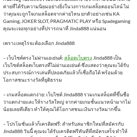
ค่ายที่ได้รับความนิยมอย่างยิ่งในวงการเกมสล็อตออนไลน์ ไม่
ว่าคุณจะถูกใจเกมสล็อตจากค่ายไหน ยกตัวอย่างเช่น KA
Gaming, JOKER SLOT, PRAGMATIC PLAY หรือ Spadegaming
คุณจะเจอทุกอย่างที่ปรารถนาที่ Jinda888 แน่นอน
เพราะเหตุไรจะต้องเลือก Jinda888
– เว็บไซต์ตรง ไม่ผ่านเอเย่นต์:
สล็อตเว็บตรง
Jinda888 เป็น
เว็บไซต์สล็อตเว็บตรงที่ไม่ผ่านเอเย่นต์ ซึ่งแสดงว่าคุณจะได้รับ
ประสบการณ์การเล่นที่ปลอดภัยแล้วก็เชื่อถือได้ พร้อมด้วย
โอกาสชนะรางวัลที่ยุติธรรม
– เกมสล็อตแตกง่าย: เว็บไซต์ Jinda888 รวมเกมสล็อตที่ขึ้นชื่อ
ว่าแตกง่ายและให้รางวัลใหญ่ จากค่ายเกมชั้นแนวหน้ามากไม่
น้อยเลยทีเดียว ทำให้คุณได้โอกาสชนะเงินรางวัลมากขึ้น
– โปรโมชั่นแล้วก็เครดิตฟรี: สำหรับสมาชิกใหม่ที่สมัครกับ
Jinda888 วันนี้ คุณจะได้รับเครดิตฟรีทันทีที่สมัครเสร็จ ทำให้