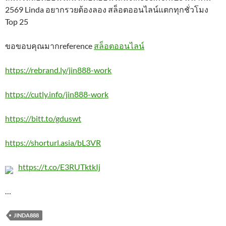
2569 Linda อยากรวยต้องลอง สล็อตออนไลน์แตกทุกชั่วโมง
Top 25
ขอขอบคุณมากreference
สล็อตออนไลน์
https://rebrand.ly/jin888-work
https://cutly.info/jin888-work
https://bitt.to/gduswt
https://shorturl.asia/bL3VR
https://t.co/E3RUTktkIj
…
JINDA888