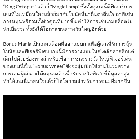
“King Octopus” แล้วก็ “Magic Lamp” ซึ่งทั้งคู่เกมนี้มีฟีเจอร์การ
เล่นที่ไม่เหมือนใครแล้วก็มากับโบนัสที่น่าตื่นตาตื่นใจ อาทิเช่น
การหมุนฟรีรวมทั้งตัวคูณที่มากขึ้น ทำให้การเล่นเกมสล็อตไม่
น่าเบื่อรวมทั้งยังได้โอกาสชนะรางวัลใหญ่อีกด้วย
Bonus Mania เป็นเกมสล็อตที่ออกแบบมาเพื่อผู้เล่นที่รักการลุ้น
โบนัสและฟีเจอร์พิเศษ เกมนี้มีการวางแบบในสไตล์คลาสสิกแต่
เต็มไปด้วยช่องทางสำหรับเพื่อการชนะรางวัลใหญ่ ฟีเจอร์เด่น
ของเกมนี้เป็น “Bonus Wheel” ซึ่งจะสุ่มเปิดใช้งานในระหว่าง
การเล่น ผู้เล่นจะได้หมุนวงล้อเพื่อรับรางวัลพิเศษที่มีมูลค่าสูง
ทำให้เกมนี้น่าสนใจแล้วก็ได้โอกาสสำหรับการชนะที่มากขึ้น