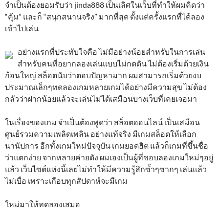
จำเป็นต้องยอมรับว่า jinda888 เป็นเลิศในเว็บที่ทำให้ผมคิดว่า
“คุ้ม” และก็ “สนุกสนานจริง” มากที่สุด ตั้งแต่ครั้งแรกที่ได้ลอง
เข้าไปเล่น
อย่างแรกที่ประทับใจคือ ไม่มีอย่างน้อยสำหรับในการเล่น
สำหรับคนที่อยากลองเล่นแบบไม่กดดัน ไม่ต้องเริ่มด้วยเงิน
ก้อนใหญ่ สล็อตนับว่าตอบปัญหามาก ผมสามารถเริ่มด้วยงบ
ประมาณเล็กๆทดลองเกมหลายเกมได้อย่างมีความสุข ไม่ต้อง
กลัวว่าฝากน้อยแล้วจะเล่นไม่ได้เสมือนบางเว็บที่เคยเจอมา
ในเรื่องของเกม จำเป็นต้องพูดว่า สล็อตออนไลน์ เป็นเสมือน
ศูนย์รวมความเพลิดเพลิน อย่างแท้จริง มีเกมสล็อตให้เลือก
นานัปการ อีกทั้งเกมใหม่ปัจจุบัน เกมยอดฮิต แล้วก็เกมที่ขึ้นชื่อ
ว่าแตกง่าย จากหลายค่ายดัง ผมเองเป็นผู้ที่ชอบลองเกมใหม่ๆอยู่
แล้ว เว็บไซต์แห่งนี้เลยไม่ทำให้มีความรู้สึกซ้ำๆซากๆ เล่นแล้ว
ไม่เบื่อ เพราะเกือบทุกสัปดาห์จะมีเกม
ใหม่มาให้ทดลองเสมอ