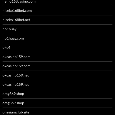
nemo168casino.com
niseko168bet.com
niseko168bet.net
no1huay
no1huay.com
okc4
okcasino159.com
okcasino159.com
okcasino159.net
okcasino159.net
omg369.shop
omg369.shop
onesiamclub.site