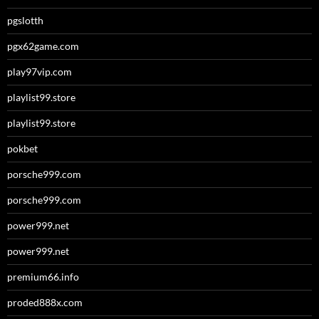
pgslotth
pgx62game.com
play97vip.com
playlist99.store
playlist99.store
pokbet
porsche999.com
porsche999.com
power999.net
power999.net
premium66.info
proded888x.com