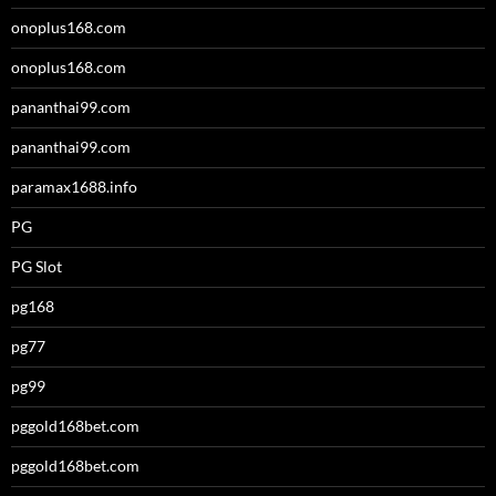
onoplus168.com
onoplus168.com
pananthai99.com
pananthai99.com
paramax1688.info
PG
PG Slot
pg168
pg77
pg99
pggold168bet.com
pggold168bet.com