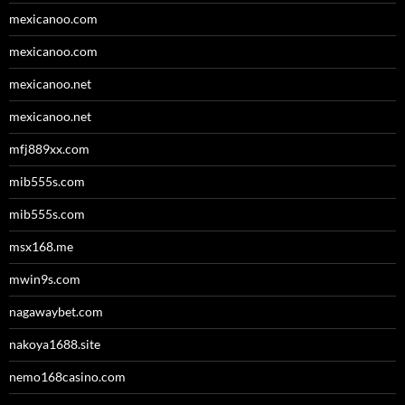
mexicanoo.com
mexicanoo.com
mexicanoo.net
mexicanoo.net
mfj889xx.com
mib555s.com
mib555s.com
msx168.me
mwin9s.com
nagawaybet.com
nakoya1688.site
nemo168casino.com