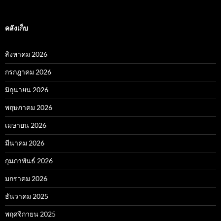
คลังเก็บ
สิงหาคม 2026
กรกฎาคม 2026
มิถุนายน 2026
พฤษภาคม 2026
เมษายน 2026
มีนาคม 2026
กุมภาพันธ์ 2026
มกราคม 2026
ธันวาคม 2025
พฤศจิกายน 2025