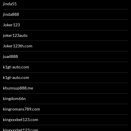
jinda55
jinda888
Joker123
joker123auto
Joker123th.com
juad888
k1gt-auto.com
k1gt-auto.com
khumsup888.me
kingdom66n
kingromans789.com
kingxxxbet123.com
kingxxxbet123.com