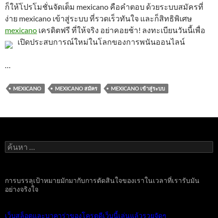
ก็ให้โปรโมชั่นจัดเต็ม mexicano คือคำตอบ ด้วยระบบสมัครที่
ง่าย mexicano เข้าสู่ระบบ ที่รวดเร็วทันใจ และก็สิทธิพิเศษ
mexicano
เครดิตฟรี ที่ให้จริง อย่าคอยช้า! ลงทะเบียนวันนี้เพื่อ
เปิดประสบการณ์ใหม่ในโลกของการพนันออนไลน์
…
MEXICANO
MEXICANO สมัคร
MEXICANO เข้าสู่ระบบ
ค้นหา
สำหรับ:
การบรรลุเป้าหมายมักมากับการตัดสินใจของเราในเวลาที่เรารับมัน
อย่างจริงใจ
เว็บสล็อตและบาคาร่าของโครตดีเว็บนี้เล่นแล้วรวยจัดๆ