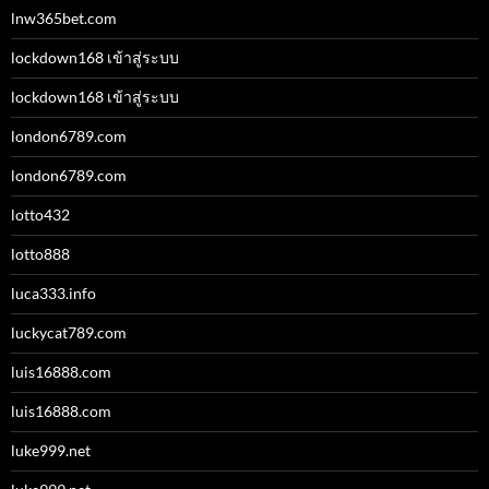
lnw365bet.com
lockdown168 เข้าสู่ระบบ
lockdown168 เข้าสู่ระบบ
london6789.com
london6789.com
lotto432
lotto888
luca333.info
luckycat789.com
luis16888.com
luis16888.com
luke999.net