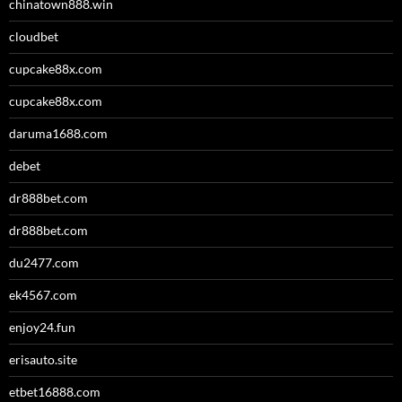
chinatown888.win
cloudbet
cupcake88x.com
cupcake88x.com
daruma1688.com
debet
dr888bet.com
dr888bet.com
du2477.com
ek4567.com
enjoy24.fun
erisauto.site
etbet16888.com