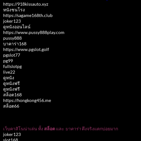
https://918kissauto.xyz
หนังชนโรง
https://sagame168th.club
joker123
ดูหนังออนไลน์
https://www.pussy888play.com
pussy888
บาคาร่า168
https://www.pgslot.golf
pgslot77
pg99
fullslotpg
live22
ดูหนัง
ดูหนังฟรี
ดูหนังฟรี
สล็อต168
https://hongkong456.me
สล็อต66
เว็บคาสิโนน่าเล่น ทั้ง
สล็อต
และ
บาคาร่า
ตึงจริงแตกบ่อยมาก
joker123
slot168