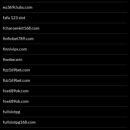
eu369clubs.com
fafa 123 slot
fcharoenkit168.com
finfinbet789.com
finnivips.com
fiwdee.win
fizz169bet.com
fizz169bet.com
fox689ok.com
fox689ok.com
fullslotpg
fullslotpg168.com