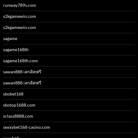
runway789s.com
s2kgamewin.com
s2kgamewin.com
sagame
sagame168th
sagame168th.com
sawan888 เครดิตฟรี
sawan888 เครดิตฟรี
sbobet168
sbotop1688.com
sclass8888.com
sexxybet168-casino.com