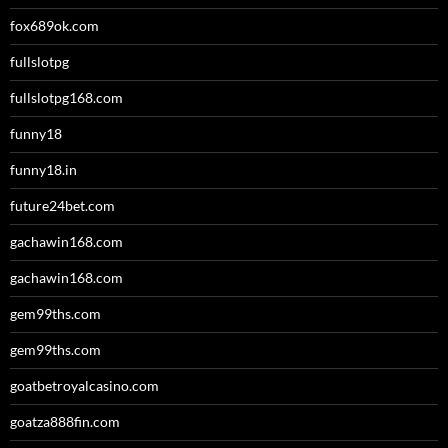
fox689ok.com
fullslotpg
fullslotpg168.com
funny18
funny18.in
future24bet.com
gachawin168.com
gachawin168.com
gem99ths.com
gem99ths.com
goatbetroyalcasino.com
goatza888fin.com