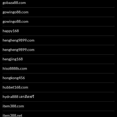
gobaza88.com
gowingo88.com
gowingo88.com
happy168
hengheng9899.com
hengheng9899.com
hengjing168
hiso8888s.com
hongkong456
hubbet168.com
hydra888 เครดิตฟรี
item388.com
item388.net