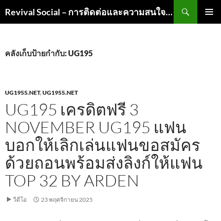
ค้นหา
Revival Social – การติดต่อและความสนใจทางสังคม
ข้าม
เมนูหลัก
ไป
ยัง
เนื้อหา
คลังเก็บป้ายกำกับ: UG195
UG1955.NET
,
UG1955.NET
UG195 เครดิตฟรี 3
NOVEMBER UG195 แฟน
บอกให้เลิกเล่นแฟนขอสมัคร
ด้วยถอนพร้อมส่งลิงก์ให้แฟน
TOP 32 BY ARDEN
วีดีโอ
23 พฤศจิกายน 2025