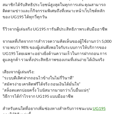
สมาชิกได้รับสิทธิประโยชน์สูงสุดในทุกการเล่น คุณสามารถ
ติดตามข่าวและก็กิจกรรมพิเศษถึงที่เหมาะหน้าเว็บไซต์หลัก
ของ UG195 ได้ทุกวี่ทุกวัน
รีวิวจากผู้เล่นจริง UG195 การันตีประสิทธิภาพระดับมืออาชีพ
จากผลที่เกิดจากการสำรวจความคิดเห็นของผู้ใช้งานกว่า 5,000
ราย พบว่า 98% ของผู้เล่นพึงพอใจกับระบบการให้บริการของ
UG195 โดยเฉพาะอย่างยิ่งด้านความเร็วในการฝากถอน การ
ดูแลลูกค้า รวมทั้งประสิทธิภาพของเกมที่เล่นง่าย ได้เงินจริง
เสียงจากผู้เล่นจริง:
“ระบบดีเลิศ ฝากถอนไวข้างในไม่กี่วินาที”
“สมัครง่าย เครดิตฟรีได้จริง ถอนเงินได้มั่นใจ”
“สล็อตแตกบ่อยครั้ง โบนัสมากมายกว่าเว็บอื่นแน่ๆ”
วิธีการได้กำไรจาก UG195 แบบมืออาชีพ
สำหรับคนใดที่อยากเพิ่มช่องทางสำหรับการชนะบน
UG195