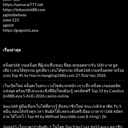
https://samurai777.net
https://tokyoslot88.com
pgslotbetway
joker123
pgslot
https://gogoslot.asia
เรื่องล่าสุด
สล็อต168 เกมสล็อต ที่ผู้เล่นชื่นชอบ ที่สุด ทุกยอดฝากรับ 500 บาท ยูส
เดียว เล่นได้ทุกเกม ยูสเดียว เล่นได้ทุกเกม สล็อต168 เกมสล็อตหลายร้อย
แบบ Top 45 by Harris hengjing168d.com 27 กันยายน 2026
เว็บเปิดใหม่ สล็อตเว็บตรง เวปไซต์แจกหนัก เจาะลึก สล็อต เกมยอดฮิต
แห่งยุค พร้อมวิธีเล่นและสิ่งที่มือใหม่ต้องรู้ เครดิตฟรี Top 53 by Candice
jin888.asia 5 AUG 2026 casino online
Sexy168 คู่มือเลือกเว็บไพ่ที่ควรรู้ ดีลสมาชิกใหม่ ชนะ/แพ้ 8 ตาติด รับ 5
หมื่น ถอนได้จริงทุกเวลา สัมผัสโต๊ะสดระดับพรีเมียม บาคาร่า168 สมัคร
ง่าย ได้โปรไว Top 44 by Wilfred Sexy168c.com 8 กรกฎา 26
Jinda55 เว็บบาคาร่าอันดับ 1 ในไทย Top 9 by Curt Jin55.guru สมาชิก