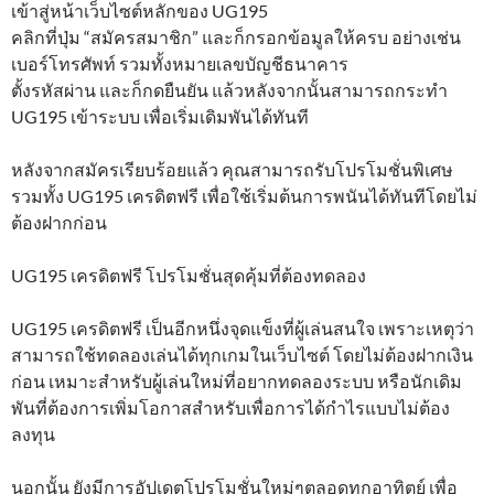
เข้าสู่หน้าเว็บไซต์หลักของ UG195
คลิกที่ปุ่ม “สมัครสมาชิก” และก็กรอกข้อมูลให้ครบ อย่างเช่น
เบอร์โทรศัพท์ รวมทั้งหมายเลขบัญชีธนาคาร
ตั้งรหัสผ่าน และก็กดยืนยัน แล้วหลังจากนั้นสามารถกระทำ
UG195 เข้าระบบ เพื่อเริ่มเดิมพันได้ทันที
หลังจากสมัครเรียบร้อยแล้ว คุณสามารถรับโปรโมชั่นพิเศษ
รวมทั้ง UG195 เครดิตฟรี เพื่อใช้เริ่มต้นการพนันได้ทันทีโดยไม่
ต้องฝากก่อน
UG195 เครดิตฟรี โปรโมชั่นสุดคุ้มที่ต้องทดลอง
UG195 เครดิตฟรี เป็นอีกหนึ่งจุดแข็งที่ผู้เล่นสนใจ เพราะเหตุว่า
สามารถใช้ทดลองเล่นได้ทุกเกมในเว็บไซต์ โดยไม่ต้องฝากเงิน
ก่อน เหมาะสำหรับผู้เล่นใหม่ที่อยากทดลองระบบ หรือนักเดิม
พันที่ต้องการเพิ่มโอกาสสำหรับเพื่อการได้กำไรแบบไม่ต้อง
ลงทุน
นอกนั้น ยังมีการอัปเดตโปรโมชั่นใหม่ๆตลอดทุกอาทิตย์ เพื่อ