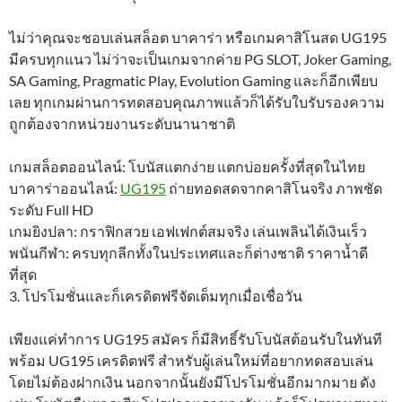
ไม่ว่าคุณจะชอบเล่นสล็อต บาคาร่า หรือเกมคาสิโนสด UG195
มีครบทุกแนว ไม่ว่าจะเป็นเกมจากค่าย PG SLOT, Joker Gaming,
SA Gaming, Pragmatic Play, Evolution Gaming และก็อีกเพียบ
เลย ทุกเกมผ่านการทดสอบคุณภาพแล้วก็ได้รับใบรับรองความ
ถูกต้องจากหน่วยงานระดับนานาชาติ
เกมสล็อตออนไลน์: โบนัสแตกง่าย แตกบ่อยครั้งที่สุดในไทย
บาคาร่าออนไลน์:
UG195
ถ่ายทอดสดจากคาสิโนจริง ภาพชัด
ระดับ Full HD
เกมยิงปลา: กราฟิกสวย เอฟเฟกต์สมจริง เล่นเพลินได้เงินเร็ว
พนันกีฬา: ครบทุกลีกทั้งในประเทศและก็ต่างชาติ ราคาน้ำดี
ที่สุด
3. โปรโมชั่นและก็เครดิตฟรีจัดเต็มทุกเมื่อเชื่อวัน
เพียงแค่ทำการ UG195 สมัคร ก็มีสิทธิ์รับโบนัสต้อนรับในทันที
พร้อม UG195 เครดิตฟรี สำหรับผู้เล่นใหม่ที่อยากทดสอบเล่น
โดยไม่ต้องฝากเงิน นอกจากนั้นยังมีโปรโมชั่นอีกมากมาย ดัง