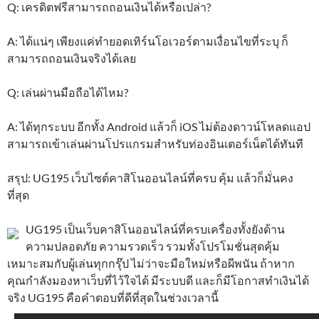
Q: เครดิตฟรีสามารถถอนเงินได้หรือเปล่า?
A: ได้แน่ๆ เพียงแค่ทำยอดเทิร์นโอเวอร์ตามเงื่อนไขที่ระบุ ก็
สามารถถอนเงินจริงได้เลย
Q: เล่นผ่านมือถือได้ไหม?
A: ได้ทุกระบบ อีกทั้ง Android แล้วก็ iOS ไม่ต้องดาวน์โหลดแอป
สามารถเข้าเล่นผ่านโปรแกรมสำหรับท่องอินเตอร์เน็ตได้ทันที
สรุป: UG195 เว็บไซต์คาสิโนออนไลน์ที่ครบ คุ้ม แล้วก็มั่นคง
ที่สุด
UG195 เป็นเว็บคาสิโนออนไลน์ที่ครบเครื่องทั้งยังด้าน
ความปลอดภัย ความรวดเร็ว รวมทั้งโปรโมชั่นสุดคุ้ม
เหมาะสมกับผู้เล่นทุกกรุ๊ป ไม่ว่าจะมือใหม่หรือผีพนัน ถ้าหาก
คุณกำลังมองหาเว็บที่ไว้ใจได้ มีระบบดี และก็มีโอกาสทำเงินได้
จริง UG195 คือคำตอบที่ดีที่สุดในช่วงเวลานี้