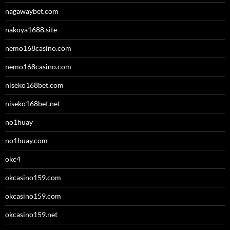
nagawaybet.com
nakoya1688.site
nemo168casino.com
nemo168casino.com
niseko168bet.com
niseko168bet.net
no1huay
no1huay.com
okc4
okcasino159.com
okcasino159.com
okcasino159.net