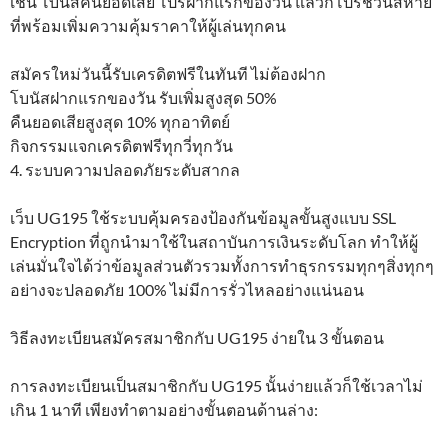
เช่น โบนัสคืนยอดเสีย โปรฝากแรกของวัน แล้วก็โปรชวนสหาย
ที่พร้อมเพิ่มความคุ้มราคาให้ผู้เล่นทุกคน
สมัครใหม่วันนี้รับเครดิตฟรีในทันที ไม่ต้องฝาก
โบนัสฝากแรกของวัน รับเพิ่มสูงสุด 50%
คืนยอดเสียสูงสุด 10% ทุกอาทิตย์
กิจกรรมแจกเครดิตฟรีทุกวี่ทุกวัน
4. ระบบความปลอดภัยระดับสากล
เว็บ UG195 ใช้ระบบคุ้มครองป้องกันข้อมูลขั้นสูงแบบ SSL
Encryption ที่ถูกนำมาใช้ในสถาบันการเงินระดับโลก ทำให้ผู้
เล่นมั่นใจได้ว่าข้อมูลส่วนตัวรวมทั้งการทำธุรกรรมทุกๆสิ่งทุกๆ
อย่างจะปลอดภัย 100% ไม่มีการรั่วไหลอย่างแน่นอน
วิธีลงทะเบียนสมัครสมาชิกกับ UG195 ง่ายใน 3 ขั้นตอน
การลงทะเบียนเป็นสมาชิกกับ UG195 นั้นง่ายแล้วก็ใช้เวลาไม่
เกิน 1 นาที เพียงทำตามอย่างขั้นตอนด้านล่าง: