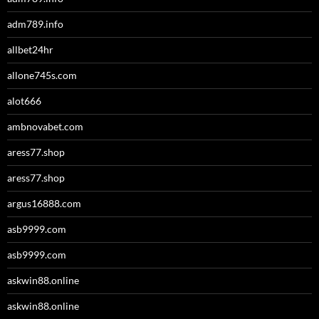
adm789.info
allbet24hr
allone745s.com
alot666
ambnovabet.com
aress77.shop
aress77.shop
argus16888.com
asb9999.com
asb9999.com
askwin88.online
askwin88.online