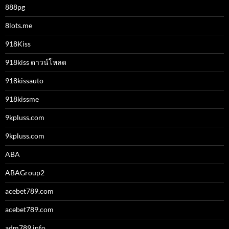
888pg
8lots.me
918Kiss
918kiss ดาวน์โหลด
918kissauto
918kissme
9kpluss.com
9kpluss.com
ABA
ABAGroup2
acebet789.com
acebet789.com
adm789.info