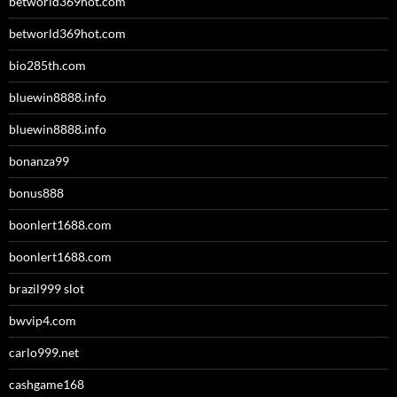
betworld369hot.com
betworld369hot.com
bio285th.com
bluewin8888.info
bluewin8888.info
bonanza99
bonus888
boonlert1688.com
boonlert1688.com
brazil999 slot
bwvip4.com
carlo999.net
cashgame168