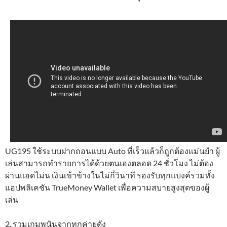
UG195 ใช้ระบบฝากถอนแบบ Auto ที่เร็วแล้วก็ถูกต้องแม่นยำ ผู้
เล่นสามารถทำรายการได้ด้วยตนเองตลอด 24 ชั่วโมง ไม่ต้อง
ผ่านแอดไม่น เงินเข้าข้างในไม่กี่วินาที รองรับทุกแบงค์รวมทั้ง
แอปพลิเคชัน TrueMoney Wallet เพื่อความสบายสูงสุดของผู้
เล่น
2. รวมเกมพนันจากทุกค่ายดัง