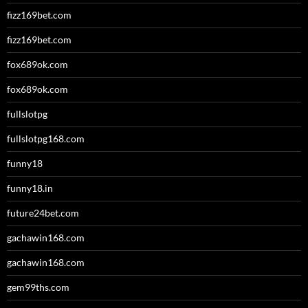
fizz169bet.com
fizz169bet.com
fox689ok.com
fox689ok.com
fullslotpg
fullslotpg168.com
funny18
funny18.in
future24bet.com
gachawin168.com
gachawin168.com
gem99ths.com