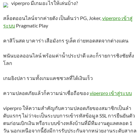
viperpro มีเกมอะไรให้เล่นบ้าง?
สล็อตออนไลน์จากค่ายดัง เป็นต้นว่า PG, Joker,
viperpro เข้าสู่
ระบบ
Pragmatic Play
คาสิโนสด บาคาร่า เสือมังกร รูเล็ต ถ่ายทอดสดจากต่างแดน
พนันบอลออนไลน์ พร้อมค่าน้ำประปาดี และก็รายการชิงชัยทั้ง
โลก
เกมยิงปลา รวมทั้งเกมแคชชวลที่ได้เงินเร็ว
ความปลอดภัยแล้วก็ความน่าเชื่อถือของ
viperpro เข้าสู่ระบบ
viperpro ให้ความสำคัญกับความปลอดภัยของสมาชิกเป็นลำ
ดับแรกๆ ไม่ว่าจะเป็นระบบการเข้ารหัสข้อมูล SSL การยืนยันตัว
ตนก่อนเบิกเงิน หรือระบบข้างหลังบ้านที่มีทีมงานดูแลตลอด 1
วัน นอกเหนือจากนี้ยังมีการรับประกันจากหน่วยงานระดับสากล