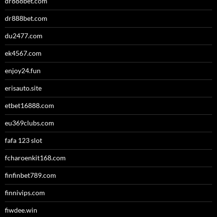
dr888bet.com
dr888bet.com
du2477.com
ek4567.com
enjoy24.fun
erisauto.site
etbet16888.com
eu369clubs.com
fafa 123 slot
fcharoenkit168.com
finfinbet789.com
finnivips.com
fiwdee.win