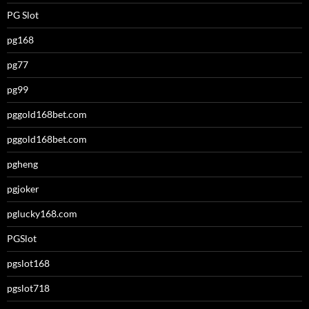
PG Slot
pg168
pg77
pg99
pggold168bet.com
pggold168bet.com
pgheng
pgjoker
pglucky168.com
PGSlot
pgslot168
pgslot718