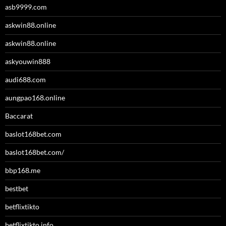
asb9999.com
askwin88.online
askwin88.online
askyouwin888
audi688.com
aungpao168.online
Baccarat
baslot168bet.com
baslot168bet.com/
bbp168.me
bestbet
betflixtikto
betflixtikto.info