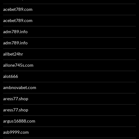
acebet789.com
acebet789.com
adm789.info
adm789.info
allbet24hr
allone745s.com
alot666
ambnovabet.com
aress77.shop
aress77.shop
argus16888.com
asb9999.com