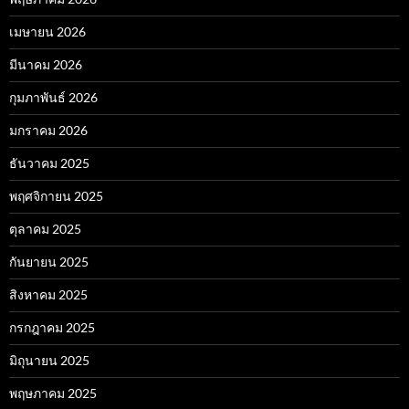
เมษายน 2026
มีนาคม 2026
กุมภาพันธ์ 2026
มกราคม 2026
ธันวาคม 2025
พฤศจิกายน 2025
ตุลาคม 2025
กันยายน 2025
สิงหาคม 2025
กรกฎาคม 2025
มิถุนายน 2025
พฤษภาคม 2025