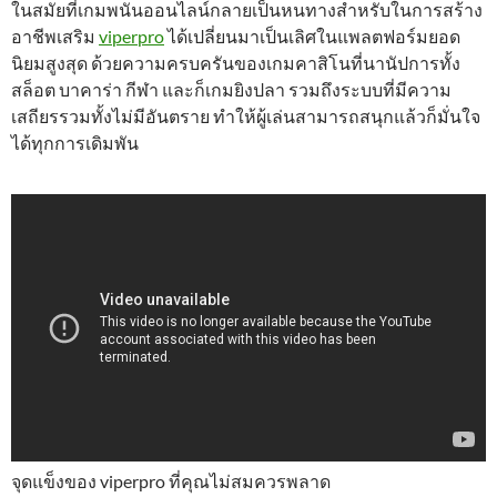
ในสมัยที่เกมพนันออนไลน์กลายเป็นหนทางสำหรับในการสร้าง
อาชีพเสริม
viperpro
ได้เปลี่ยนมาเป็นเลิศในแพลตฟอร์มยอด
นิยมสูงสุด ด้วยความครบครันของเกมคาสิโนที่นานัปการทั้ง
สล็อต บาคาร่า กีฬา และก็เกมยิงปลา รวมถึงระบบที่มีความ
เสถียรรวมทั้งไม่มีอันตราย ทำให้ผู้เล่นสามารถสนุกแล้วก็มั่นใจ
ได้ทุกการเดิมพัน
จุดแข็งของ viperpro ที่คุณไม่สมควรพลาด