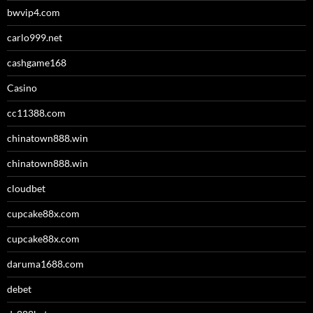
bwvip4.com
carlo999.net
cashgame168
Casino
cc11388.com
chinatown888.win
chinatown888.win
cloudbet
cupcake88x.com
cupcake88x.com
daruma1688.com
debet