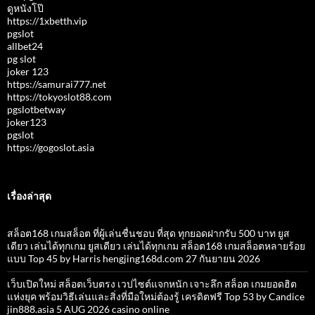
ดูหนังโป๊
https://1xbetth.vip
pgslot
allbet24
pg slot
joker 123
https://samurai777.net
https://tokyoslot88.com
pgslotbetway
joker123
pgslot
https://gogoslot.asia
เรื่องล่าสุด
สล็อต168 เกมสล็อต ที่ผู้เล่นชื่นชอบ ที่สุด ทุกยอดฝากรับ 500 บาท ยูส
เดียว เล่นได้ทุกเกม ยูสเดียว เล่นได้ทุกเกม สล็อต168 เกมสล็อตหลายร้อย
แบบ Top 45 by Harris hengjing168d.com 27 กันยายน 2026
เว็บเปิดใหม่ สล็อตเว็บตรง เวปไซต์แจกหนัก เจาะลึก สล็อต เกมยอดฮิต
แห่งยุค พร้อมวิธีเล่นและสิ่งที่มือใหม่ต้องรู้ เครดิตฟรี Top 53 by Candice
jin888.asia 5 AUG 2026 casino online