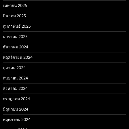
เมษายน 2025
มีนาคม 2025
กุมภาพันธ์ 2025
มกราคม 2025
ธันวาคม 2024
พฤศจิกายน 2024
ตุลาคม 2024
กันยายน 2024
สิงหาคม 2024
กรกฎาคม 2024
มิถุนายน 2024
พฤษภาคม 2024